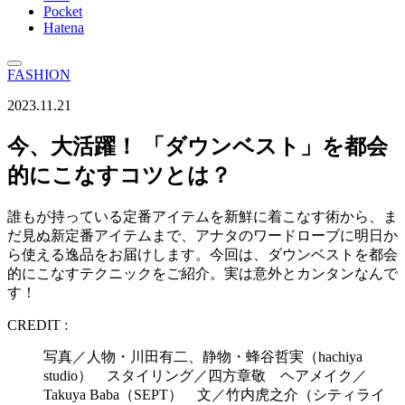
Pocket
Hatena
FASHION
2023.11.21
今、大活躍！ 「ダウンベスト」を都会
的にこなすコツとは？
誰もが持っている定番アイテムを新鮮に着こなす術から、ま
だ見ぬ新定番アイテムまで、アナタのワードローブに明日か
ら使える逸品をお届けします。今回は、ダウンベストを都会
的にこなすテクニックをご紹介。実は意外とカンタンなんで
す！
CREDIT :
写真／人物・川田有二、静物・蜂谷哲実（hachiya
studio） スタイリング／四方章敬 ヘアメイク／
Takuya Baba（SEPT） 文／竹内虎之介（シティライ