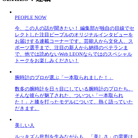
PEOPLE NOW
今、この人の話が聞きたい！ 編集部が独自の目線でセ
レクトした注目ピープルのオリジナルインタビューを
お届けする連載コーナーです。芸能人から文化人、ス
ポーツ選手まで、注目の新人から納得のベテランま
で、他では読めないWeb LEONならではのスペシャル
トークをお楽しみください！
腕時計のプロが選ぶ「一本取られました！」
数多の腕時計を日々目にしている腕時計のプロたち。
そんな彼らが魅了された、ついつい「一本取られ
た！」と膝を打ったモデルについて、熱く語っていた
だきます。
美しい人
ルッキズム批判を生みながらも、「美しさ」の需要は