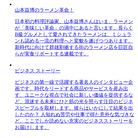
山本益博のラーメン革命！
日本初の料理評論家、山本益博さんはいま、ラーメン
が「美味しい革命」の渦中にあると言います。長らく
B級グルメとして愛されてきたラーメンは、ミシュラ
ンも認める一流の料理へと変貌を遂げつつあります。
新時代に向けて群雄割拠する街のラーメン店を巨匠自
らが実食リポートする連載です。
ビジネス ストーリー
ビジネスの第一線で活躍する著名人のインタビュー企
画です。時代をリードする商品やサービスを産み出
す、ユニークな視点で社会に新しい価値を提供するな
ど、混迷する未来にひと筋の光を照らす注目のビジネ
スピープルを取材します。彼らはいかにして結果を出
したのか？ 人知れぬ苦労や仕事で得た意外な気づきな
ど、ここでしか読めない充実のビジネスストーリーを
お届けします。