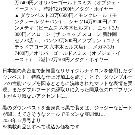
▲ ダウンベスト23万6500円／モンクレール（モ
ンクレール ジャパン）、シャツ14万8500円／エ
ンメティ（ビームス 六本木ヒルズ）、ニット3万
800円／スローン（ザ ショップ スローン 新静岡
セノバ店）、パンツ3万800円／ソブリン（ユナイ
テッドアローズ 六本木ヒルズ店）、メガネ3万
7400円／オリバーゴールドスミス（オブジェ・イ
ースト）、時計72万500円／タグ・ホイヤー
日本製の高密度で超軽量なリサイクルナイロンを使用したダ
ウンベスト。特殊な仕上げ加工を施すことで、ダウンプルー
フの性能アップを図るとともに洗練されたマットな表情を実
現。またダブルフードの縁取りに入った同系色のロゴプリン
トがさり気ないアクセントに。
黒のダウンベストを全身真っ黒で装えば、ジャジーなビート
が聞こえてきそうなクールでモダンな雰囲気に。
2023年12月号より
※掲載商品はすべて税込み価格です