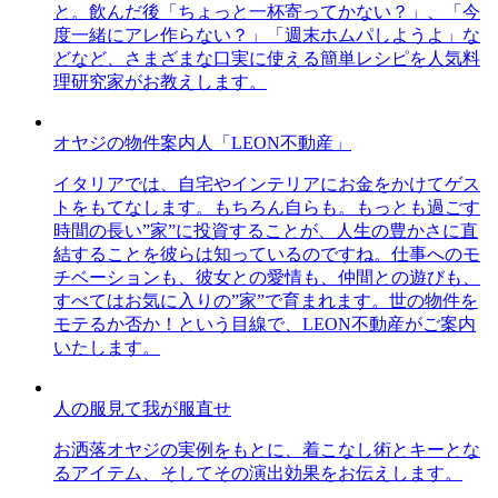
と。飲んだ後「ちょっと一杯寄ってかない？」、「今
度一緒にアレ作らない？」「週末ホムパしようよ」な
どなど、さまざまな口実に使える簡単レシピを人気料
理研究家がお教えします。
オヤジの物件案内人「LEON不動産」
イタリアでは、自宅やインテリアにお金をかけてゲス
トをもてなします。もちろん自らも。もっとも過ごす
時間の長い”家”に投資することが、人生の豊かさに直
結することを彼らは知っているのですね。仕事へのモ
チベーションも、彼女との愛情も、仲間との遊びも、
すべてはお気に入りの”家”で育まれます。世の物件を
モテるか否か！という目線で、LEON不動産がご案内
いたします。
人の服見て我が服直せ
お洒落オヤジの実例をもとに、着こなし術とキーとな
るアイテム、そしてその演出効果をお伝えします。