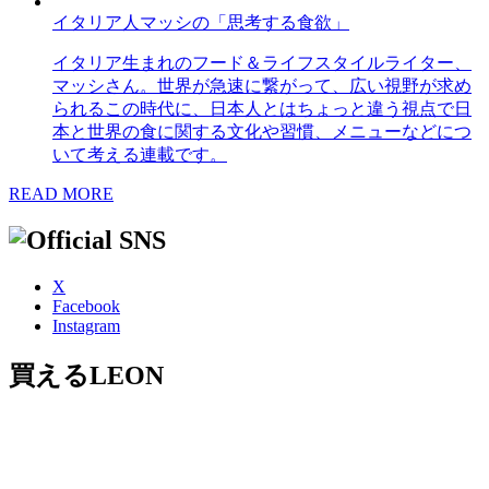
イタリア人マッシの「思考する食欲」
イタリア生まれのフード＆ライフスタイルライター、
マッシさん。世界が急速に繋がって、広い視野が求め
られるこの時代に、日本人とはちょっと違う視点で日
本と世界の食に関する文化や習慣、メニューなどにつ
いて考える連載です。
READ MORE
X
Facebook
Instagram
買えるLEON