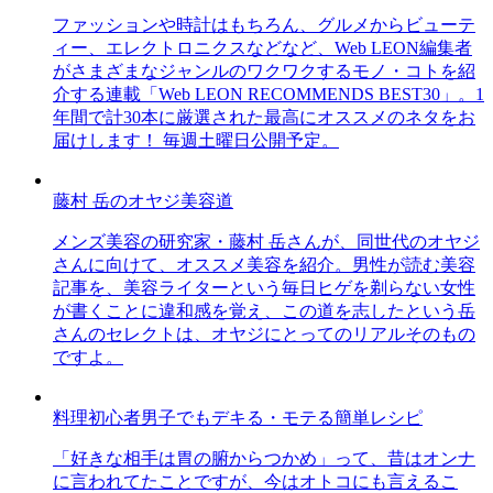
ファッションや時計はもちろん、グルメからビューテ
ィー、エレクトロニクスなどなど、Web LEON編集者
がさまざまなジャンルのワクワクするモノ・コトを紹
介する連載「Web LEON RECOMMENDS BEST30」。1
年間で計30本に厳選された最高にオススメのネタをお
届けします！ 毎週土曜日公開予定。
藤村 岳のオヤジ美容道
メンズ美容の研究家・藤村 岳さんが、同世代のオヤジ
さんに向けて、オススメ美容を紹介。男性が読む美容
記事を、美容ライターという毎日ヒゲを剃らない女性
が書くことに違和感を覚え、この道を志したという岳
さんのセレクトは、オヤジにとってのリアルそのもの
ですよ。
料理初心者男子でもデキる・モテる簡単レシピ
「好きな相手は胃の腑からつかめ」って、昔はオンナ
に言われてたことですが、今はオトコにも言えるこ