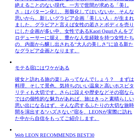
絶えることのない現代。一方で世間が求める「美し
さ」はパターン化し、形骸化してはいないか、そんな
思いから、新しいグラビア企画「美しい人」が生まれ
ました。グラビアと言えば女性の若さとボディを売り
にした企画が多い中、女性であるKaori Oguriさんをプ
ロデューサーに据え、豊かな人生経験を持つ女性たち
の、内面から醸し出される“大人の美しさ”に迫る新た
なグラビア企画となります。
モテる宿にはワケがある
彼女と訪れる旅の楽しみってなんでしょう？ まずは
料理、そして景色。気持ちのいい温泉と高いホスピタ
リティも大切です。さらに設えや歴史などその宿なら
ではの個性的な魅力があれば、旅はきっと素晴らしい
思い出になるはず。そんな恋するふたりの大切な旅時
間を演出する“ハズさない”宿を、LEONが実際に訪れ
た中から自信をもってご紹介します。
Web LEON RECOMMENDS BEST30