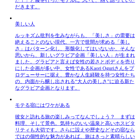
た！」と膝を打ったモデルについて、熱く語っていた
だきます。
美しい人
ルッキズム批判を生みながらも、「美しさ」の需要は
絶えることのない現代。一方で世間が求める「美し
さ」はパターン化し、形骸化してはいないか、そんな
思いから、新しいグラビア企画「美しい人」が生まれ
ました。グラビアと言えば女性の若さとボディを売り
にした企画が多い中、女性であるKaori Oguriさんをプ
ロデューサーに据え、豊かな人生経験を持つ女性たち
の、内面から醸し出される“大人の美しさ”に迫る新た
なグラビア企画となります。
モテる宿にはワケがある
彼女と訪れる旅の楽しみってなんでしょう？ まずは
料理、そして景色。気持ちのいい温泉と高いホスピタ
リティも大切です。さらに設えや歴史などその宿なら
ではの個性的な魅力があれば、旅はきっと素晴らしい