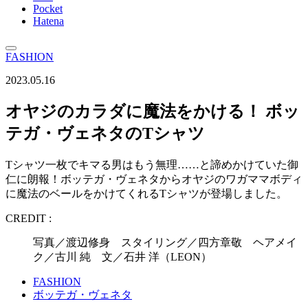
Pocket
Hatena
FASHION
2023.05.16
オヤジのカラダに魔法をかける！ ボッ
テガ・ヴェネタのTシャツ
Tシャツ一枚でキマる男はもう無理……と諦めかけていた御
仁に朗報！ボッテガ・ヴェネタからオヤジのワガママボディ
に魔法のベールをかけてくれるTシャツが登場しました。
CREDIT :
写真／渡辺修身 スタイリング／四方章敬 ヘアメイ
ク／古川 純 文／石井 洋（LEON）
FASHION
ボッテガ・ヴェネタ