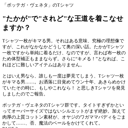
「ボッテガ・ヴェネタ」のTシャツ
"たかが"で"されど"な王道を着こなせ
ますか？
Tシャツ一枚がキマる男。それはある意味、究極の理想像で
すが、これがなかなかどうして奥の深い話。たかがTシャツ
一枚ですから単純に着るだけ、なのですが、言わば布一枚の
ため体型補正もままならず。さらに“キメる！”となれば、こ
れほどに難しいアイテムはありません。
とはいえ男なら、誰しも一度は夢見てしまう、Tシャツ一枚
がキマる男……。お洒落に目覚めてウン十年、あきらめかけ
ていたその時に、もしやこれなら！ と思しきTシャツを発見
しましたのでご報告。
ボッテガ・ヴェネタのTシャツ群です。タイトすぎずかとい
ってオーバーサイズではないシルエットがまず絶妙。加えて
肉厚の上質コットン素材が、オヤジのワガママバディをごま
かして……、否、魔法のベールをかけてくれて。