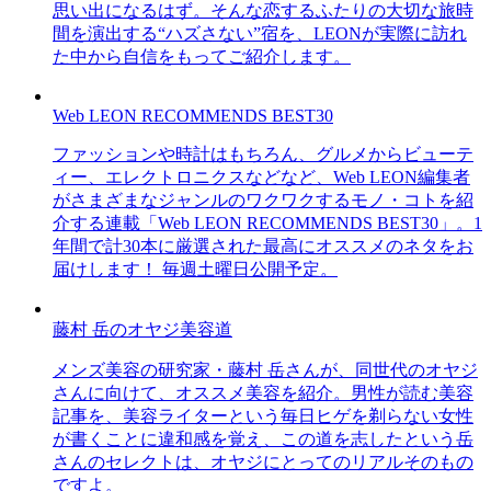
思い出になるはず。そんな恋するふたりの大切な旅時
間を演出する“ハズさない”宿を、LEONが実際に訪れ
た中から自信をもってご紹介します。
Web LEON RECOMMENDS BEST30
ファッションや時計はもちろん、グルメからビューテ
ィー、エレクトロニクスなどなど、Web LEON編集者
がさまざまなジャンルのワクワクするモノ・コトを紹
介する連載「Web LEON RECOMMENDS BEST30」。1
年間で計30本に厳選された最高にオススメのネタをお
届けします！ 毎週土曜日公開予定。
藤村 岳のオヤジ美容道
メンズ美容の研究家・藤村 岳さんが、同世代のオヤジ
さんに向けて、オススメ美容を紹介。男性が読む美容
記事を、美容ライターという毎日ヒゲを剃らない女性
が書くことに違和感を覚え、この道を志したという岳
さんのセレクトは、オヤジにとってのリアルそのもの
ですよ。