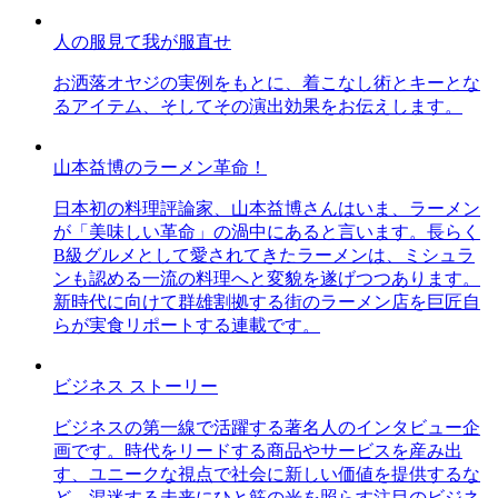
人の服見て我が服直せ
お洒落オヤジの実例をもとに、着こなし術とキーとな
るアイテム、そしてその演出効果をお伝えします。
山本益博のラーメン革命！
日本初の料理評論家、山本益博さんはいま、ラーメン
が「美味しい革命」の渦中にあると言います。長らく
B級グルメとして愛されてきたラーメンは、ミシュラ
ンも認める一流の料理へと変貌を遂げつつあります。
新時代に向けて群雄割拠する街のラーメン店を巨匠自
らが実食リポートする連載です。
ビジネス ストーリー
ビジネスの第一線で活躍する著名人のインタビュー企
画です。時代をリードする商品やサービスを産み出
す、ユニークな視点で社会に新しい価値を提供するな
ど、混迷する未来にひと筋の光を照らす注目のビジネ