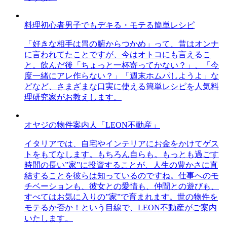
料理初心者男子でもデキる・モテる簡単レシピ
「好きな相手は胃の腑からつかめ」って、昔はオンナ
に言われてたことですが、今はオトコにも言えるこ
と。飲んだ後「ちょっと一杯寄ってかない？」、「今
度一緒にアレ作らない？」「週末ホムパしようよ」な
どなど、さまざまな口実に使える簡単レシピを人気料
理研究家がお教えします。
オヤジの物件案内人「LEON不動産」
イタリアでは、自宅やインテリアにお金をかけてゲス
トをもてなします。もちろん自らも。もっとも過ごす
時間の長い”家”に投資することが、人生の豊かさに直
結することを彼らは知っているのですね。仕事へのモ
チベーションも、彼女との愛情も、仲間との遊びも、
すべてはお気に入りの”家”で育まれます。世の物件を
モテるか否か！という目線で、LEON不動産がご案内
いたします。