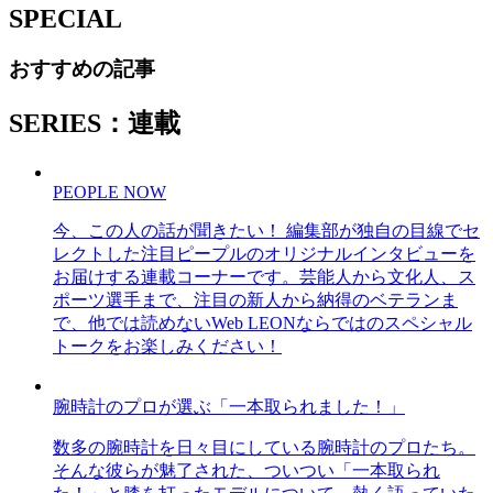
SPECIAL
おすすめの記事
SERIES：連載
PEOPLE NOW
今、この人の話が聞きたい！ 編集部が独自の目線でセ
レクトした注目ピープルのオリジナルインタビューを
お届けする連載コーナーです。芸能人から文化人、ス
ポーツ選手まで、注目の新人から納得のベテランま
で、他では読めないWeb LEONならではのスペシャル
トークをお楽しみください！
腕時計のプロが選ぶ「一本取られました！」
数多の腕時計を日々目にしている腕時計のプロたち。
そんな彼らが魅了された、ついつい「一本取られ