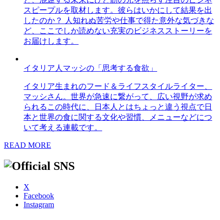
スピープルを取材します。彼らはいかにして結果を出
したのか？ 人知れぬ苦労や仕事で得た意外な気づきな
ど、ここでしか読めない充実のビジネスストーリーを
お届けします。
イタリア人マッシの「思考する食欲」
イタリア生まれのフード＆ライフスタイルライター、
マッシさん。世界が急速に繋がって、広い視野が求め
られるこの時代に、日本人とはちょっと違う視点で日
本と世界の食に関する文化や習慣、メニューなどにつ
いて考える連載です。
READ MORE
X
Facebook
Instagram