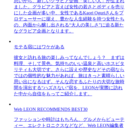
思いから、新しいグラビア企画「美しい人」が生まれ
ました。グラビアと言えば女性の若さとボディを売り
にした企画が多い中、女性であるKaori Oguriさんをプ
ロデューサーに据え、豊かな人生経験を持つ女性たち
の、内面から醸し出される“大人の美しさ”に迫る新た
なグラビア企画となります。
モテる宿にはワケがある
彼女と訪れる旅の楽しみってなんでしょう？ まずは
料理、そして景色。気持ちのいい温泉と高いホスピタ
リティも大切です。さらに設えや歴史などその宿なら
ではの個性的な魅力があれば、旅はきっと素晴らしい
思い出になるはず。そんな恋するふたりの大切な旅時
間を演出する“ハズさない”宿を、LEONが実際に訪れ
た中から自信をもってご紹介します。
Web LEON RECOMMENDS BEST30
ファッションや時計はもちろん、グルメからビューテ
ィー、エレクトロニクスなどなど、Web LEON編集者