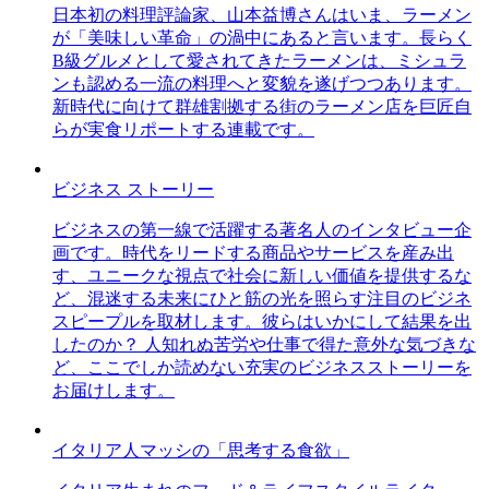
日本初の料理評論家、山本益博さんはいま、ラーメン
が「美味しい革命」の渦中にあると言います。長らく
B級グルメとして愛されてきたラーメンは、ミシュラ
ンも認める一流の料理へと変貌を遂げつつあります。
新時代に向けて群雄割拠する街のラーメン店を巨匠自
らが実食リポートする連載です。
ビジネス ストーリー
ビジネスの第一線で活躍する著名人のインタビュー企
画です。時代をリードする商品やサービスを産み出
す、ユニークな視点で社会に新しい価値を提供するな
ど、混迷する未来にひと筋の光を照らす注目のビジネ
スピープルを取材します。彼らはいかにして結果を出
したのか？ 人知れぬ苦労や仕事で得た意外な気づきな
ど、ここでしか読めない充実のビジネスストーリーを
お届けします。
イタリア人マッシの「思考する食欲」