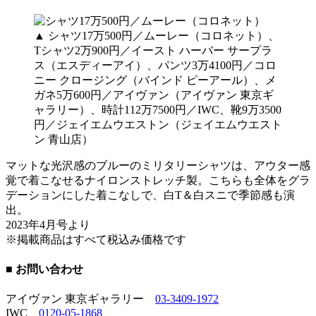
▲ シャツ17万500円／ムーレー（コロネット）、
Tシャツ2万900円／イースト ハーバー サープラ
ス（エスディーアイ）、パンツ3万4100円／コロ
ニー クロージング（バインド ピーアール）、メ
ガネ5万600円／アイヴァン（アイヴァン 東京ギ
ャラリー）、時計112万7500円／IWC、靴9万3500
円／ジェイエムウエストン（ジェイエムウエスト
ン 青山店）
マットな光沢感のブルーのミリタリーシャツは、アウター感
覚で着こなせるナイロンストレッチ製。こちらも全体をグラ
デーションにした着こなしで、白T＆白スニで季節感も演
出。
2023年4月号より
※掲載商品はすべて税込み価格です
■ お問い合わせ
アイヴァン 東京ギャラリー
03-3409-1972
IWC
0120-05-1868