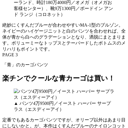
ーランド、時計180万4000円／オメガ（オメガお
客様センター）、靴9万1300円／ボードイン アン
ド ランジ（コロネット）
絶妙にくすんだブルーが合わせやすいMA-1型のブルゾン。
ネイビーのハイゲージニットと白のパンツを合わせれば、全
体が青から白へのグラデーションとなり、洒脱にまとまりま
す。ボリューミーなトップスとテーパードしたボトムスのメ
リハリもポイントです。
PAGE 3
「青」のカーゴパンツ
楽チンでクールな青カーゴは買い！
▲ パンツ4万9500円／イースト ハーバー サープ
ラス（エスディーアイ）
定番でもあるカーゴパンツですが、オリーブ以外はあまり目
にしないかと。が、本作はくすんだブルーのナイロンコット