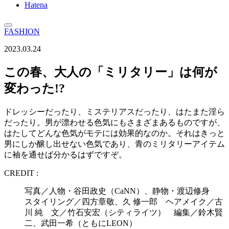
Hatena
FASHION
2023.03.24
この春、大人の「ミリタリー」は何が
変わった!?
ドレッシーだったり、ミステリアスだったり、はたまた淫ら
だったり。男が漂わせる色気にもさまざまあるものですが、
はたしてどんな色気がモテには効果的なのか。それはきっと
男にしか醸し出せない色気であり、青のミリタリーアイテム
に袖を通せば分かるはずですぞ。
CREDIT :
写真／人物・谷田政史（CaNN）、静物・渡辺修身
スタイリング／四方章敬、久 修一郎 ヘアメイク／古
川 純 文／竹石安宏（シティライツ） 編集／鈴木賢
二、武田一希（ともにLEON）