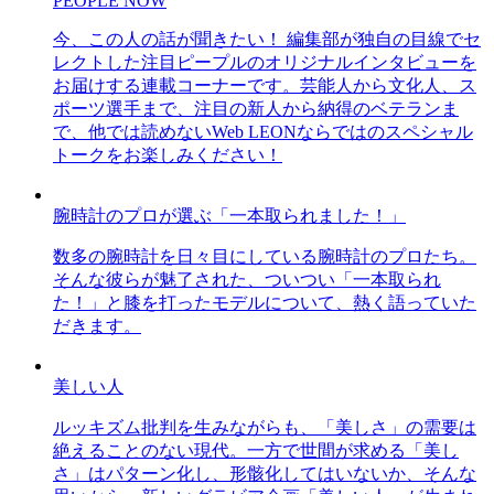
PEOPLE NOW
今、この人の話が聞きたい！ 編集部が独自の目線でセ
レクトした注目ピープルのオリジナルインタビューを
お届けする連載コーナーです。芸能人から文化人、ス
ポーツ選手まで、注目の新人から納得のベテランま
で、他では読めないWeb LEONならではのスペシャル
トークをお楽しみください！
腕時計のプロが選ぶ「一本取られました！」
数多の腕時計を日々目にしている腕時計のプロたち。
そんな彼らが魅了された、ついつい「一本取られ
た！」と膝を打ったモデルについて、熱く語っていた
だきます。
美しい人
ルッキズム批判を生みながらも、「美しさ」の需要は
絶えることのない現代。一方で世間が求める「美し
さ」はパターン化し、形骸化してはいないか、そんな