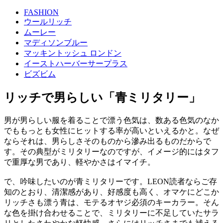
FASHION
ウールリッチ
ムーレー
マディソンブルー
マッキントッシュ ロンドン
イーストハーバーサープラス
ビズビム
リッチで男らしい「青ミリタリー」
男が男らしい服を着ることで漂う色気は、数ある色気のなか
でももっとも女性にヒットする率が高いといえるかと。なぜ
ならそれは、男らしさそのものから滲み出るものだからで
す。その典型がミリタリーなのですが、イメージ的にはタフ
で重厚な男であり、軽やかさはイマイチ。
で、吟味したいのが青ミリタリーです。LEON読者ならご存
知のとおり、清潔感があり、好感度も高く、オマケにどこか
リッチさも漂う青は、モテるオヤジ必須のキーカラー。そん
な色を掛け合わせることで、ミリタリーに不足していたサラ