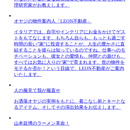
理研究家がお教えします。
オヤジの物件案内人「LEON不動産」
イタリアでは、自宅やインテリアにお金をかけてゲス
トをもてなします。もちろん自らも。もっとも過ごす
時間の長い”家”に投資することが、人生の豊かさに直
結することを彼らは知っているのですね。仕事へのモ
チベーションも、彼女との愛情も、仲間との遊びも、
すべてはお気に入りの”家”で育まれます。世の物件を
モテるか否か！という目線で、LEON不動産がご案内
いたします。
人の服見て我が服直せ
お洒落オヤジの実例をもとに、着こなし術とキーとな
るアイテム、そしてその演出効果をお伝えします。
山本益博のラーメン革命！