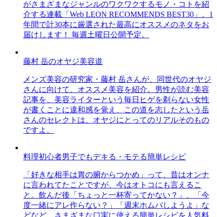
がさまざまなジャンルのワクワクするモノ・コトを紹
介する連載「Web LEON RECOMMENDS BEST30」。1
年間で計30本に厳選された最高にオススメのネタをお
届けします！ 毎週土曜日公開予定。
藤村 岳のオヤジ美容道
メンズ美容の研究家・藤村 岳さんが、同世代のオヤジ
さんに向けて、オススメ美容を紹介。男性が読む美容
記事を、美容ライターという毎日ヒゲを剃らない女性
が書くことに違和感を覚え、この道を志したという岳
さんのセレクトは、オヤジにとってのリアルそのもの
ですよ。
料理初心者男子でもデキる・モテる簡単レシピ
「好きな相手は胃の腑からつかめ」って、昔はオンナ
に言われてたことですが、今はオトコにも言えるこ
と。飲んだ後「ちょっと一杯寄ってかない？」、「今
度一緒にアレ作らない？」「週末ホムパしようよ」な
どなど、さまざまな口実に使える簡単レシピを人気料