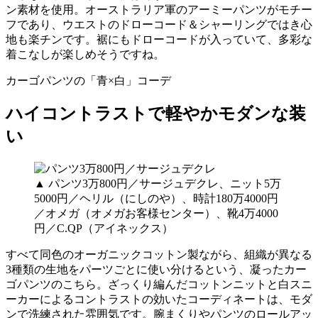
ン素材を使用。オーストラリア軍のアーミーパンツがモチー
フであり、ウエストのドローコード＆シャーリングではき心
地も楽チンです。裾にもドローコードが入っていて、多彩な
着こなしが楽しめそうですね。
カーゴパンツの「青×白」コーデ
ハイコントラストで軽やかモダンな装
い
▲ パンツ3万800円／サージュデクレ、ニット5万
5000円／ヘリル（にしのや）、時計180万4000円
／オメガ（オメガお客様センター）、靴4万4000
円／C.QP（アイネックス）
すべて同色のオーガニックコットン製ながら、組織が異なる
3種類の生地をパーツごとに使い分けるという、凝ったカー
ゴパンツのこちら。ざっくり編んだコットンニットと白スニ
ーカーによるコントラストの効いたコーディネートは、モダ
ンで洗練された雰囲気です。腕まくりやパンツのロールアッ