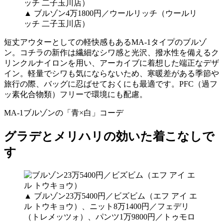
▲ ブルゾン4万1800円／ウールリッチ（ウールリ
ッチ 二子玉川店）
短丈アウターとしての軽快感もあるMA-1タイプのブルゾ
ン。コチラの新作は繊細なシワ感と光沢、撥水性を備えるク
リンクルナイロンを用い、アーカイブに着想した端正なデザ
イン。軽量でシワも気にならないため、寒暖差がある季節や
旅行の際、バッグに忍ばせておくにも最適です。PFC（過フ
ッ素化合物類）フリーで環境にも配慮。
MA-1ブルゾンの「青×白」コーデ
グラデとメリハリの効いた着こなしで
す
▲ ブルゾン23万5400円／ビズビム（エフ アイ エ
ル トウキョウ）、ニット8万1400円／フェデリ
（トレメッツォ）、パンツ1万9800円／トゥモロ