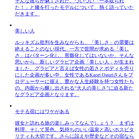
そんな彼らが魅了された、ついつい「一本取られ
た！」と膝を打ったモデルについて、熱く語っていた
だきます。
美しい人
ルッキズム批判を生みながらも、「美しさ」の需要は
絶えることのない現代。一方で世間が求める「美し
さ」はパターン化し、形骸化してはいないか、そんな
思いから、新しいグラビア企画「美しい人」が生まれ
ました。グラビアと言えば女性の若さとボディを売り
にした企画が多い中、女性であるKaori Oguriさんをプ
ロデューサーに据え、豊かな人生経験を持つ女性たち
の、内面から醸し出される“大人の美しさ”に迫る新た
なグラビア企画となります。
モテる宿にはワケがある
彼女と訪れる旅の楽しみってなんでしょう？ まずは
料理、そして景色。気持ちのいい温泉と高いホスピタ
リティも大切です。さらに設えや歴史などその宿なら