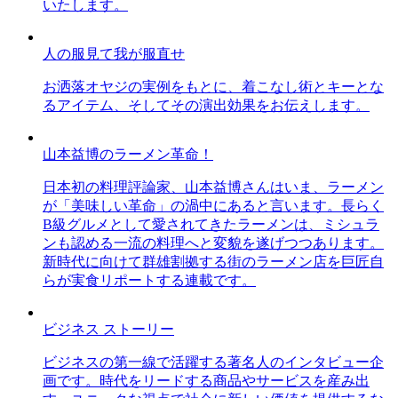
いたします。
人の服見て我が服直せ
お洒落オヤジの実例をもとに、着こなし術とキーとな
るアイテム、そしてその演出効果をお伝えします。
山本益博のラーメン革命！
日本初の料理評論家、山本益博さんはいま、ラーメン
が「美味しい革命」の渦中にあると言います。長らく
B級グルメとして愛されてきたラーメンは、ミシュラ
ンも認める一流の料理へと変貌を遂げつつあります。
新時代に向けて群雄割拠する街のラーメン店を巨匠自
らが実食リポートする連載です。
ビジネス ストーリー
ビジネスの第一線で活躍する著名人のインタビュー企
画です。時代をリードする商品やサービスを産み出