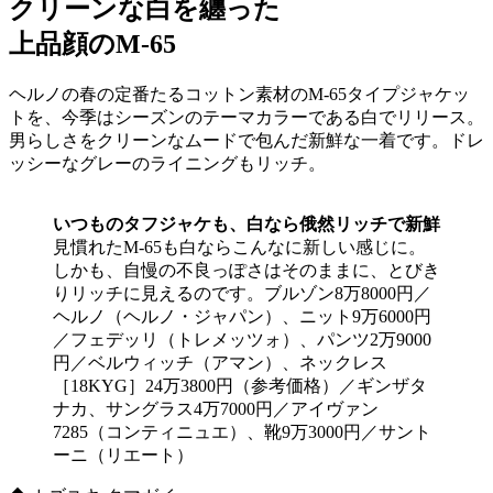
クリーンな白を纏った
上品顔のM-65
ヘルノの春の定番たるコットン素材のM-65タイプジャケッ
トを、今季はシーズンのテーマカラーである白でリリース。
男らしさをクリーンなムードで包んだ新鮮な一着です。ドレ
ッシーなグレーのライニングもリッチ。
いつものタフジャケも、白なら俄然リッチで新鮮
見慣れたM-65も白ならこんなに新しい感じに。
しかも、自慢の不良っぽさはそのままに、とびき
りリッチに見えるのです。ブルゾン8万8000円／
ヘルノ（ヘルノ・ジャパン）、ニット9万6000円
／フェデッリ（トレメッツォ）、パンツ2万9000
円／ベルウィッチ（アマン）、ネックレス
［18KYG］24万3800円（参考価格）／ギンザタ
ナカ、サングラス4万7000円／アイヴァン
7285（コンティニュエ）、靴9万3000円／サント
ーニ（リエート）