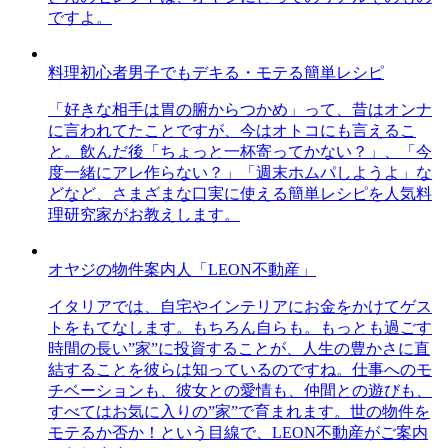
ですよ。
料理初心者男子でもデキる・モテる簡単レシピ
「好きな相手は胃の腑からつかめ」って、昔はオンナ
に言われてたことですが、今はオトコにも言えるこ
と。飲んだ後「ちょっと一杯寄ってかない？」、「今
度一緒にアレ作らない？」「週末ホムパしようよ」な
どなど、さまざまな口実に使える簡単レシピを人気料
理研究家がお教えします。
オヤジの物件案内人「LEON不動産」
イタリアでは、自宅やインテリアにお金をかけてゲス
トをもてなします。もちろん自らも。もっとも過ごす
時間の長い”家”に投資することが、人生の豊かさに直
結することを彼らは知っているのですね。仕事へのモ
チベーションも、彼女との愛情も、仲間との遊びも、
すべてはお気に入りの”家”で育まれます。世の物件を
モテるか否か！という目線で、LEON不動産がご案内