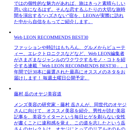
ではの個性的な魅力があれば、旅はきっと素晴らしい
思い出になるはず。そんな恋するふたりの大切な旅時
間を演出する“ハズさない”宿を、LEONが実際に訪れ
た中から自信をもってご紹介します。
Web LEON RECOMMENDS BEST30
ファッションや時計はもちろん、グルメからビューテ
ィー、エレクトロニクスなどなど、Web LEON編集者
がさまざまなジャンルのワクワクするモノ・コトを紹
介する連載「Web LEON RECOMMENDS BEST30」。1
年間で計30本に厳選された最高にオススメのネタをお
届けします！ 毎週土曜日公開予定。
藤村 岳のオヤジ美容道
メンズ美容の研究家・藤村 岳さんが、同世代のオヤジ
さんに向けて、オススメ美容を紹介。男性が読む美容
記事を、美容ライターという毎日ヒゲを剃らない女性
が書くことに違和感を覚え、この道を志したという岳
さんのセレクトは、オヤジにとってのリアルそのもの