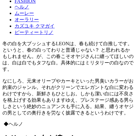
FASHION
ヘルノ
ムーレー
オーラリー
カズユキ クマガイ
ピーティートリノ
冬の白を大プッシュするLEONは、春も続けて白推しです。
というと、春の白ってわりと普通じゃない？ と思われるか
もしれません。が、この春こそオヤジさんに纏ってほしいの
は、白は白でもタフな白。具体的にはミリタリーの白なので
す。
なにしろ、元来オリーブやカーキといった男臭いカラーがお
約束のジャンル。それがクリーンでエレガントな白に変わる
わけですから、新鮮さもひとしお。しかも潔い白には不良さ
を格上げする効果もありますゆえ、プレステージ感ある男ら
しさという絶妙のニュアンスも手に入る。結果、纏うオヤジ
の男としての奥行きを労なく披露できるというわけです。
◆ヘルノ