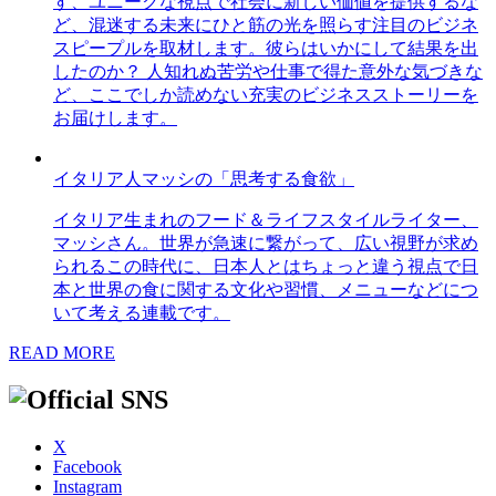
す、ユニークな視点で社会に新しい価値を提供するな
ど、混迷する未来にひと筋の光を照らす注目のビジネ
スピープルを取材します。彼らはいかにして結果を出
したのか？ 人知れぬ苦労や仕事で得た意外な気づきな
ど、ここでしか読めない充実のビジネスストーリーを
お届けします。
イタリア人マッシの「思考する食欲」
イタリア生まれのフード＆ライフスタイルライター、
マッシさん。世界が急速に繋がって、広い視野が求め
られるこの時代に、日本人とはちょっと違う視点で日
本と世界の食に関する文化や習慣、メニューなどにつ
いて考える連載です。
READ MORE
X
Facebook
Instagram