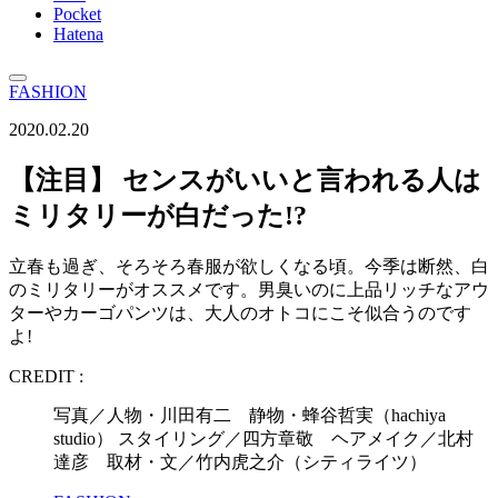
Pocket
Hatena
FASHION
2020.02.20
【注目】 センスがいいと言われる人は
ミリタリーが白だった!?
立春も過ぎ、そろそろ春服が欲しくなる頃。今季は断然、白
のミリタリーがオススメです。男臭いのに上品リッチなアウ
ターやカーゴパンツは、大人のオトコにこそ似合うのです
よ!
CREDIT :
写真／人物・川田有二 静物・蜂谷哲実（hachiya
studio） スタイリング／四方章敬 ヘアメイク／北村
達彦 取材・文／竹内虎之介（シティライツ）