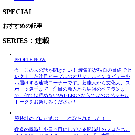
SPECIAL
おすすめの記事
SERIES：連載
PEOPLE NOW
今、この人の話が聞きたい！ 編集部が独自の目線でセ
レクトした注目ピープルのオリジナルインタビューを
お届けする連載コーナーです。芸能人から文化人、ス
ポーツ選手まで、注目の新人から納得のベテランま
で、他では読めないWeb LEONならではのスペシャル
トークをお楽しみください！
腕時計のプロが選ぶ「一本取られました！」
数多の腕時計を日々目にしている腕時計のプロたち。