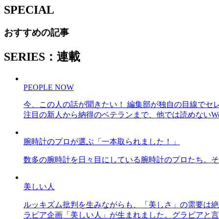
SPECIAL
おすすめの記事
SERIES：連載
PEOPLE NOW
今、この人の話が聞きたい！ 編集部が独自の目線でセ
注目の新人から納得のベテランまで、他では読めないWe
腕時計のプロが選ぶ「一本取られました！」
数多の腕時計を日々目にしている腕時計のプロたち。そ
美しい人
ルッキズム批判を生みながらも、「美しさ」の需要は絶
ラビア企画「美しい人」が生まれました。グラビアと言え