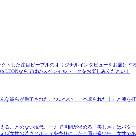
レクトした注目ピープルのオリジナルインタビューをお届けす
b LEONならではのスペシャルトークをお楽しみください！
んな彼らが魅了された、ついつい「一本取られた！」と膝を打
えることのない現代。一方で世間が求める「美しさ」はパター
ば女性の若さとボディを売りにした企画が多い中、女性であるKao