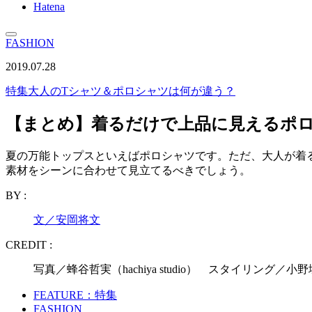
Hatena
FASHION
2019.07.28
特集
大人のTシャツ＆ポロシャツは何が違う？
【まとめ】着るだけで上品に見えるポ
夏の万能トップスといえばポロシャツです。ただ、大人が着
素材をシーンに合わせて見立てるべきでしょう。
BY :
文／安岡将文
CREDIT :
写真／蜂谷哲実（hachiya studio） スタイリン
FEATURE：特集
FASHION