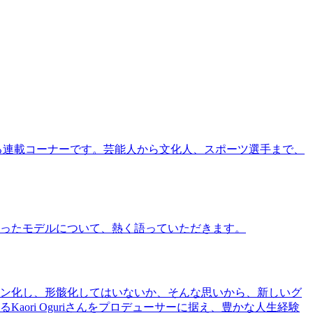
る連載コーナーです。芸能人から文化人、スポーツ選手まで、
ったモデルについて、熱く語っていただきます。
ン化し、形骸化してはいないか、そんな思いから、新しいグ
ri Oguriさんをプロデューサーに据え、豊かな人生経験