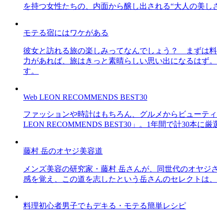
を持つ女性たちの、内面から醸し出される“大人の美し
モテる宿にはワケがある
彼女と訪れる旅の楽しみってなんでしょう？ まずは料
力があれば、旅はきっと素晴らしい思い出になるはず。
す。
Web LEON RECOMMENDS BEST30
ファッションや時計はもちろん、グルメからビューティー
LEON RECOMMENDS BEST30」。1年間で計
藤村 岳のオヤジ美容道
メンズ美容の研究家・藤村 岳さんが、同世代のオヤジ
感を覚え、この道を志したという岳さんのセレクトは、
料理初心者男子でもデキる・モテる簡単レシピ