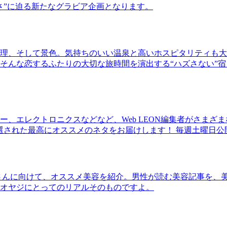
さ”に迫る新たなグラビア企画となります。
理、そして景色。気持ちのいい温泉と高いホスピタリティも大
そんな恋するふたりの大切な旅時間を演出する“ハズさない”宿
、エレクトロニクスなどなど、Web LEON編集者がさまざ
30本に厳選された最高にオススメのネタをお届けします！ 毎週土曜日
さんに向けて、オススメ美容を紹介。男性が読む美容記事を、
オヤジにとってのリアルそのものですよ。