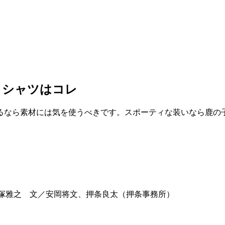
ロシャツはコレ
るなら素材には気を使うべきです。スポーティな装いなら鹿の
グ／小野塚雅之 文／安岡将文、押条良太（押条事務所）