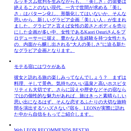
ルッキズム批判を生みながらも、「美しさ」の需要は
絶えることのない現代。一方で世間が求める「美し
さ」はパターン化し、形骸化してはいないか、そんな
思いから、新しいグラビア企画「美しい人」が生まれ
ました。グラビアと言えば女性の若さとボディを売り
にした企画が多い中、女性であるKaori Oguriさんをプ
ロデューサーに据え、豊かな人生経験を持つ女性たち
の、内面から醸し出される“大人の美しさ”に迫る新た
なグラビア企画となります。
モテる宿にはワケがある
彼女と訪れる旅の楽しみってなんでしょう？ まずは
料理、そして景色。気持ちのいい温泉と高いホスピタ
リティも大切です。さらに設えや歴史などその宿なら
ではの個性的な魅力があれば、旅はきっと素晴らしい
思い出になるはず。そんな恋するふたりの大切な旅時
間を演出する“ハズさない”宿を、LEONが実際に訪れ
た中から自信をもってご紹介します。
Web LEON RECOMMENDS BEST30