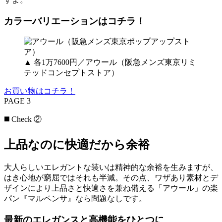
カラーバリエーションはコチラ！
▲ 各1万7600円／アウール（阪急メンズ東京リミ
テッドコンセプトストア）
お買い物はコチラ！
PAGE 3
◼️ Check ②
上品なのに快適だから余裕
大人らしいエレガントな装いは精神的な余裕を生みますが、
はき心地が窮屈ではそれも半減。その点、ワザあり素材とデ
ザインにより上品さと快適さを兼ね備える「アウール」の楽
パン『マルペンサ』なら問題なしです。
最新のエレガンスと高機能をひとつに