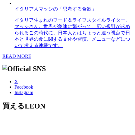
イタリア人マッシの「思考する食欲」
イタリア生まれのフード＆ライフスタイルライター、
マッシさん。世界が急速に繋がって、広い視野が求め
られるこの時代に、日本人とはちょっと違う視点で日
本と世界の食に関する文化や習慣、メニューなどにつ
いて考える連載です。
READ MORE
X
Facebook
Instagram
買えるLEON