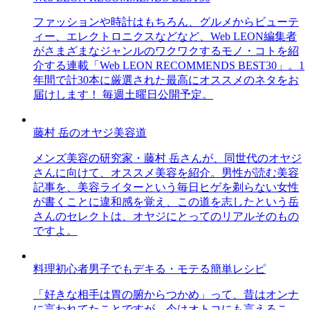
ファッションや時計はもちろん、グルメからビューテ
ィー、エレクトロニクスなどなど、Web LEON編集者
がさまざまなジャンルのワクワクするモノ・コトを紹
介する連載「Web LEON RECOMMENDS BEST30」。1
年間で計30本に厳選された最高にオススメのネタをお
届けします！ 毎週土曜日公開予定。
藤村 岳のオヤジ美容道
メンズ美容の研究家・藤村 岳さんが、同世代のオヤジ
さんに向けて、オススメ美容を紹介。男性が読む美容
記事を、美容ライターという毎日ヒゲを剃らない女性
が書くことに違和感を覚え、この道を志したという岳
さんのセレクトは、オヤジにとってのリアルそのもの
ですよ。
料理初心者男子でもデキる・モテる簡単レシピ
「好きな相手は胃の腑からつかめ」って、昔はオンナ
に言われてたことですが、今はオトコにも言えるこ