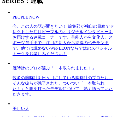
SERIES：連載
PEOPLE NOW
今、この人の話が聞きたい！ 編集部が独自の目線でセ
レクトした注目ピープルのオリジナルインタビューを
お届けする連載コーナーです。芸能人から文化人、ス
ポーツ選手まで、注目の新人から納得のベテランま
で、他では読めないWeb LEONならではのスペシャル
トークをお楽しみください！
腕時計のプロが選ぶ「一本取られました！」
数多の腕時計を日々目にしている腕時計のプロたち。
そんな彼らが魅了された、ついつい「一本取られ
た！」と膝を打ったモデルについて、熱く語っていた
だきます。
美しい人