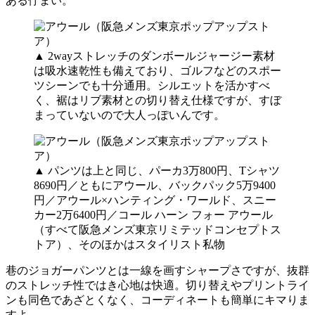
ある佇まい。
▲ 2wayストレッチのダンボールジャージー素材
は吸水速乾性も備えており、ゴルフなどのスポー
ツシーンでも十分通用。シルエットを活かすべ
く、裾はリブ素材との切り替え仕様ですが、すぼ
まっていないので大人っぽいんです。
▲ パンツは上と同じ、パーカ3万800円、Tシャツ
8690円／ともにアウール、バックパック5万9400
円／アウール×ハンティング・ワールド、スニー
カー2万6400円／コール ハーン フォー アウール
（すべて阪急メンズ東京リミテッドコンセプトス
トア）、そのほかはスタイリスト私物
巷のジョガーパンツとは一線を画すシャープさですが、抜群
のストレッチ性ではき心地は快適。切り替えやプリントライ
ンも同色であざとくなく、コーディネートも簡単にキマりま
すよ。