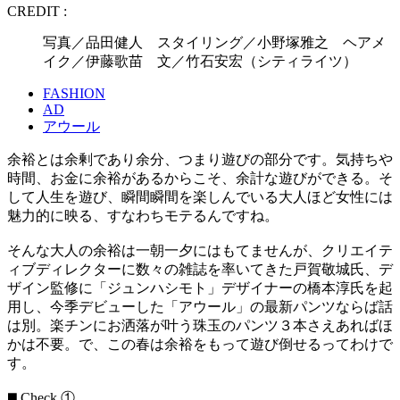
CREDIT :
写真／品田健人 スタイリング／小野塚雅之 ヘアメ
イク／伊藤歌苗 文／竹石安宏（シティライツ）
FASHION
AD
アウール
余裕とは余剰であり余分、つまり遊びの部分です。気持ちや
時間、お金に余裕があるからこそ、余計な遊びができる。そ
して人生を遊び、瞬間瞬間を楽しんでいる大人ほど女性には
魅力的に映る、すなわちモテるんですね。
そんな大人の余裕は一朝一夕にはもてませんが、クリエイテ
ィブディレクターに数々の雑誌を率いてきた戸賀敬城氏、デ
ザイン監修に「ジュンハシモト」デザイナーの橋本淳氏を起
用し、今季デビューした「アウール」の最新パンツならば話
は別。楽チンにお洒落が叶う珠玉のパンツ３本さえあればほ
かは不要。で、この春は余裕をもって遊び倒せるってわけで
す。
◼️ Check ①