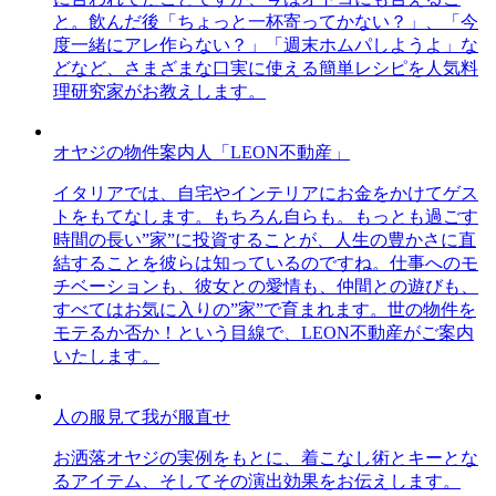
と。飲んだ後「ちょっと一杯寄ってかない？」、「今
度一緒にアレ作らない？」「週末ホムパしようよ」な
どなど、さまざまな口実に使える簡単レシピを人気料
理研究家がお教えします。
オヤジの物件案内人「LEON不動産」
イタリアでは、自宅やインテリアにお金をかけてゲス
トをもてなします。もちろん自らも。もっとも過ごす
時間の長い”家”に投資することが、人生の豊かさに直
結することを彼らは知っているのですね。仕事へのモ
チベーションも、彼女との愛情も、仲間との遊びも、
すべてはお気に入りの”家”で育まれます。世の物件を
モテるか否か！という目線で、LEON不動産がご案内
いたします。
人の服見て我が服直せ
お洒落オヤジの実例をもとに、着こなし術とキーとな
るアイテム、そしてその演出効果をお伝えします。