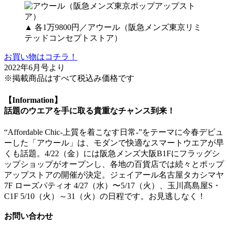
▲ 各1万9800円／アウール（阪急メンズ東京リミ
テッドコンセプトストア）
お買い物はコチラ！
2022年6月号より
※掲載商品はすべて税込み価格です
【Information】
話題のウエアを手に取る貴重なチャンス到来！
“Affordable Chic-上質を着こなす日常-”をテーマに今春デビュ
ーした「アウール」は、モダンで快適なスマートウエアが早
くも話題。4/22（金）には阪急メンズ大阪B1Fにフラッグシ
ップショップがオープンし、各地の百貨店では続々とポップ
アップストアの開催が決定。ジェイアール名古屋タカシマヤ
7F ローズパティオ 4/27（水）〜5/17（火）、玉川髙島屋S・
C1F 5/10（火）～31（火）の日程です。お見逃しなく！
お問い合わせ