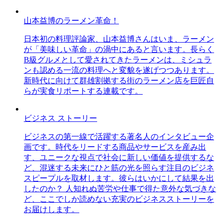
山本益博のラーメン革命！
日本初の料理評論家、山本益博さんはいま、ラーメン
が「美味しい革命」の渦中にあると言います。長らく
B級グルメとして愛されてきたラーメンは、ミシュラ
ンも認める一流の料理へと変貌を遂げつつあります。
新時代に向けて群雄割拠する街のラーメン店を巨匠自
らが実食リポートする連載です。
ビジネス ストーリー
ビジネスの第一線で活躍する著名人のインタビュー企
画です。時代をリードする商品やサービスを産み出
す、ユニークな視点で社会に新しい価値を提供するな
ど、混迷する未来にひと筋の光を照らす注目のビジネ
スピープルを取材します。彼らはいかにして結果を出
したのか？ 人知れぬ苦労や仕事で得た意外な気づきな
ど、ここでしか読めない充実のビジネスストーリーを
お届けします。