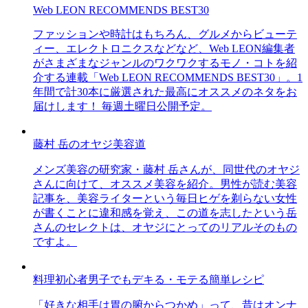
Web LEON RECOMMENDS BEST30
ファッションや時計はもちろん、グルメからビューテ
ィー、エレクトロニクスなどなど、Web LEON編集者
がさまざまなジャンルのワクワクするモノ・コトを紹
介する連載「Web LEON RECOMMENDS BEST30」。1
年間で計30本に厳選された最高にオススメのネタをお
届けします！ 毎週土曜日公開予定。
藤村 岳のオヤジ美容道
メンズ美容の研究家・藤村 岳さんが、同世代のオヤジ
さんに向けて、オススメ美容を紹介。男性が読む美容
記事を、美容ライターという毎日ヒゲを剃らない女性
が書くことに違和感を覚え、この道を志したという岳
さんのセレクトは、オヤジにとってのリアルそのもの
ですよ。
料理初心者男子でもデキる・モテる簡単レシピ
「好きな相手は胃の腑からつかめ」って、昔はオンナ