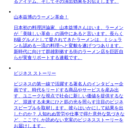
るアイテム、そしてその演出効果をお伝えします。
山本益博のラーメン革命！
日本初の料理評論家、山本益博さんはいま、ラーメン
が「美味しい革命」の渦中にあると言います。長らく
B級グルメとして愛されてきたラーメンは、ミシュラ
ンも認める一流の料理へと変貌を遂げつつあります。
新時代に向けて群雄割拠する街のラーメン店を巨匠自
らが実食リポートする連載です。
ビジネス ストーリー
ビジネスの第一線で活躍する著名人のインタビュー企
画です。時代をリードする商品やサービスを産み出
す、ユニークな視点で社会に新しい価値を提供するな
ど、混迷する未来にひと筋の光を照らす注目のビジネ
スピープルを取材します。彼らはいかにして結果を出
したのか？ 人知れぬ苦労や仕事で得た意外な気づきな
ど、ここでしか読めない充実のビジネスストーリーを
お届けします。