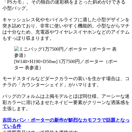
「PSカモ」。その独自の迷彩柄をまとった斜めがけできる
小型バッグ。
キャッシュレス化やモバイルライフに適した小型デザインを
突き詰めており、非常に使いやすく機能的。小型ながらマチ
は十分なため、充電器やワイヤレスイヤホンなどのアイテム
もすっぽり収まります。
[W140×H190×D50㎜] 1万7500円／ポーター（ポー
ター 表参道）
モードスタイルなどダークカラーの装いを生かす場合は、コ
チラの「カウンターシェイド」がハマります。
バッグのフォルムは上掲モデルとほぼ同仕様。アーシーな迷
彩カラーに溶け込ませたネイビー要素がクリーンな洒落感を
主張します。
吉田カバン・ポーターの新作が鮮烈なカモフラで話題となっ
ている件