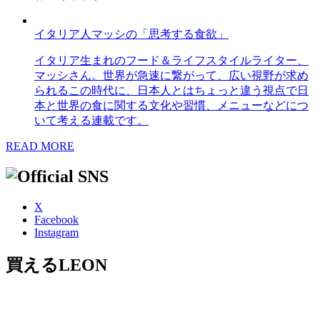
イタリア人マッシの「思考する食欲」
イタリア生まれのフード＆ライフスタイルライター、
マッシさん。世界が急速に繋がって、広い視野が求め
られるこの時代に、日本人とはちょっと違う視点で日
本と世界の食に関する文化や習慣、メニューなどにつ
いて考える連載です。
READ MORE
X
Facebook
Instagram
買えるLEON