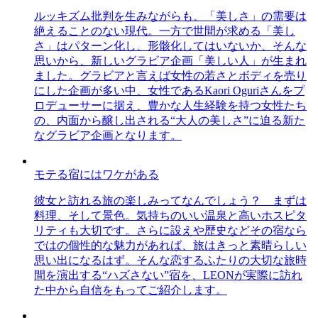
ルッキズム批判を生みながらも、「美しさ」の需要は
絶えることのない現代。一方で世間が求める「美し
さ」はパターン化し、形骸化してはいないか、そんな
思いから、新しいグラビア企画「美しい人」が生まれ
ました。グラビアと言えば女性の若さとボディを売り
にした企画が多い中、女性であるKaori Oguriさんをプ
ロデューサーに据え、豊かな人生経験を持つ女性たち
の、内面から醸し出される“大人の美しさ”に迫る新た
なグラビア企画となります。
モテる宿にはワケがある
彼女と訪れる旅の楽しみってなんでしょう？ まずは
料理、そして景色。気持ちのいい温泉と高いホスピタ
リティも大切です。さらに設えや歴史などその宿なら
ではの個性的な魅力があれば、旅はきっと素晴らしい
思い出になるはず。そんな恋するふたりの大切な旅時
間を演出する“ハズさない”宿を、LEONが実際に訪れ
た中から自信をもってご紹介します。