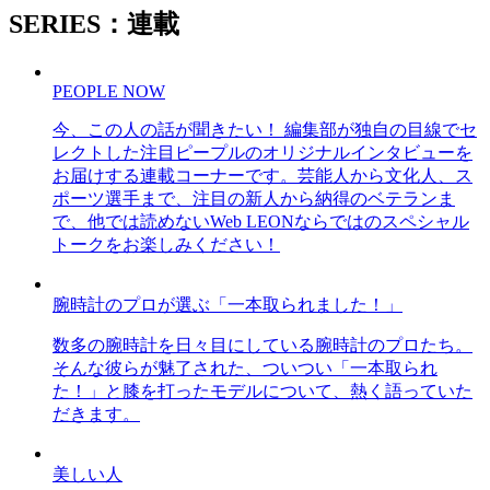
SERIES：連載
PEOPLE NOW
今、この人の話が聞きたい！ 編集部が独自の目線でセ
レクトした注目ピープルのオリジナルインタビューを
お届けする連載コーナーです。芸能人から文化人、ス
ポーツ選手まで、注目の新人から納得のベテランま
で、他では読めないWeb LEONならではのスペシャル
トークをお楽しみください！
腕時計のプロが選ぶ「一本取られました！」
数多の腕時計を日々目にしている腕時計のプロたち。
そんな彼らが魅了された、ついつい「一本取られ
た！」と膝を打ったモデルについて、熱く語っていた
だきます。
美しい人