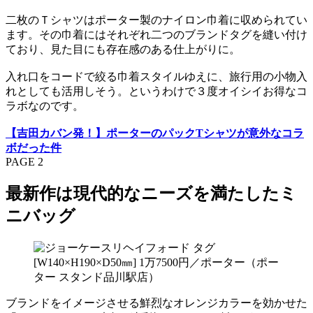
二枚のＴシャツはポーター製のナイロン巾着に収められてい
ます。その巾着にはそれぞれ二つのブランドタグを縫い付け
ており、見た目にも存在感のある仕上がりに。
入れ口をコードで絞る巾着スタイルゆえに、旅行用の小物入
れとしても活用しそう。というわけで３度オイシイお得なコ
ラボなのです。
【吉田カバン発！】ポーターのパックTシャツが意外なコラ
ボだった件
PAGE 2
最新作は現代的なニーズを満たしたミ
ニバッグ
[W140×H190×D50㎜] 1万7500円／ポーター（ポー
ター スタンド品川駅店）
ブランドをイメージさせる鮮烈なオレンジカラーを効かせた