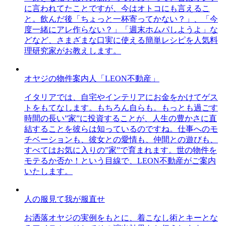
に言われてたことですが、今はオトコにも言えるこ
と。飲んだ後「ちょっと一杯寄ってかない？」、「今
度一緒にアレ作らない？」「週末ホムパしようよ」な
どなど、さまざまな口実に使える簡単レシピを人気料
理研究家がお教えします。
オヤジの物件案内人「LEON不動産」
イタリアでは、自宅やインテリアにお金をかけてゲス
トをもてなします。もちろん自らも。もっとも過ごす
時間の長い”家”に投資することが、人生の豊かさに直
結することを彼らは知っているのですね。仕事へのモ
チベーションも、彼女との愛情も、仲間との遊びも、
すべてはお気に入りの”家”で育まれます。世の物件を
モテるか否か！という目線で、LEON不動産がご案内
いたします。
人の服見て我が服直せ
お洒落オヤジの実例をもとに、着こなし術とキーとな