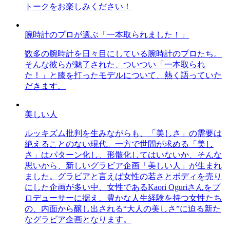
トークをお楽しみください！
腕時計のプロが選ぶ「一本取られました！」
数多の腕時計を日々目にしている腕時計のプロたち。
そんな彼らが魅了された、ついつい「一本取られ
た！」と膝を打ったモデルについて、熱く語っていた
だきます。
美しい人
ルッキズム批判を生みながらも、「美しさ」の需要は
絶えることのない現代。一方で世間が求める「美し
さ」はパターン化し、形骸化してはいないか、そんな
思いから、新しいグラビア企画「美しい人」が生まれ
ました。グラビアと言えば女性の若さとボディを売り
にした企画が多い中、女性であるKaori Oguriさんをプ
ロデューサーに据え、豊かな人生経験を持つ女性たち
の、内面から醸し出される“大人の美しさ”に迫る新た
なグラビア企画となります。