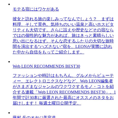
モテる宿にはワケがある
彼女と訪れる旅の楽しみってなんでしょう？ まずは
料理、そして景色。気持ちのいい温泉と高いホスピタ
リティも大切です。さらに設えや歴史などその宿なら
ではの個性的な魅力があれば、旅はきっと素晴らしい
思い出になるはず。そんな恋するふたりの大切な旅時
間を演出する“ハズさない”宿を、LEONが実際に訪れ
た中から自信をもってご紹介します。
Web LEON RECOMMENDS BEST30
ファッションや時計はもちろん、グルメからビューテ
ィー、エレクトロニクスなどなど、Web LEON編集者
がさまざまなジャンルのワクワクするモノ・コトを紹
介する連載「Web LEON RECOMMENDS BEST30」。1
年間で計30本に厳選された最高にオススメのネタをお
届けします！ 毎週土曜日公開予定。
藤村 岳のオヤジ美容道