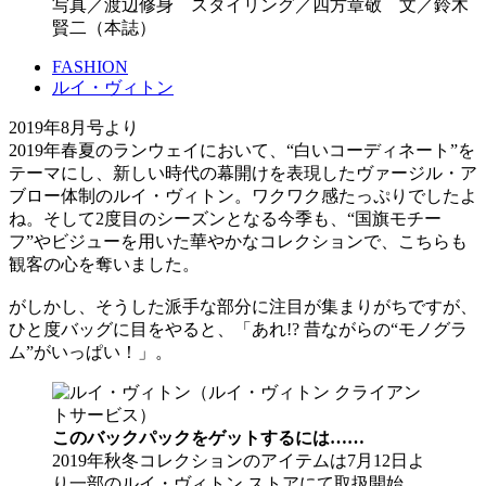
写真／渡辺修身 スタイリング／四方章敬 文／鈴木
賢二（本誌）
FASHION
ルイ・ヴィトン
2019年8月号より
2019年春夏のランウェイにおいて、“白いコーディネート”を
テーマにし、新しい時代の幕開けを表現したヴァージル・ア
ブロー体制のルイ・ヴィトン。ワクワク感たっぷりでしたよ
ね。そして2度目のシーズンとなる今季も、“国旗モチー
フ”やビジューを用いた華やかなコレクションで、こちらも
観客の心を奪いました。
がしかし、そうした派手な部分に注目が集まりがちですが、
ひと度バッグに目をやると、「あれ!? 昔ながらの“モノグラ
ム”がいっぱい！」。
このバックパックをゲットするには……
2019年秋冬コレクションのアイテムは7月12日よ
り一部のルイ・ヴィトン ストアにて取扱開始、