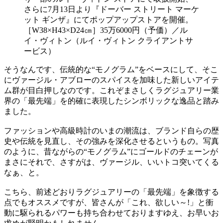
さらに7月13日より『ドーバー ストリート マーケ
ット ギンザ』にてポップアップストアを開催。
［W38×H43×D24㎝］35万6000円（予価）／ル
イ・ヴィトン（ルイ・ヴィトン クライアントサ
ービス）
そうなんです、伝統的な“モノグラム”をベースにして、そこ
にヴァージル・アブローのスパイスを加味した新しいアイテ
ム群が目白押しなのです。これぞまさしくラグジュアリー業
界の「最先端」を的確に表現したシンボリックな逸品と踏み
ました。
ファッションや高級時計のいまの潮流は、ブランド自らの歴
史や伝統を見直し、その強みを深化させるというもの。写真
のように、昔ながらの“モノグラム”にゴールドのチェーンが
まさにそれで、さすがは、ヴァージル、いいトコ突いてくる
なぁ、と。
こちら、前述どおりラグジュアリーの「最先端」を象徴する
点でもオススメですが、皆さんが「これ、欲しい～!」と衝
動に駆られるパワーも持ち合わせておりますゆえ、お早いお