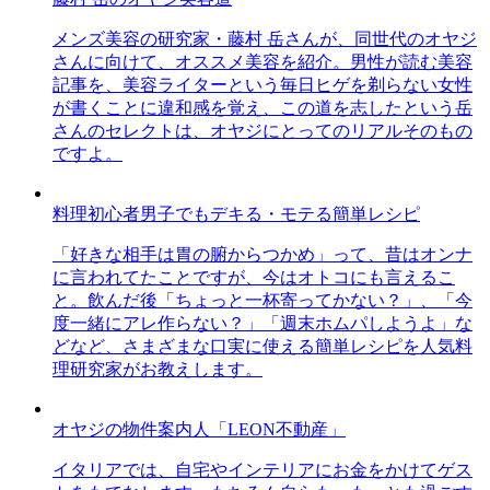
メンズ美容の研究家・藤村 岳さんが、同世代のオヤジ
さんに向けて、オススメ美容を紹介。男性が読む美容
記事を、美容ライターという毎日ヒゲを剃らない女性
が書くことに違和感を覚え、この道を志したという岳
さんのセレクトは、オヤジにとってのリアルそのもの
ですよ。
料理初心者男子でもデキる・モテる簡単レシピ
「好きな相手は胃の腑からつかめ」って、昔はオンナ
に言われてたことですが、今はオトコにも言えるこ
と。飲んだ後「ちょっと一杯寄ってかない？」、「今
度一緒にアレ作らない？」「週末ホムパしようよ」な
どなど、さまざまな口実に使える簡単レシピを人気料
理研究家がお教えします。
オヤジの物件案内人「LEON不動産」
イタリアでは、自宅やインテリアにお金をかけてゲス