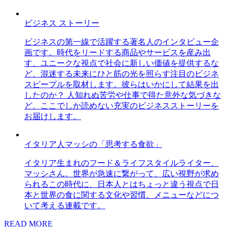
ビジネス ストーリー
ビジネスの第一線で活躍する著名人のインタビュー企
画です。時代をリードする商品やサービスを産み出
す、ユニークな視点で社会に新しい価値を提供するな
ど、混迷する未来にひと筋の光を照らす注目のビジネ
スピープルを取材します。彼らはいかにして結果を出
したのか？ 人知れぬ苦労や仕事で得た意外な気づきな
ど、ここでしか読めない充実のビジネスストーリーを
お届けします。
イタリア人マッシの「思考する食欲」
イタリア生まれのフード＆ライフスタイルライター、
マッシさん。世界が急速に繋がって、広い視野が求め
られるこの時代に、日本人とはちょっと違う視点で日
本と世界の食に関する文化や習慣、メニューなどにつ
いて考える連載です。
READ MORE