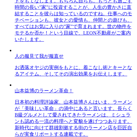
トをもてなします。もちろん自らも。もっとも過ごす
時間の長い”家”に投資することが、人生の豊かさに直
結することを彼らは知っているのですね。仕事へのモ
チベーションも、彼女との愛情も、仲間との遊びも、
すべてはお気に入りの”家”で育まれます。世の物件を
モテるか否か！という目線で、LEON不動産がご案内
いたします。
人の服見て我が服直せ
お洒落オヤジの実例をもとに、着こなし術とキーとな
るアイテム、そしてその演出効果をお伝えします。
山本益博のラーメン革命！
日本初の料理評論家、山本益博さんはいま、ラーメン
が「美味しい革命」の渦中にあると言います。長らく
B級グルメとして愛されてきたラーメンは、ミシュラ
ンも認める一流の料理へと変貌を遂げつつあります。
新時代に向けて群雄割拠する街のラーメン店を巨匠自
らが実食リポートする連載です。