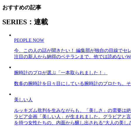
おすすめの記事
SERIES：連載
PEOPLE NOW
今、この人の話が聞きたい！ 編集部が独自の目線でセ
注目の新人から納得のベテランまで、他では読めないWe
腕時計のプロが選ぶ「一本取られました！」
数多の腕時計を日々目にしている腕時計のプロたち。そ
美しい人
ルッキズム批判を生みながらも、「美しさ」の需要は絶
ラビア企画「美しい人」が生まれました。グラビアと言え
を持つ女性たちの、内面から醸し出される“大人の美し