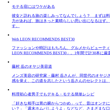
モテる宿にはワケがある
彼女と訪れる旅の楽しみってなんでしょう？ まずは料
力があれば、旅はきっと素晴らしい思い出になるはず。
す。
Web LEON RECOMMENDS BEST30
ファッションや時計はもちろん、グルメからビューティー
LEON RECOMMENDS BEST30」。1年間で計
藤村 岳のオヤジ美容道
メンズ美容の研究家・藤村 岳さんが、同世代のオヤジ
感を覚え、この道を志したという岳さんのセレクトは、
料理初心者男子でもデキる・モテる簡単レシピ
「好きな相手は胃の腑からつかめ」って、昔はオンナに
い？」「週末ホムパしようよ」などなど、さまざまな口