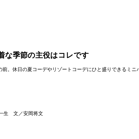
着な季節の主役はコレです
の前。休日の夏コーデやリゾートコーデにひと盛りできるミニ
稲田一生 文／安岡将文