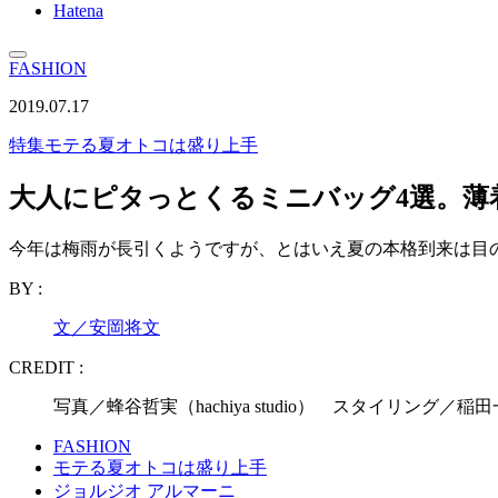
Hatena
FASHION
2019.07.17
特集
モテる夏オトコは盛り上手
大人にピタっとくるミニバッグ4選。薄
今年は梅雨が長引くようですが、とはいえ夏の本格到来は目
BY :
文／安岡将文
CREDIT :
写真／蜂谷哲実（hachiya studio） スタイリング／
FASHION
モテる夏オトコは盛り上手
ジョルジオ アルマーニ