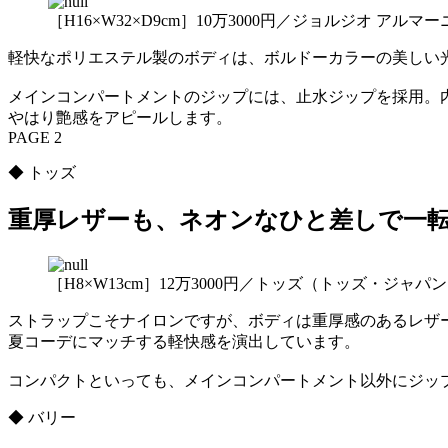
［H16×W32×D9cm］10万3000円／ジョルジオ ア
軽快なポリエステル製のボディは、ボルドーカラーの美しい
メインコンパートメントのジップには、止水ジップを採用。
やはり艶感をアピールします。
PAGE 2
◆ トッズ
重厚レザーも、ネオンなひと差しで一
［H8×W13cm］12万3000円／トッズ（トッズ・ジャパ
ストラップこそナイロンですが、ボディは重厚感のあるレザ
夏コーデにマッチする軽快感を演出しています。
コンパクトといっても、メインコンパートメント以外にジッ
◆ バリー