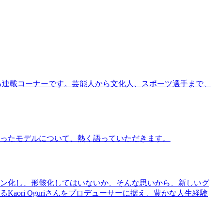
る連載コーナーです。芸能人から文化人、スポーツ選手まで、
ったモデルについて、熱く語っていただきます。
ン化し、形骸化してはいないか、そんな思いから、新しいグ
ri Oguriさんをプロデューサーに据え、豊かな人生経験