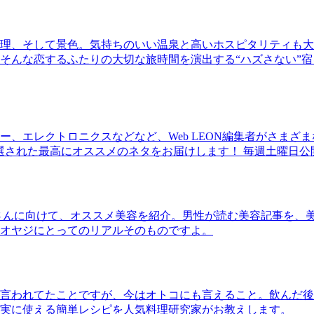
理、そして景色。気持ちのいい温泉と高いホスピタリティも大
そんな恋するふたりの大切な旅時間を演出する“ハズさない”宿
、エレクトロニクスなどなど、Web LEON編集者がさまざ
30本に厳選された最高にオススメのネタをお届けします！ 毎週土曜日
さんに向けて、オススメ美容を紹介。男性が読む美容記事を、
オヤジにとってのリアルそのものですよ。
言われてたことですが、今はオトコにも言えること。飲んだ後
実に使える簡単レシピを人気料理研究家がお教えします。