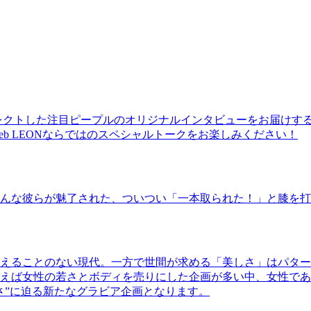
レクトした注目ピープルのオリジナルインタビューをお届けす
b LEONならではのスペシャルトークをお楽しみください！
んな彼らが魅了された、ついつい「一本取られた！」と膝を打
えることのない現代。一方で世間が求める「美しさ」はパター
ば女性の若さとボディを売りにした企画が多い中、女性であるKao
さ”に迫る新たなグラビア企画となります。