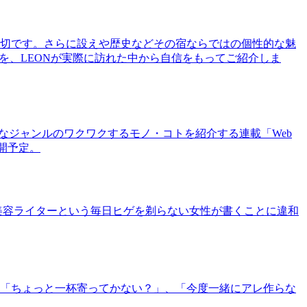
切です。さらに設えや歴史などその宿ならではの個性的な魅
を、LEONが実際に訪れた中から自信をもってご紹介しま
まなジャンルのワクワクするモノ・コトを紹介する連載「Web
公開予定。
美容ライターという毎日ヒゲを剃らない女性が書くことに違和
「ちょっと一杯寄ってかない？」、「今度一緒にアレ作らな