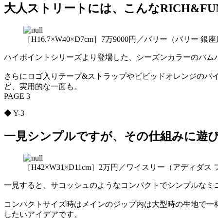
大人ストリートには、こんなRICH&FU
［H16.7×W40×D7cm］7万9000円／バリー（バリー 銀
ハイポイントシリーズより登場した、シーズンカラーのバム
さらにロゴ入りテープ&ストラップやビビッドオレンジのパ
ど、実用的な一面も。
PAGE 3
◆ Y-3
一見シンプルですが、その仕組みに遊
［H42×W31×D11cm］2万円／ワイスリー（アディダ
一見すると、サコッシュのようなコンパクトでシンプルなミ
コンパクトサイズ時はメインのジップ内は大型時の生地で一
したいアイデアです。