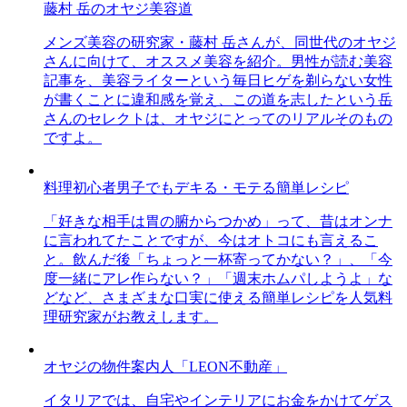
藤村 岳のオヤジ美容道
メンズ美容の研究家・藤村 岳さんが、同世代のオヤジ
さんに向けて、オススメ美容を紹介。男性が読む美容
記事を、美容ライターという毎日ヒゲを剃らない女性
が書くことに違和感を覚え、この道を志したという岳
さんのセレクトは、オヤジにとってのリアルそのもの
ですよ。
料理初心者男子でもデキる・モテる簡単レシピ
「好きな相手は胃の腑からつかめ」って、昔はオンナ
に言われてたことですが、今はオトコにも言えるこ
と。飲んだ後「ちょっと一杯寄ってかない？」、「今
度一緒にアレ作らない？」「週末ホムパしようよ」な
どなど、さまざまな口実に使える簡単レシピを人気料
理研究家がお教えします。
オヤジの物件案内人「LEON不動産」
イタリアでは、自宅やインテリアにお金をかけてゲス