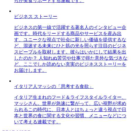
らが実食リポートする連載です。
ビジネス ストーリー
ビジネスの第一線で活躍する著名人のインタビュー企
画です。時代をリードする商品やサービスを産み出
す、ユニークな視点で社会に新しい価値を提供するな
ど、混迷する未来にひと筋の光を照らす注目のビジネ
スピープルを取材します。彼らはいかにして結果を出
したのか？ 人知れぬ苦労や仕事で得た意外な気づきな
ど、ここでしか読めない充実のビジネスストーリーを
お届けします。
イタリア人マッシの「思考する食欲」
イタリア生まれのフード＆ライフスタイルライター、
マッシさん。世界が急速に繋がって、広い視野が求め
られるこの時代に、日本人とはちょっと違う視点で日
本と世界の食に関する文化や習慣、メニューなどにつ
いて考える連載です。