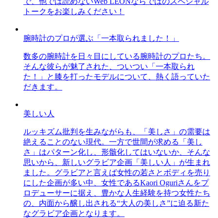
で、他では読めないWeb LEONならではのスペシャル
トークをお楽しみください！
腕時計のプロが選ぶ「一本取られました！」
数多の腕時計を日々目にしている腕時計のプロたち。
そんな彼らが魅了された、ついつい「一本取られ
た！」と膝を打ったモデルについて、熱く語っていた
だきます。
美しい人
ルッキズム批判を生みながらも、「美しさ」の需要は
絶えることのない現代。一方で世間が求める「美し
さ」はパターン化し、形骸化してはいないか、そんな
思いから、新しいグラビア企画「美しい人」が生まれ
ました。グラビアと言えば女性の若さとボディを売り
にした企画が多い中、女性であるKaori Oguriさんをプ
ロデューサーに据え、豊かな人生経験を持つ女性たち
の、内面から醸し出される“大人の美しさ”に迫る新た
なグラビア企画となります。