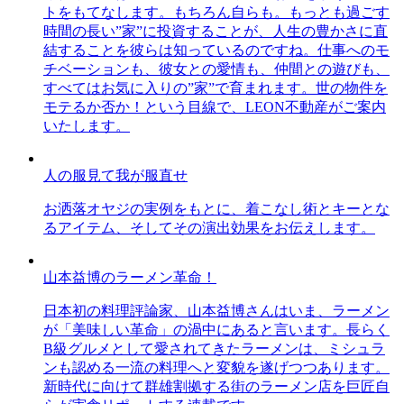
トをもてなします。もちろん自らも。もっとも過ごす
時間の長い”家”に投資することが、人生の豊かさに直
結することを彼らは知っているのですね。仕事へのモ
チベーションも、彼女との愛情も、仲間との遊びも、
すべてはお気に入りの”家”で育まれます。世の物件を
モテるか否か！という目線で、LEON不動産がご案内
いたします。
人の服見て我が服直せ
お洒落オヤジの実例をもとに、着こなし術とキーとな
るアイテム、そしてその演出効果をお伝えします。
山本益博のラーメン革命！
日本初の料理評論家、山本益博さんはいま、ラーメン
が「美味しい革命」の渦中にあると言います。長らく
B級グルメとして愛されてきたラーメンは、ミシュラ
ンも認める一流の料理へと変貌を遂げつつあります。
新時代に向けて群雄割拠する街のラーメン店を巨匠自