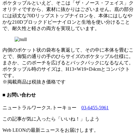
ポケタッブルといえど、そこは「ザ・ノース・フェイス」ク
オリティですから、素材に抜かりはございません。底の部分
には頑丈な70Dリップストップナイロンを、本体にはしなや
かな210Dブロックドビーナイロンと生地を使い分けること
で、耐久性と軽さの両方を実現しています。
内側のポケット状の袋布を裏返して、その中に本体を畳むこ
とで、御覧の通りの手のひらサイズのポケタッブル仕様に。
まさか、このポーチを広げるとバックパックになるなんて。
ポケタッブル時のサイズは、H13×W19×D4cmとコンパクト
です。
※掲載商品は税抜き価格です
■ お問い合わせ
ニュートラルワークス.トーキョー
03-6455-5961
この記事が気に入ったら「いいね！」しよう
Web LEONの最新ニュースをお届けします。