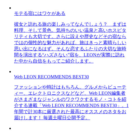
モテる宿にはワケがある
彼女と訪れる旅の楽しみってなんでしょう？ まずは
料理、そして景色。気持ちのいい温泉と高いホスピタ
リティも大切です。さらに設えや歴史などその宿なら
ではの個性的な魅力があれば、旅はきっと素晴らしい
思い出になるはず。そんな恋するふたりの大切な旅時
間を演出する“ハズさない”宿を、LEONが実際に訪れ
た中から自信をもってご紹介します。
Web LEON RECOMMENDS BEST30
ファッションや時計はもちろん、グルメからビューテ
ィー、エレクトロニクスなどなど、Web LEON編集者
がさまざまなジャンルのワクワクするモノ・コトを紹
介する連載「Web LEON RECOMMENDS BEST30」。1
年間で計30本に厳選された最高にオススメのネタをお
届けします！ 毎週土曜日公開予定。