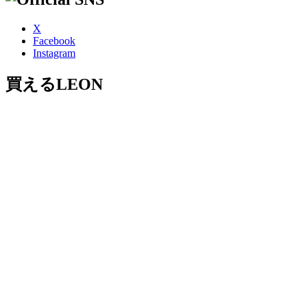
X
Facebook
Instagram
買えるLEON