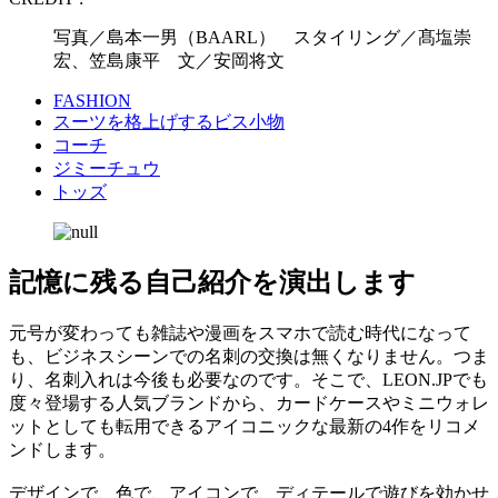
写真／島本一男（BAARL） スタイリング／髙塩崇
宏、笠島康平 文／安岡将文
FASHION
スーツを格上げするビス小物
コーチ
ジミーチュウ
トッズ
記憶に残る自己紹介を演出します
元号が変わっても雑誌や漫画をスマホで読む時代になって
も、ビジネスシーンでの名刺の交換は無くなりません。つま
り、名刺入れは今後も必要なのです。そこで、LEON.JPでも
度々登場する人気ブランドから、カードケースやミニウォレ
ットとしても転用できるアイコニックな最新の4作をリコメ
ンドします。
デザインで、色で、アイコンで、ディテールで遊びを効かせ