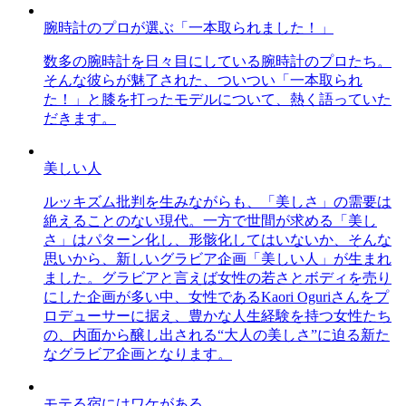
腕時計のプロが選ぶ「一本取られました！」
数多の腕時計を日々目にしている腕時計のプロたち。
そんな彼らが魅了された、ついつい「一本取られ
た！」と膝を打ったモデルについて、熱く語っていた
だきます。
美しい人
ルッキズム批判を生みながらも、「美しさ」の需要は
絶えることのない現代。一方で世間が求める「美し
さ」はパターン化し、形骸化してはいないか、そんな
思いから、新しいグラビア企画「美しい人」が生まれ
ました。グラビアと言えば女性の若さとボディを売り
にした企画が多い中、女性であるKaori Oguriさんをプ
ロデューサーに据え、豊かな人生経験を持つ女性たち
の、内面から醸し出される“大人の美しさ”に迫る新た
なグラビア企画となります。
モテる宿にはワケがある