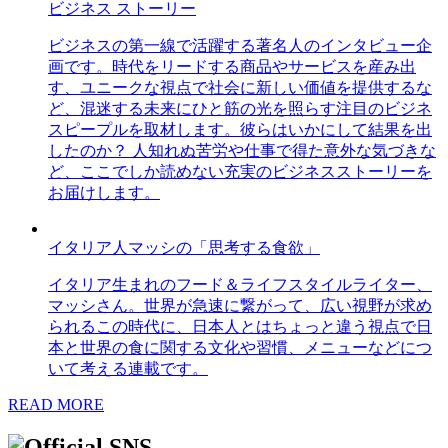
ビジネス ストーリー
ビジネスの第一線で活躍する著名人のインタビュー企
画です。時代をリードする商品やサービスを産み出
す、ユニークな視点で社会に新しい価値を提供するな
ど、混迷する未来にひと筋の光を照らす注目のビジネ
スピープルを取材します。彼らはいかにして結果を出
したのか？ 人知れぬ苦労や仕事で得た意外な気づきな
ど、ここでしか読めない充実のビジネスストーリーを
お届けします。
イタリア人マッシの「思考する食欲」
イタリア生まれのフード＆ライフスタイルライター、
マッシさん。世界が急速に繋がって、広い視野が求め
られるこの時代に、日本人とはちょっと違う視点で日
本と世界の食に関する文化や習慣、メニューなどにつ
いて考える連載です。
READ MORE