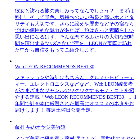
彼女と訪れる旅の楽しみってなんでしょう？ まずは
料理、そして景色。気持ちのいい温泉と高いホスピタ
リティも大切です。さらに設えや歴史などその宿なら
ではの個性的な魅力があれば、旅はきっと素晴らしい
思い出になるはず。そんな恋するふたりの大切な旅時
間を演出する“ハズさない”宿を、LEONが実際に訪れ
た中から自信をもってご紹介します。
Web LEON RECOMMENDS BEST30
ファッションや時計はもちろん、グルメからビューテ
ィー、エレクトロニクスなどなど、Web LEON編集者
がさまざまなジャンルのワクワクするモノ・コトを紹
介する連載「Web LEON RECOMMENDS BEST30」。1
年間で計30本に厳選された最高にオススメのネタをお
届けします！ 毎週土曜日公開予定。
藤村 岳のオヤジ美容道
メンズ美容の研究家・藤村 岳さんが、同世代のオヤジ