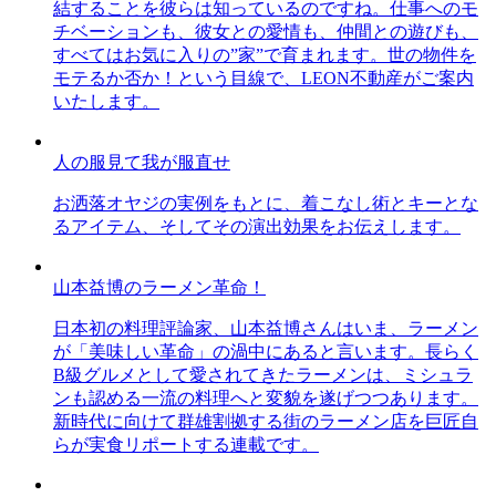
結することを彼らは知っているのですね。仕事へのモ
チベーションも、彼女との愛情も、仲間との遊びも、
すべてはお気に入りの”家”で育まれます。世の物件を
モテるか否か！という目線で、LEON不動産がご案内
いたします。
人の服見て我が服直せ
お洒落オヤジの実例をもとに、着こなし術とキーとな
るアイテム、そしてその演出効果をお伝えします。
山本益博のラーメン革命！
日本初の料理評論家、山本益博さんはいま、ラーメン
が「美味しい革命」の渦中にあると言います。長らく
B級グルメとして愛されてきたラーメンは、ミシュラ
ンも認める一流の料理へと変貌を遂げつつあります。
新時代に向けて群雄割拠する街のラーメン店を巨匠自
らが実食リポートする連載です。