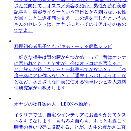
さんに向けて、オススメ美容を紹介。男性が読む美容
記事を、美容ライターという毎日ヒゲを剃らない女性
が書くことに違和感を覚え、この道を志したという岳
さんのセレクトは、オヤジにとってのリアルそのもの
ですよ。
料理初心者男子でもデキる・モテる簡単レシピ
「好きな相手は胃の腑からつかめ」って、昔はオンナ
に言われてたことですが、今はオトコにも言えるこ
と。飲んだ後「ちょっと一杯寄ってかない？」、「今
度一緒にアレ作らない？」「週末ホムパしようよ」な
どなど、さまざまな口実に使える簡単レシピを人気料
理研究家がお教えします。
オヤジの物件案内人「LEON不動産」
イタリアでは、自宅やインテリアにお金をかけてゲス
トをもてなします。もちろん自らも。もっとも過ごす
時間の長い”家”に投資することが、人生の豊かさに直