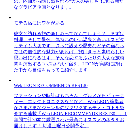
の、内面から醸し出される“大人の美しさ”に迫る新た
なグラビア企画となります。
モテる宿にはワケがある
彼女と訪れる旅の楽しみってなんでしょう？ まずは
料理、そして景色。気持ちのいい温泉と高いホスピタ
リティも大切です。さらに設えや歴史などその宿なら
ではの個性的な魅力があれば、旅はきっと素晴らしい
思い出になるはず。そんな恋するふたりの大切な旅時
間を演出する“ハズさない”宿を、LEONが実際に訪れ
た中から自信をもってご紹介します。
Web LEON RECOMMENDS BEST30
ファッションや時計はもちろん、グルメからビューテ
ィー、エレクトロニクスなどなど、Web LEON編集者
がさまざまなジャンルのワクワクするモノ・コトを紹
介する連載「Web LEON RECOMMENDS BEST30」。1
年間で計30本に厳選された最高にオススメのネタをお
届けします！ 毎週土曜日公開予定。