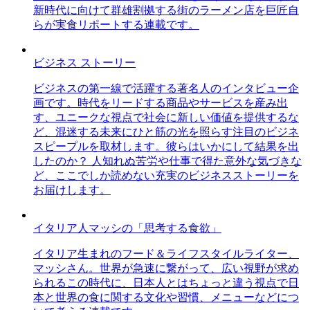
新時代に向けて群雄割拠する街のラーメン店を巨匠自
らが実食リポートする連載です。
ビジネス ストーリー
ビジネスの第一線で活躍する著名人のインタビュー企
画です。時代をリードする商品やサービスを産み出
す、ユニークな視点で社会に新しい価値を提供するな
ど、混迷する未来にひと筋の光を照らす注目のビジネ
スピープルを取材します。彼らはいかにして結果を出
したのか？ 人知れぬ苦労や仕事で得た意外な気づきな
ど、ここでしか読めない充実のビジネスストーリーを
お届けします。
イタリア人マッシの「思考する食欲」
イタリア生まれのフード＆ライフスタイルライター、
マッシさん。世界が急速に繋がって、広い視野が求め
られるこの時代に、日本人とはちょっと違う視点で日
本と世界の食に関する文化や習慣、メニューなどにつ