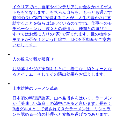
イタリアでは、自宅やインテリアにお金をかけてゲス
トをもてなします。もちろん自らも。もっとも過ごす
時間の長い”家”に投資することが、人生の豊かさに直
結することを彼らは知っているのですね。仕事へのモ
チベーションも、彼女との愛情も、仲間との遊びも、
すべてはお気に入りの”家”で育まれます。世の物件を
モテるか否か！という目線で、LEON不動産がご案内
いたします。
人の服見て我が服直せ
お洒落オヤジの実例をもとに、着こなし術とキーとな
るアイテム、そしてその演出効果をお伝えします。
山本益博のラーメン革命！
日本初の料理評論家、山本益博さんはいま、ラーメン
が「美味しい革命」の渦中にあると言います。長らく
B級グルメとして愛されてきたラーメンは、ミシュラ
ンも認める一流の料理へと変貌を遂げつつあります。