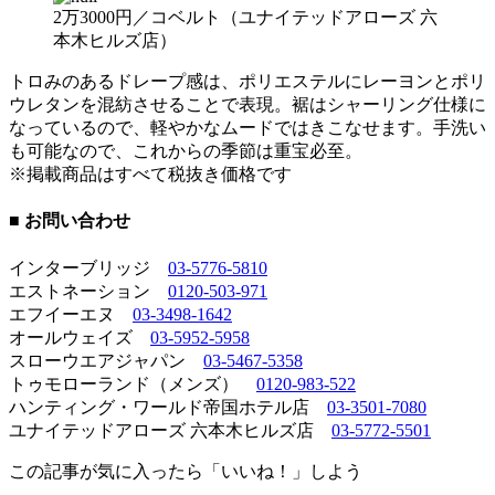
2万3000円／コベルト（ユナイテッドアローズ 六
本木ヒルズ店）
トロみのあるドレープ感は、ポリエステルにレーヨンとポリ
ウレタンを混紡させることで表現。裾はシャーリング仕様に
なっているので、軽やかなムードではきこなせます。手洗い
も可能なので、これからの季節は重宝必至。
※掲載商品はすべて税抜き価格です
■ お問い合わせ
インターブリッジ
03-5776-5810
エストネーション
0120-503-971
エフイーエヌ
03-3498-1642
オールウェイズ
03-5952-5958
スローウエアジャパン
03-5467-5358
トゥモローランド（メンズ）
0120-983-522
ハンティング・ワールド帝国ホテル店
03-3501-7080
ユナイテッドアローズ 六本木ヒルズ店
03-5772-5501
この記事が気に入ったら「いいね！」しよう