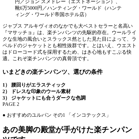
円／ジョン スメドレー（エストネーション）、
靴6万5000円／ハンティング・ワールド（ハンテ
ィング・ワールド帝国ホテル店）
ジャブス アルキヴィオのなかでも大ベストセラーと名高い
『マサッチョ』は、楽チンパンツの先駆的存在。ウールライ
クな生地の風合いとスラックス然とした見た目によって、ラ
ペルドのジャケットとも相性抜群です。とはいえ、ウエスト
はドローコード式を採用するため、はき心地もすこぶる快
適。これぞ楽チンパンツの真骨頂です。
いまどきの楽チンパンツ、選びの条件
1） 腰回りがエラスティック
2） ドレスな印象のウール素材
3） ジャケットにも合うダークな色調
PAGE 2
● おすすめのユルパン その1 「インコテックス」
あの美脚の殿堂が手がけた楽チンパン