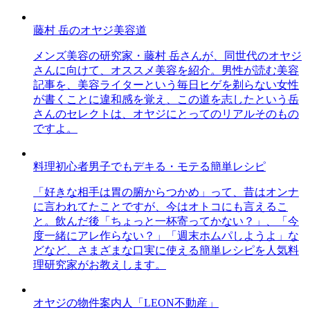
藤村 岳のオヤジ美容道
メンズ美容の研究家・藤村 岳さんが、同世代のオヤジ
さんに向けて、オススメ美容を紹介。男性が読む美容
記事を、美容ライターという毎日ヒゲを剃らない女性
が書くことに違和感を覚え、この道を志したという岳
さんのセレクトは、オヤジにとってのリアルそのもの
ですよ。
料理初心者男子でもデキる・モテる簡単レシピ
「好きな相手は胃の腑からつかめ」って、昔はオンナ
に言われてたことですが、今はオトコにも言えるこ
と。飲んだ後「ちょっと一杯寄ってかない？」、「今
度一緒にアレ作らない？」「週末ホムパしようよ」な
どなど、さまざまな口実に使える簡単レシピを人気料
理研究家がお教えします。
オヤジの物件案内人「LEON不動産」