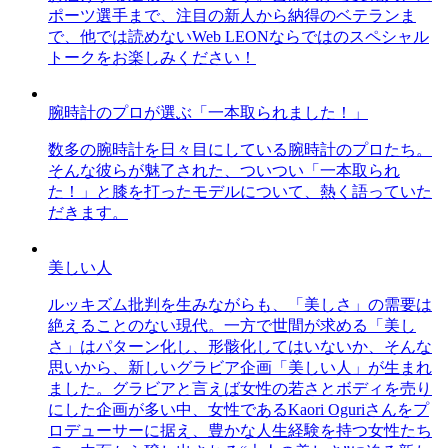
ポーツ選手まで、注目の新人から納得のベテランま
で、他では読めないWeb LEONならではのスペシャル
トークをお楽しみください！
腕時計のプロが選ぶ「一本取られました！」
数多の腕時計を日々目にしている腕時計のプロたち。
そんな彼らが魅了された、ついつい「一本取られ
た！」と膝を打ったモデルについて、熱く語っていた
だきます。
美しい人
ルッキズム批判を生みながらも、「美しさ」の需要は
絶えることのない現代。一方で世間が求める「美し
さ」はパターン化し、形骸化してはいないか、そんな
思いから、新しいグラビア企画「美しい人」が生まれ
ました。グラビアと言えば女性の若さとボディを売り
にした企画が多い中、女性であるKaori Oguriさんをプ
ロデューサーに据え、豊かな人生経験を持つ女性たち