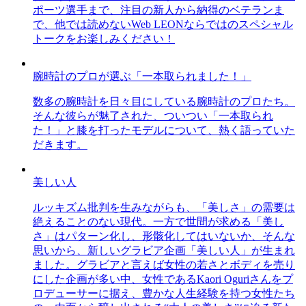
ポーツ選手まで、注目の新人から納得のベテランま
で、他では読めないWeb LEONならではのスペシャル
トークをお楽しみください！
腕時計のプロが選ぶ「一本取られました！」
数多の腕時計を日々目にしている腕時計のプロたち。
そんな彼らが魅了された、ついつい「一本取られ
た！」と膝を打ったモデルについて、熱く語っていた
だきます。
美しい人
ルッキズム批判を生みながらも、「美しさ」の需要は
絶えることのない現代。一方で世間が求める「美し
さ」はパターン化し、形骸化してはいないか、そんな
思いから、新しいグラビア企画「美しい人」が生まれ
ました。グラビアと言えば女性の若さとボディを売り
にした企画が多い中、女性であるKaori Oguriさんをプ
ロデューサーに据え、豊かな人生経験を持つ女性たち