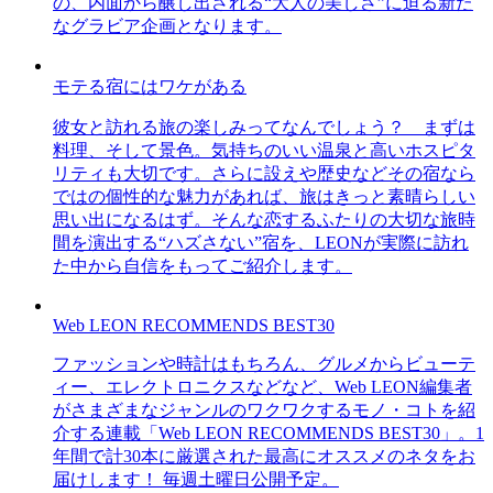
の、内面から醸し出される“大人の美しさ”に迫る新た
なグラビア企画となります。
モテる宿にはワケがある
彼女と訪れる旅の楽しみってなんでしょう？ まずは
料理、そして景色。気持ちのいい温泉と高いホスピタ
リティも大切です。さらに設えや歴史などその宿なら
ではの個性的な魅力があれば、旅はきっと素晴らしい
思い出になるはず。そんな恋するふたりの大切な旅時
間を演出する“ハズさない”宿を、LEONが実際に訪れ
た中から自信をもってご紹介します。
Web LEON RECOMMENDS BEST30
ファッションや時計はもちろん、グルメからビューテ
ィー、エレクトロニクスなどなど、Web LEON編集者
がさまざまなジャンルのワクワクするモノ・コトを紹
介する連載「Web LEON RECOMMENDS BEST30」。1
年間で計30本に厳選された最高にオススメのネタをお
届けします！ 毎週土曜日公開予定。