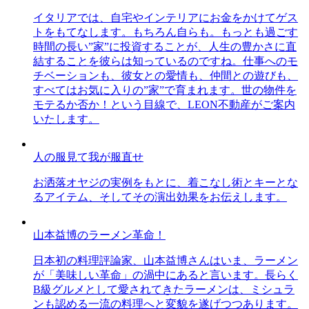
イタリアでは、自宅やインテリアにお金をかけてゲス
トをもてなします。もちろん自らも。もっとも過ごす
時間の長い”家”に投資することが、人生の豊かさに直
結することを彼らは知っているのですね。仕事へのモ
チベーションも、彼女との愛情も、仲間との遊びも、
すべてはお気に入りの”家”で育まれます。世の物件を
モテるか否か！という目線で、LEON不動産がご案内
いたします。
人の服見て我が服直せ
お洒落オヤジの実例をもとに、着こなし術とキーとな
るアイテム、そしてその演出効果をお伝えします。
山本益博のラーメン革命！
日本初の料理評論家、山本益博さんはいま、ラーメン
が「美味しい革命」の渦中にあると言います。長らく
B級グルメとして愛されてきたラーメンは、ミシュラ
ンも認める一流の料理へと変貌を遂げつつあります。