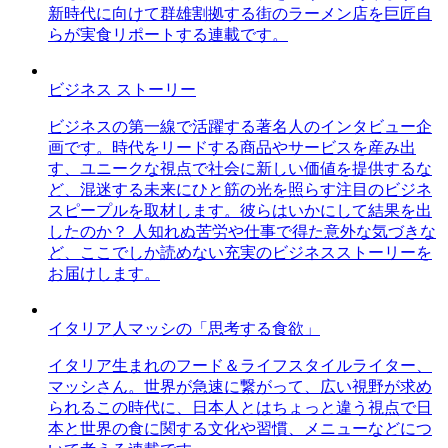
新時代に向けて群雄割拠する街のラーメン店を巨匠自
らが実食リポートする連載です。
ビジネス ストーリー
ビジネスの第一線で活躍する著名人のインタビュー企
画です。時代をリードする商品やサービスを産み出
す、ユニークな視点で社会に新しい価値を提供するな
ど、混迷する未来にひと筋の光を照らす注目のビジネ
スピープルを取材します。彼らはいかにして結果を出
したのか？ 人知れぬ苦労や仕事で得た意外な気づきな
ど、ここでしか読めない充実のビジネスストーリーを
お届けします。
イタリア人マッシの「思考する食欲」
イタリア生まれのフード＆ライフスタイルライター、
マッシさん。世界が急速に繋がって、広い視野が求め
られるこの時代に、日本人とはちょっと違う視点で日
本と世界の食に関する文化や習慣、メニューなどにつ