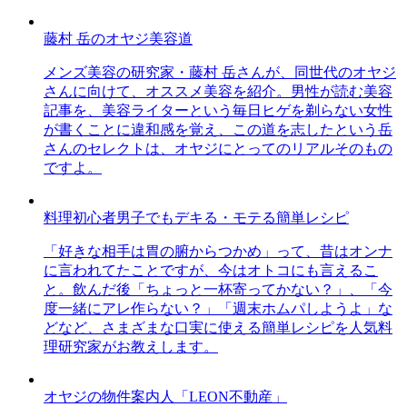
藤村 岳のオヤジ美容道
メンズ美容の研究家・藤村 岳さんが、同世代のオヤジ
さんに向けて、オススメ美容を紹介。男性が読む美容
記事を、美容ライターという毎日ヒゲを剃らない女性
が書くことに違和感を覚え、この道を志したという岳
さんのセレクトは、オヤジにとってのリアルそのもの
ですよ。
料理初心者男子でもデキる・モテる簡単レシピ
「好きな相手は胃の腑からつかめ」って、昔はオンナ
に言われてたことですが、今はオトコにも言えるこ
と。飲んだ後「ちょっと一杯寄ってかない？」、「今
度一緒にアレ作らない？」「週末ホムパしようよ」な
どなど、さまざまな口実に使える簡単レシピを人気料
理研究家がお教えします。
オヤジの物件案内人「LEON不動産」