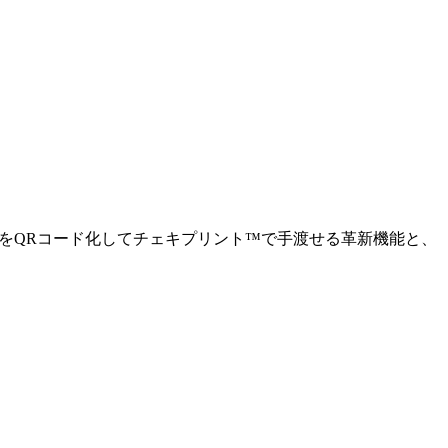
15秒動画をQRコード化してチェキプリント™で手渡せる革新機能と、