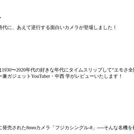
ム
時代に、あえて逆行する面白いカメラが登場しました！
1930〜2020年代の好きな年代にタイムスリップして“エモ
ガジェットYouTuber・中西 学がレビューいたします！
に発売された8mmカメラ「フジカシングル-8」──そんな名機