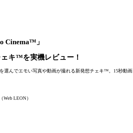
o Cinema™」
チェキ™を実機レビュー！
ema™」は、時代を選んでエモい写真や動画が撮れる新発想チェキ™。
eb LEON）