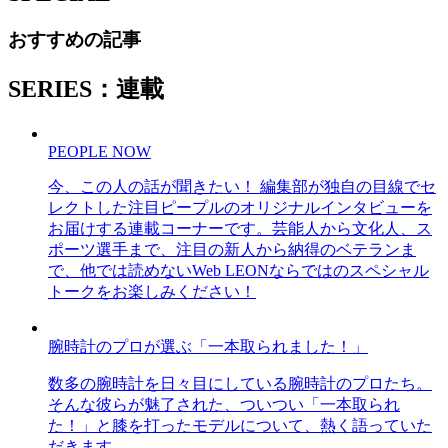
おすすめの記事
SERIES：連載
PEOPLE NOW
今、この人の話が聞きたい！ 編集部が独自の目線でセ
レクトした注目ピープルのオリジナルインタビューを
お届けする連載コーナーです。芸能人から文化人、ス
ポーツ選手まで、注目の新人から納得のベテランま
で、他では読めないWeb LEONならではのスペシャル
トークをお楽しみください！
腕時計のプロが選ぶ「一本取られました！」
数多の腕時計を日々目にしている腕時計のプロたち。
そんな彼らが魅了された、ついつい「一本取られ
た！」と膝を打ったモデルについて、熱く語っていた
だきます。