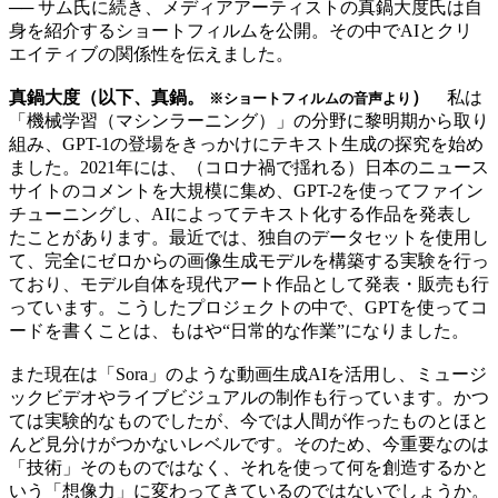
── サム氏に続き、メディアアーティストの真鍋大度氏は自
身を紹介するショートフィルムを公開。その中でAIとクリ
エイティブの関係性を伝えました。
真鍋大度（以下、真鍋。
）
私は
※ショートフィルムの音声より
「機械学習（マシンラーニング）」の分野に黎明期から取り
組み、GPT-1の登場をきっかけにテキスト生成の探究を始め
ました。2021年には、（コロナ禍で揺れる）日本のニュース
サイトのコメントを大規模に集め、GPT-2を使ってファイン
チューニングし、AIによってテキスト化する作品を発表し
たことがあります。最近では、独自のデータセットを使用し
て、完全にゼロからの画像生成モデルを構築する実験を行っ
ており、モデル自体を現代アート作品として発表・販売も行
っています。こうしたプロジェクトの中で、GPTを使ってコ
ードを書くことは、もはや“日常的な作業”になりました。
また現在は「Sora」のような動画生成AIを活用し、ミュージ
ックビデオやライブビジュアルの制作も行っています。かつ
ては実験的なものでしたが、今では人間が作ったものとほと
んど見分けがつかないレベルです。そのため、今重要なのは
「技術」そのものではなく、それを使って何を創造するかと
いう「想像力」に変わってきているのではないでしょうか。