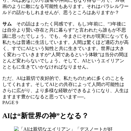
り、AIはあなたの守護者や仲間にもなり得る一方で、SF映
画のように敵になる可能性もあります。それはパラレルワー
ルドの話かもしれませんが、思うところはありますか？
サム
その話はまったく同感です。もし3年前に、“3年後に
は自分より賢い存在と共に暮らす”と言われたら誰もが不思
議に思ったでしょう。でも、今まさにそれが現実になっても
私たちは普通に生活しています。人間は驚くほど適応力が高
く、すでにAIという知性と共に生きています。世界は大き
く変わっていきますが“人間であるという体験”は当分の間ほ
とんど変わらないでしょう。そして、AIというエイリアン
とともに生きていかなければなりません。
ただ、AIは親切で友好的で、私たちのために多くのことを
してくれます。そしてAIとの共存によって人間の可能性は
さらに広がり、より多様な経験ができるようになり、人生は
ますます豊かになると思っています──。
PAGE 9
AIは“新世界の神”となる？