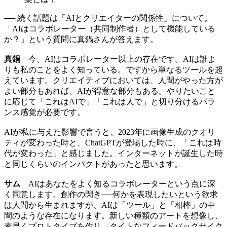
── 続く話題は「AIとクリエイターの関係性」について。
「AIはコラボレーター（共同制作者）として機能している
か？」という質問に真鍋さんが答えます。
真鍋
今、AIはコラボレーター以上の存在です。AIは誰よ
りも私のことをよく知っている。ですから単なるツールを超
えています。クリエイティブにおいては、人間がやった方が
よい部分もあれば、AIが得意な部分もある。やりたいこと
に応じて「これはAIで」「これは人で」と切り分けるバラ
ンス感覚が必要です。
AIが私に与えた影響で言うと、2023年に画像生成のクオリ
ティが変わった時と、ChatGPTが登場した時に、「これは時
代が変わった」と感じました。インターネットが誕生した時
と同じくらいのインパクトがあったと思います。
サム
AIはあなたをよく知るコラボレーターという点に深
く同意します。創作の閃き──何かを表現したいという欲求
は人間から生まれますが、AIは「ツール」と「相棒」の中
間のような存在になります。新しい種類のアートを想像し、
素早くプロトタイプを作り、タイトなフィードバックサイク