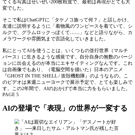
てくる写真はせいぜい200枚程度で、最初は再現がとても大
変でした。
そこで私はChatGPTに「タケノコ族って何？」と話しかけ、
友達に説明するように「着物風のワンピースを着ていて、シ
ルクで、グラムロックっぽくて……」などと語りながら、カ
メラワークや雰囲気まで言語化していきました。
私にとってAIを使うことは、いくつもの並行世界（マルチ
バース）に生きるような感覚です。自分自身の無数のバージ
ョンに出会えるのが本当にエキサイティングなんです。これ
は自画像でもあり、（電脳空間を描いた）日本のアニメ
『GHOST IN THE SHELL / 攻殻機動隊』のようなもの。こ
のビデオは来週ニューヨークで展示予定で、とても楽しみで
す。この2年間で、AIのおかげで本当に力をもらいました。
PAGE 5
AIの登場で「表現」の世界が一変する