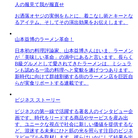
人の服見て我が服直せ
お洒落オヤジの実例をもとに、着こなし術とキーとな
るアイテム、そしてその演出効果をお伝えします。
山本益博のラーメン革命！
日本初の料理評論家、山本益博さんはいま、ラーメン
が「美味しい革命」の渦中にあると言います。長らく
B級グルメとして愛されてきたラーメンは、ミシュラ
ンも認める一流の料理へと変貌を遂げつつあります。
新時代に向けて群雄割拠する街のラーメン店を巨匠自
らが実食リポートする連載です。
ビジネス ストーリー
ビジネスの第一線で活躍する著名人のインタビュー企
画です。時代をリードする商品やサービスを産み出
す、ユニークな視点で社会に新しい価値を提供するな
ど、混迷する未来にひと筋の光を照らす注目のビジネ
スピープルを取材します。彼らはいかにして結果を出