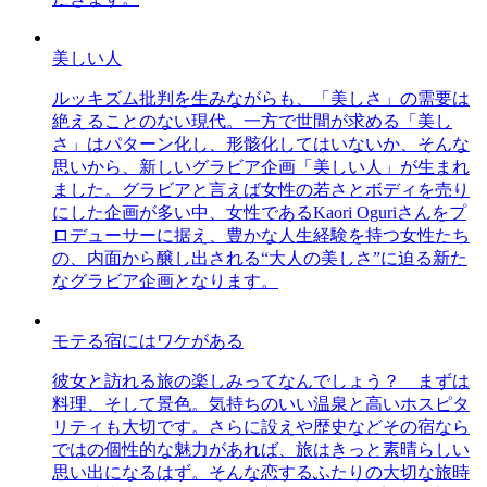
美しい人
ルッキズム批判を生みながらも、「美しさ」の需要は
絶えることのない現代。一方で世間が求める「美し
さ」はパターン化し、形骸化してはいないか、そんな
思いから、新しいグラビア企画「美しい人」が生まれ
ました。グラビアと言えば女性の若さとボディを売り
にした企画が多い中、女性であるKaori Oguriさんをプ
ロデューサーに据え、豊かな人生経験を持つ女性たち
の、内面から醸し出される“大人の美しさ”に迫る新た
なグラビア企画となります。
モテる宿にはワケがある
彼女と訪れる旅の楽しみってなんでしょう？ まずは
料理、そして景色。気持ちのいい温泉と高いホスピタ
リティも大切です。さらに設えや歴史などその宿なら
ではの個性的な魅力があれば、旅はきっと素晴らしい
思い出になるはず。そんな恋するふたりの大切な旅時