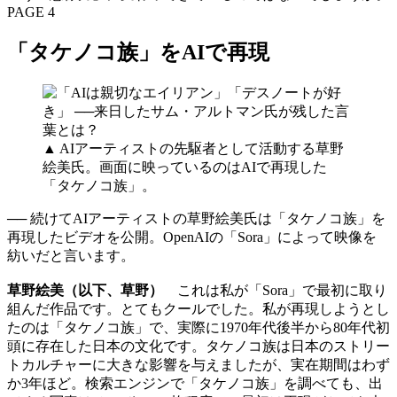
PAGE 4
「タケノコ族」をAIで再現
▲ AIアーティストの先駆者として活動する草野
絵美氏。画面に映っているのはAIで再現した
「タケノコ族」。
── 続けてAIアーティストの草野絵美氏は「タケノコ族」を
再現したビデオを公開。OpenAIの「Sora」によって映像を
紡いだと言います。
草野絵美（以下、草野）
これは私が「Sora」で最初に取り
組んだ作品です。とてもクールでした。私が再現しようとし
たのは「タケノコ族」で、実際に1970年代後半から80年代初
頭に存在した日本の文化です。タケノコ族は日本のストリー
トカルチャーに大きな影響を与えましたが、実在期間はわず
か3年ほど。検索エンジンで「タケノコ族」を調べても、出