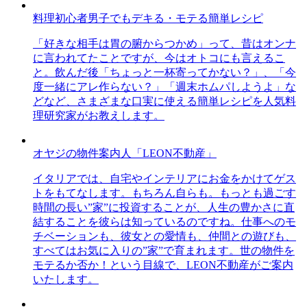
料理初心者男子でもデキる・モテる簡単レシピ
「好きな相手は胃の腑からつかめ」って、昔はオンナ
に言われてたことですが、今はオトコにも言えるこ
と。飲んだ後「ちょっと一杯寄ってかない？」、「今
度一緒にアレ作らない？」「週末ホムパしようよ」な
どなど、さまざまな口実に使える簡単レシピを人気料
理研究家がお教えします。
オヤジの物件案内人「LEON不動産」
イタリアでは、自宅やインテリアにお金をかけてゲス
トをもてなします。もちろん自らも。もっとも過ごす
時間の長い”家”に投資することが、人生の豊かさに直
結することを彼らは知っているのですね。仕事へのモ
チベーションも、彼女との愛情も、仲間との遊びも、
すべてはお気に入りの”家”で育まれます。世の物件を
モテるか否か！という目線で、LEON不動産がご案内
いたします。