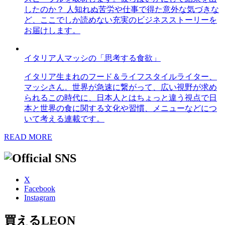
したのか？ 人知れぬ苦労や仕事で得た意外な気づきな
ど、ここでしか読めない充実のビジネスストーリーを
お届けします。
イタリア人マッシの「思考する食欲」
イタリア生まれのフード＆ライフスタイルライター、
マッシさん。世界が急速に繋がって、広い視野が求め
られるこの時代に、日本人とはちょっと違う視点で日
本と世界の食に関する文化や習慣、メニューなどにつ
いて考える連載です。
READ MORE
X
Facebook
Instagram
買えるLEON