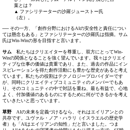
▲ ファシリテーターの沙羅ジューストー氏
（左）。
── その一方、「創作分野におけるAIの安全性と責任につい
ては懸念もある」とファシリテーターの沙羅氏は指摘。サム
氏はWin-Winの形を目指すと言います。
サム
私たちはクリエイターを尊重し、双方にとってWin-
Winの関係となることを強く望んでいます。我々はクリエイ
ティブな仕事の価値は貴重であり、また、過去の作品にイン
スピレーションを得た創作活動にも豊かな歴史があると考え
ています。私たちの役割はテクノロジープロバイダーです
が、同時にクリエイティブコミュニティのメンバーでもあ
り、そのコミュニティの中で対話を重ね、最も有益で、心地
よく、付加価値のあるものにするために何ができるかを考え
ていきたいと思っています。
草野
AIの未来を定義づけるなら、それはエイリアンとの
共存です。ユヴァル・ノア・ハラリ（イスラエルの歴史学
者）も「AIはエイリアンの知性」だと言いました。つま