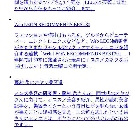
間を演出する“ハズさない”宿を、LEONが実際に訪れ
た中から自信をもってご紹介します。
Web LEON RECOMMENDS BEST30
ファッションや時計はもちろん、グルメからビューテ
ィー、エレクトロニクスなどなど、Web LEON編集者
がさまざまなジャンルのワクワクするモノ・コトを紹
介する連載「Web LEON RECOMMENDS BEST30」。1
年間で計30本に厳選された最高にオススメのネタをお
届けします！ 毎週土曜日公開予定。
藤村 岳のオヤジ美容道
メンズ美容の研究家・藤村 岳さんが、同世代のオヤジ
さんに向けて、オススメ美容を紹介。男性が読む美容
記事を、美容ライターという毎日ヒゲを剃らない女性
が書くことに違和感を覚え、この道を志したという岳
さんのセレクトは、オヤジにとってのリアルそのもの
ですよ。