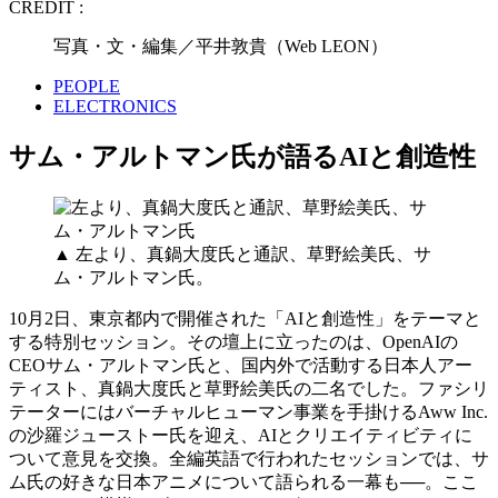
CREDIT :
写真・文・編集／平井敦貴（Web LEON）
PEOPLE
ELECTRONICS
サム・アルトマン氏が語るAIと創造性
▲ 左より、真鍋大度氏と通訳、草野絵美氏、サ
ム・アルトマン氏。
10月2日、東京都内で開催された「AIと創造性」をテーマと
する特別セッション。その壇上に立ったのは、OpenAIの
CEOサム・アルトマン氏と、国内外で活動する日本人アー
ティスト、真鍋大度氏と草野絵美氏の二名でした。ファシリ
テーターにはバーチャルヒューマン事業を手掛けるAww Inc.
の沙羅ジューストー氏を迎え、AIとクリエイティビティに
ついて意見を交換。全編英語で行われたセッションでは、サ
ム氏の好きな日本アニメについて語られる一幕も──。ここ