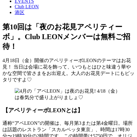
EVENTS
Club LEON
港区
第10回は「夜のお花見アペリティー
ボ」。Club LEONメンバーは無料ご招
待！
4月18日（金）開催のアペリティーボLEONのテーマはお花
見！ 当日は会場に花を飾って、いつもとはひと味違う華や
かな空間で皆さまをお出迎え。大人のお花見デートにもピッ
タリですよ♡
【アペリティーボLEONとは】
通称“アペLEON”の開催は、毎月第3または第4金曜日。場所
は話題のレストラン「スカルペッタ東京」、時間は17時30
分〜19時30分の2時間です。この時間帯は5750円で、オリジ