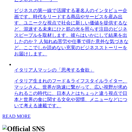
ビジネスの第一線で活躍する著名人のインタビュー企
画です。時代をリードする商品やサービスを産み出
す、ユニークな視点で社会に新しい価値を提供するな
ど、混迷する未来にひと筋の光を照らす注目のビジネ
スピープルを取材します。彼らはいかにして結果を出
したのか？ 人知れぬ苦労や仕事で得た意外な気づきな
ど、ここでしか読めない充実のビジネスストーリーを
お届けします。
イタリア人マッシの「思考する食欲」
イタリア生まれのフード＆ライフスタイルライター、
マッシさん。世界が急速に繋がって、広い視野が求め
られるこの時代に、日本人とはちょっと違う視点で日
本と世界の食に関する文化や習慣、メニューなどにつ
いて考える連載です。
READ MORE