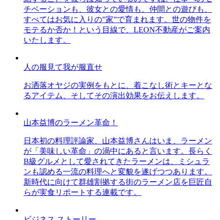
チベーションも、彼女との愛情も、仲間との遊びも、
すべてはお気に入りの”家”で育まれます。世の物件を
モテるか否か！という目線で、LEON不動産がご案内
いたします。
人の服見て我が服直せ
お洒落オヤジの実例をもとに、着こなし術とキーとな
るアイテム、そしてその演出効果をお伝えします。
山本益博のラーメン革命！
日本初の料理評論家、山本益博さんはいま、ラーメン
が「美味しい革命」の渦中にあると言います。長らく
B級グルメとして愛されてきたラーメンは、ミシュラ
ンも認める一流の料理へと変貌を遂げつつあります。
新時代に向けて群雄割拠する街のラーメン店を巨匠自
らが実食リポートする連載です。
ビジネス ストーリー