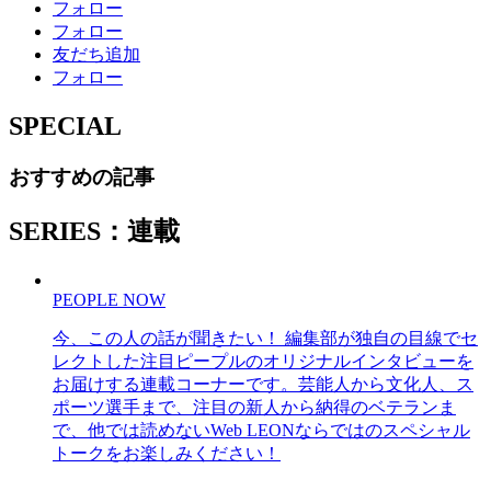
フォロー
フォロー
友だち追加
フォロー
SPECIAL
おすすめの記事
SERIES：連載
PEOPLE NOW
今、この人の話が聞きたい！ 編集部が独自の目線でセ
レクトした注目ピープルのオリジナルインタビューを
お届けする連載コーナーです。芸能人から文化人、ス
ポーツ選手まで、注目の新人から納得のベテランま
で、他では読めないWeb LEONならではのスペシャル
トークをお楽しみください！