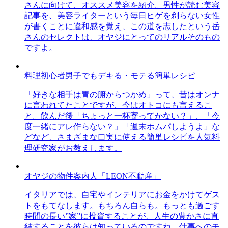
さんに向けて、オススメ美容を紹介。男性が読む美容
記事を、美容ライターという毎日ヒゲを剃らない女性
が書くことに違和感を覚え、この道を志したという岳
さんのセレクトは、オヤジにとってのリアルそのもの
ですよ。
料理初心者男子でもデキる・モテる簡単レシピ
「好きな相手は胃の腑からつかめ」って、昔はオンナ
に言われてたことですが、今はオトコにも言えるこ
と。飲んだ後「ちょっと一杯寄ってかない？」、「今
度一緒にアレ作らない？」「週末ホムパしようよ」な
どなど、さまざまな口実に使える簡単レシピを人気料
理研究家がお教えします。
オヤジの物件案内人「LEON不動産」
イタリアでは、自宅やインテリアにお金をかけてゲス
トをもてなします。もちろん自らも。もっとも過ごす
時間の長い”家”に投資することが、人生の豊かさに直
結することを彼らは知っているのですね。仕事へのモ