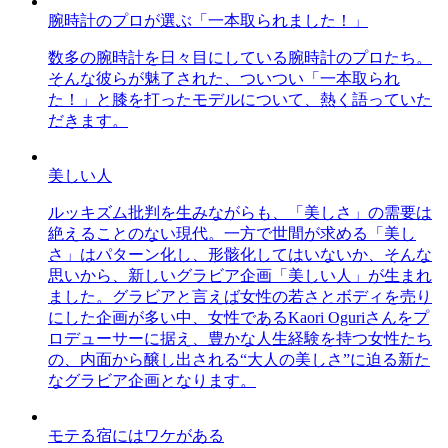
腕時計のプロが選ぶ「一本取られました！」
数多の腕時計を日々目にしている腕時計のプロたち。
そんな彼らが魅了された、ついつい「一本取られ
た！」と膝を打ったモデルについて、熱く語っていた
だきます。
美しい人
ルッキズム批判を生みながらも、「美しさ」の需要は
絶えることのない現代。一方で世間が求める「美し
さ」はパターン化し、形骸化してはいないか、そんな
思いから、新しいグラビア企画「美しい人」が生まれ
ました。グラビアと言えば女性の若さとボディを売り
にした企画が多い中、女性であるKaori Oguriさんをプ
ロデューサーに据え、豊かな人生経験を持つ女性たち
の、内面から醸し出される“大人の美しさ”に迫る新た
なグラビア企画となります。
モテる宿にはワケがある