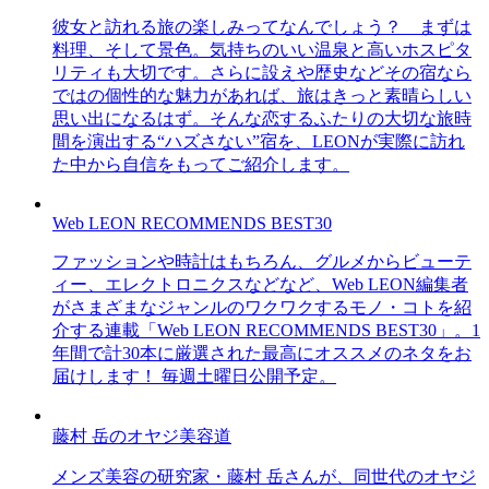
彼女と訪れる旅の楽しみってなんでしょう？ まずは
料理、そして景色。気持ちのいい温泉と高いホスピタ
リティも大切です。さらに設えや歴史などその宿なら
ではの個性的な魅力があれば、旅はきっと素晴らしい
思い出になるはず。そんな恋するふたりの大切な旅時
間を演出する“ハズさない”宿を、LEONが実際に訪れ
た中から自信をもってご紹介します。
Web LEON RECOMMENDS BEST30
ファッションや時計はもちろん、グルメからビューテ
ィー、エレクトロニクスなどなど、Web LEON編集者
がさまざまなジャンルのワクワクするモノ・コトを紹
介する連載「Web LEON RECOMMENDS BEST30」。1
年間で計30本に厳選された最高にオススメのネタをお
届けします！ 毎週土曜日公開予定。
藤村 岳のオヤジ美容道
メンズ美容の研究家・藤村 岳さんが、同世代のオヤジ