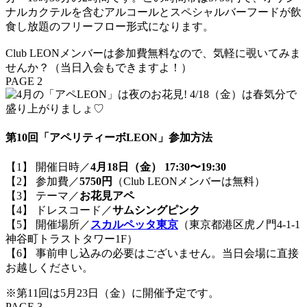
ナルカクテルを含むアルコールとスペシャルバーフードが飲
食し放題のフリーフロー形式になります。
Club LEONメンバーは参加費無料なので、気軽に覗いてみま
せんか？（当日入会もできますよ！）
PAGE 2
第10回「アペリティーボLEON」参加方法
【1】 開催日時／
4月18日（金） 17:30〜19:30
【2】 参加費／
5750円
（Club LEONメンバーは無料）
【3】 テーマ／
お花見アペ
【4】 ドレスコード／
サムシングピンク
【5】 開催場所／
スカルペッタ東京
（東京都港区虎ノ門4-1-1
神谷町トラストタワー1F）
【6】 事前申し込みの必要はございません。当日会場に直接
お越しください。
※第11回は5月23日（金）に開催予定です。
PAGE 3