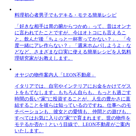
料理初心者男子でもデキる・モテる簡単レシピ
「好きな相手は胃の腑からつかめ」って、昔はオンナ
に言われてたことですが、今はオトコにも言えるこ
と。飲んだ後「ちょっと一杯寄ってかない？」、「今
度一緒にアレ作らない？」「週末ホムパしようよ」な
どなど、さまざまな口実に使える簡単レシピを人気料
理研究家がお教えします。
オヤジの物件案内人「LEON不動産」
イタリアでは、自宅やインテリアにお金をかけてゲス
トをもてなします。もちろん自らも。もっとも過ごす
時間の長い”家”に投資することが、人生の豊かさに直
結することを彼らは知っているのですね。仕事へのモ
チベーションも、彼女との愛情も、仲間との遊びも、
すべてはお気に入りの”家”で育まれます。世の物件を
モテるか否か！という目線で、LEON不動産がご案内
いたします。