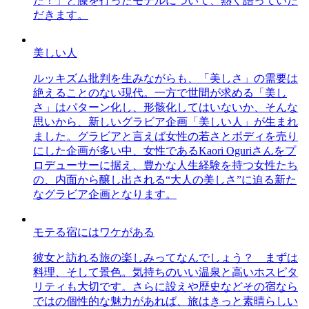
た！」と膝を打ったモデルについて、熱く語っていた
だきます。
美しい人
ルッキズム批判を生みながらも、「美しさ」の需要は
絶えることのない現代。一方で世間が求める「美し
さ」はパターン化し、形骸化してはいないか、そんな
思いから、新しいグラビア企画「美しい人」が生まれ
ました。グラビアと言えば女性の若さとボディを売り
にした企画が多い中、女性であるKaori Oguriさんをプ
ロデューサーに据え、豊かな人生経験を持つ女性たち
の、内面から醸し出される“大人の美しさ”に迫る新た
なグラビア企画となります。
モテる宿にはワケがある
彼女と訪れる旅の楽しみってなんでしょう？ まずは
料理、そして景色。気持ちのいい温泉と高いホスピタ
リティも大切です。さらに設えや歴史などその宿なら
ではの個性的な魅力があれば、旅はきっと素晴らしい