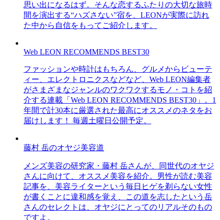
思い出になるはず。そんな恋するふたりの大切な旅時
間を演出する“ハズさない”宿を、LEONが実際に訪れ
た中から自信をもってご紹介します。
Web LEON RECOMMENDS BEST30
ファッションや時計はもちろん、グルメからビューテ
ィー、エレクトロニクスなどなど、Web LEON編集者
がさまざまなジャンルのワクワクするモノ・コトを紹
介する連載「Web LEON RECOMMENDS BEST30」。1
年間で計30本に厳選された最高にオススメのネタをお
届けします！ 毎週土曜日公開予定。
藤村 岳のオヤジ美容道
メンズ美容の研究家・藤村 岳さんが、同世代のオヤジ
さんに向けて、オススメ美容を紹介。男性が読む美容
記事を、美容ライターという毎日ヒゲを剃らない女性
が書くことに違和感を覚え、この道を志したという岳
さんのセレクトは、オヤジにとってのリアルそのもの
ですよ。