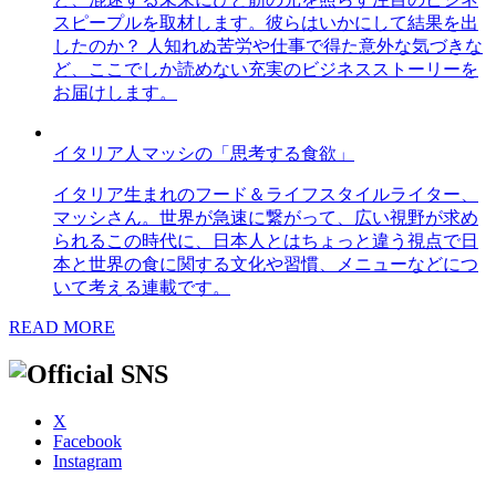
スピープルを取材します。彼らはいかにして結果を出
したのか？ 人知れぬ苦労や仕事で得た意外な気づきな
ど、ここでしか読めない充実のビジネスストーリーを
お届けします。
イタリア人マッシの「思考する食欲」
イタリア生まれのフード＆ライフスタイルライター、
マッシさん。世界が急速に繋がって、広い視野が求め
られるこの時代に、日本人とはちょっと違う視点で日
本と世界の食に関する文化や習慣、メニューなどにつ
いて考える連載です。
READ MORE
X
Facebook
Instagram