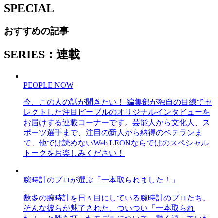
SPECIAL
おすすめの記事
SERIES：連載
PEOPLE NOW
今、この人の話が聞きたい！ 編集部が独自の目線でセ
レクトした注目ピープルのオリジナルインタビューを
お届けする連載コーナーです。芸能人から文化人、ス
ポーツ選手まで、注目の新人から納得のベテランま
で、他では読めないWeb LEONならではのスペシャル
トークをお楽しみください！
腕時計のプロが選ぶ「一本取られました！」
数多の腕時計を日々目にしている腕時計のプロたち。
そんな彼らが魅了された、ついつい「一本取られ