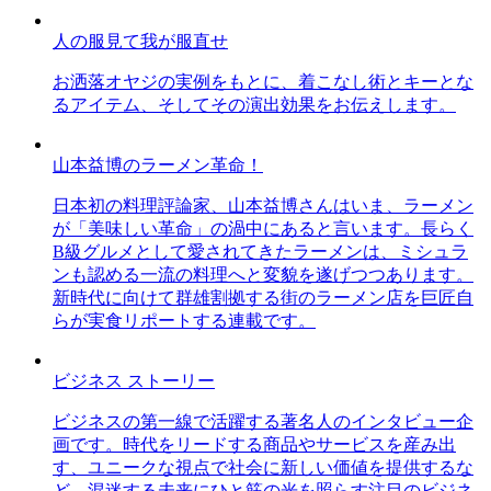
人の服見て我が服直せ
お洒落オヤジの実例をもとに、着こなし術とキーとな
るアイテム、そしてその演出効果をお伝えします。
山本益博のラーメン革命！
日本初の料理評論家、山本益博さんはいま、ラーメン
が「美味しい革命」の渦中にあると言います。長らく
B級グルメとして愛されてきたラーメンは、ミシュラ
ンも認める一流の料理へと変貌を遂げつつあります。
新時代に向けて群雄割拠する街のラーメン店を巨匠自
らが実食リポートする連載です。
ビジネス ストーリー
ビジネスの第一線で活躍する著名人のインタビュー企
画です。時代をリードする商品やサービスを産み出
す、ユニークな視点で社会に新しい価値を提供するな
ど、混迷する未来にひと筋の光を照らす注目のビジネ