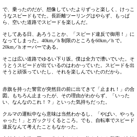
で、乗ったのだが、想像していたよりずっと楽しく、けっこ
うなスピードもでた。長距離ツーリングはやらず、もっぱ
ら、空いた道路でスピードを楽しんだ。
そしてある日、あろうことか、「スピード違反で御用！」に
なってしまった。40km／h 制限のところを60km／h で。
20km／h オーバーである。
そこは広い道路でゆるい下り坂。僕は全力で漕いでいた。そ
うとうスピードが出ているのはわかっていた。スピードを出
そうと頑張っていたし、それを楽しんでいたのだから。
赤旗を持った警官が突然目の前に出てきて「止まれ！」の合
図。もちろん止まったが、その理由がわからず、「いった
い、なんなのこれ！？」といった気持ちだった。
クルマの運転中なら意味は当然わかるし、「やばい、やっち
ゃった！」とガックリくるところ。でも、自転車でスピード
違反なんて考えたこともなかった。