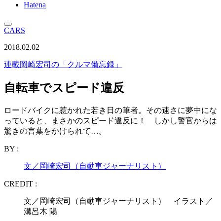
Hatena
CARS
2018.02.02
連載
岡崎宏司の「クルマ備忘録」
自転車でスピード違反
ロードバイクに惹かれた若き日の筆者。その速さに夢中にな
っていると、まさかのスピード違反に！ しかし警官からは
驚きの言葉をかけられて…。
BY :
文／岡崎宏司（自動車ジャーナリスト）
CREDIT :
文／岡崎宏司（自動車ジャーナリスト） イラスト／
溝呂木 陽