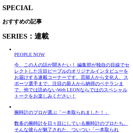
SPECIAL
おすすめの記事
SERIES：連載
PEOPLE NOW
今、この人の話が聞きたい！ 編集部が独自の目線でセ
レクトした注目ピープルのオリジナルインタビューを
お届けする連載コーナーです。芸能人から文化人、ス
ポーツ選手まで、注目の新人から納得のベテランま
で、他では読めないWeb LEONならではのスペシャル
トークをお楽しみください！
腕時計のプロが選ぶ「一本取られました！」
数多の腕時計を日々目にしている腕時計のプロたち。
そんな彼らが魅了された、ついつい「一本取られ