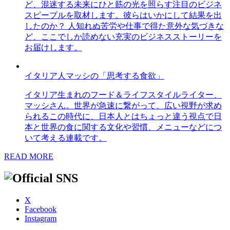
ど、混迷する未来にひと筋の光を照らす注目のビジネ
スピープルを取材します。彼らはいかにして結果を出
したのか？ 人知れぬ苦労や仕事で得た意外な気づきな
ど、ここでしか読めない充実のビジネスストーリーを
お届けします。
イタリア人マッシの「思考する食欲」
イタリア生まれのフード＆ライフスタイルライター、
マッシさん。世界が急速に繋がって、広い視野が求め
られるこの時代に、日本人とはちょっと違う視点で日
本と世界の食に関する文化や習慣、メニューなどにつ
いて考える連載です。
READ MORE
X
Facebook
Instagram