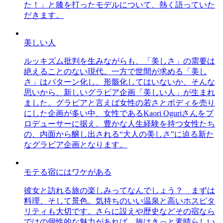
た！」と膝を打ったモデルについて、熱く語っていた
だきます。
美しい人
ルッキズム批判を生みながらも、「美しさ」の需要は
絶えることのない現代。一方で世間が求める「美し
さ」はパターン化し、形骸化してはいないか、そんな
思いから、新しいグラビア企画「美しい人」が生まれ
ました。グラビアと言えば女性の若さとボディを売り
にした企画が多い中、女性であるKaori Oguriさんをプ
ロデューサーに据え、豊かな人生経験を持つ女性たち
の、内面から醸し出される“大人の美しさ”に迫る新た
なグラビア企画となります。
モテる宿にはワケがある
彼女と訪れる旅の楽しみってなんでしょう？ まずは
料理、そして景色。気持ちのいい温泉と高いホスピタ
リティも大切です。さらに設えや歴史などその宿なら
ではの個性的な魅力があれば、旅はきっと素晴らしい