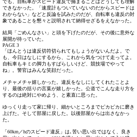
でも、自転車がスピード違反で捕まることはどうしても理解
できなかった。「速度計もついていないのだからスピードは
わからない」などと反論を試みたのだが、自転車も違反の対
象であることを懇々と説明されて納得せざるをえなかった。
結局「ごめんなさい」と頭を下げたのだが、その後に意外な
展開が待っていた。
PAGE 3
「ほんとうは違反切符切られてもしょうがないんだよ。で
も、今日はなしにするから、これから気をつけて走ってよ。
自転車もキミの脚力もすばらしいけど、競技場でやって
ね」。警官はみんな笑顔だった。
メチャメチャ嬉しかった。違反をなしにしてくれたことよ
り、最後の括りの言葉が嬉しかった。公道でこんな走り方を
するのは絶対にやめよう、と素直に思った。
ゆっくり走って家に帰り、細かいところまでピカピカに磨き
上げた。そして部屋に戻した。以後部屋からは出さなかっ
た。
「60km／hのスピード違反」は､苦い思い出ではなく、良き