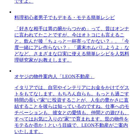
ですよ。
料理初心者男子でもデキる・モテる簡単レシピ
「好きな相手は胃の腑からつかめ」って、昔はオンナ
に言われてたことですが、今はオトコにも言えるこ
と。飲んだ後「ちょっと一杯寄ってかない？」、「今
度一緒にアレ作らない？」「週末ホムパしようよ」な
どなど、さまざまな口実に使える簡単レシピを人気料
理研究家がお教えします。
オヤジの物件案内人「LEON不動産」
イタリアでは、自宅やインテリアにお金をかけてゲス
トをもてなします。もちろん自らも。もっとも過ごす
時間の長い”家”に投資することが、人生の豊かさに直
結することを彼らは知っているのですね。仕事へのモ
チベーションも、彼女との愛情も、仲間との遊びも、
すべてはお気に入りの”家”で育まれます。世の物件を
モテるか否か！という目線で、LEON不動産がご案内
いたします。