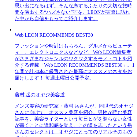
思い出になるはず。そんな恋するふたりの大切な旅時
間を演出する“ハズさない”宿を、LEONが実際に訪れ
た中から自信をもってご紹介します。
Web LEON RECOMMENDS BEST30
ファッションや時計はもちろん、グルメからビューテ
ィー、エレクトロニクスなどなど、Web LEON編集者
がさまざまなジャンルのワクワクするモノ・コトを紹
介する連載「Web LEON RECOMMENDS BEST30」。1
年間で計30本に厳選された最高にオススメのネタをお
届けします！ 毎週土曜日公開予定。
藤村 岳のオヤジ美容道
メンズ美容の研究家・藤村 岳さんが、同世代のオヤジ
さんに向けて、オススメ美容を紹介。男性が読む美容
記事を、美容ライターという毎日ヒゲを剃らない女性
が書くことに違和感を覚え、この道を志したという岳
さんのセレクトは、オヤジにとってのリアルそのもの