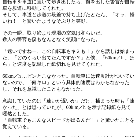
自転車を車道に置いて歩き出したら、旗を出した警官が自転
車を歩道に移動してくれた。
そして、車道と歩道の段差で持ち上げたとたん、「オッ、軽
いね！」と驚いたようなそぶりと笑顔。
その一瞬、取り締まり現場の空気は和らいだ。
数人の警官も僕もなんとなく笑顔になった。
「速いですねー、この自転車もキミも！」から話しは始まっ
た。「どのくらい出てたんですか？」と僕。「60km／h 。ほ
ら」と速度を記録した紙切れを見せてくれた。
60km／h …ピンとこなかった。自転車には速度計がついてい
ないので、「何キロ」という具体的速度はわからなかった
し、それを意識したこともなかった。
意識していたのは「速いか遅いか」だけ。捕まった時も「速
かった」とは思っていたが、60k m／h を示す記録紙を見て
唖然とした。
「自転車でもこんなスピードが出るんだ！」と驚いたことを
覚えている。