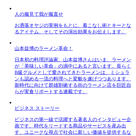
人の服見て我が服直せ
お洒落オヤジの実例をもとに、着こなし術とキーとな
るアイテム、そしてその演出効果をお伝えします。
山本益博のラーメン革命！
日本初の料理評論家、山本益博さんはいま、ラーメン
が「美味しい革命」の渦中にあると言います。長らく
B級グルメとして愛されてきたラーメンは、ミシュラ
ンも認める一流の料理へと変貌を遂げつつあります。
新時代に向けて群雄割拠する街のラーメン店を巨匠自
らが実食リポートする連載です。
ビジネス ストーリー
ビジネスの第一線で活躍する著名人のインタビュー企
画です。時代をリードする商品やサービスを産み出
す、ユニークな視点で社会に新しい価値を提供するな