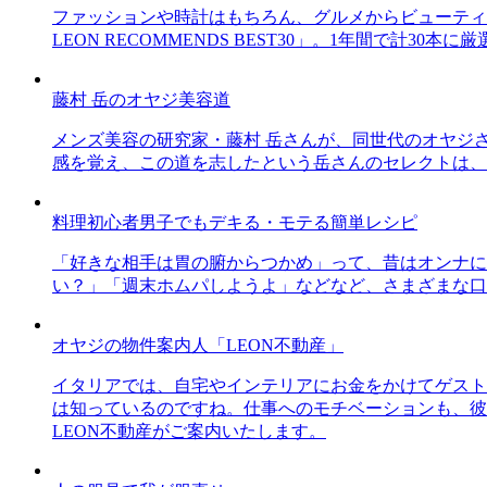
ファッションや時計はもちろん、グルメからビューティー
LEON RECOMMENDS BEST30」。1年間で計
藤村 岳のオヤジ美容道
メンズ美容の研究家・藤村 岳さんが、同世代のオヤジ
感を覚え、この道を志したという岳さんのセレクトは、
料理初心者男子でもデキる・モテる簡単レシピ
「好きな相手は胃の腑からつかめ」って、昔はオンナに
い？」「週末ホムパしようよ」などなど、さまざまな口
オヤジの物件案内人「LEON不動産」
イタリアでは、自宅やインテリアにお金をかけてゲスト
は知っているのですね。仕事へのモチベーションも、彼
LEON不動産がご案内いたします。