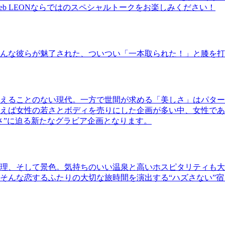
b LEONならではのスペシャルトークをお楽しみください！
んな彼らが魅了された、ついつい「一本取られた！」と膝を打
えることのない現代。一方で世間が求める「美しさ」はパター
ば女性の若さとボディを売りにした企画が多い中、女性であるKao
さ”に迫る新たなグラビア企画となります。
理、そして景色。気持ちのいい温泉と高いホスピタリティも大
そんな恋するふたりの大切な旅時間を演出する“ハズさない”宿