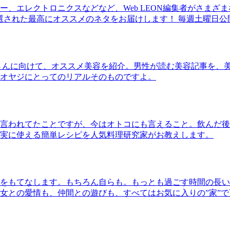
、エレクトロニクスなどなど、Web LEON編集者がさまざ
30本に厳選された最高にオススメのネタをお届けします！ 毎週土曜日
さんに向けて、オススメ美容を紹介。男性が読む美容記事を、
オヤジにとってのリアルそのものですよ。
言われてたことですが、今はオトコにも言えること。飲んだ後
実に使える簡単レシピを人気料理研究家がお教えします。
をもてなします。もちろん自らも。もっとも過ごす時間の長い
女との愛情も、仲間との遊びも、すべてはお気に入りの”家”