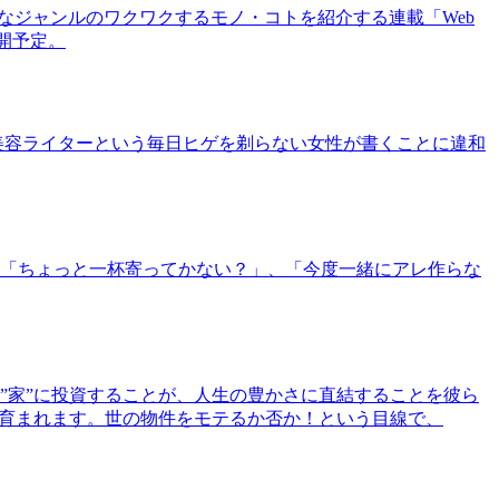
まなジャンルのワクワクするモノ・コトを紹介する連載「Web
公開予定。
美容ライターという毎日ヒゲを剃らない女性が書くことに違和
「ちょっと一杯寄ってかない？」、「今度一緒にアレ作らな
”家”に投資することが、人生の豊かさに直結することを彼ら
で育まれます。世の物件をモテるか否か！という目線で、