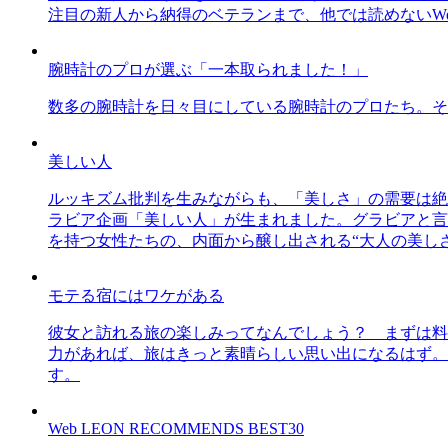
注目の新人から納得のベテランまで、他では読めないWe
腕時計のプロが選ぶ「一本取られました！」
数多の腕時計を日々目にしている腕時計のプロたち。そ
美しい人
ルッキズム批判を生みながらも、「美しさ」の需要は絶
ラビア企画「美しい人」が生まれました。グラビアと言え
を持つ女性たちの、内面から醸し出される“大人の美し
モテる宿にはワケがある
彼女と訪れる旅の楽しみってなんでしょう？ まずは料
力があれば、旅はきっと素晴らしい思い出になるはず。
す。
Web LEON RECOMMENDS BEST30