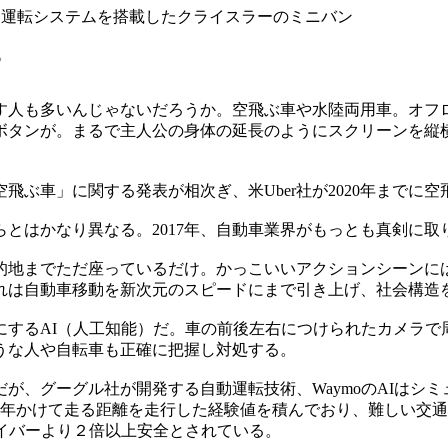
動運転システムを搭載したクライスラーのミニバン
？
す人も多いんじゃないだろうか。空飛ぶ車や水陸両用車。オフ
ボタンが。まるで主人公の身体の延長のようにスクリーンを縦横
飛ぶ車」に関する発表が相次ぎ、米Uber社が2020年までに
とはかなり異なる。2017年、自動車業界がもっとも真剣に
的地までただ座っているだけ。かっこいいアクションシーンに
れは自動車移動を新次元のスピードにまで引き上げ、社会構造
するAI（人工知能）だ。車の前後左右につけられたカメラで周
うな人や自転車も正確に把握し対処する。
が、グーグル社が開発する自動運転技術、WaymoのAIはシミ
300年かけて走る距離を走行した経験値を積んでおり、難しい
ライバーより２倍以上安全とされている。