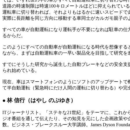
道路の時速制限は時速100キロメートルほどに抑えられてい
運転車に切り替われば、それよりもはるかに速いスピードで
実際に長距離を同じ方向に移動する車同士がカルガモ親子の
すべての車が自動運転になり運転手が不要になれば駐車の仕
るからだ。
このようにすべての自動車が自動運転になる時代を想像する
ながら、まずは自動運転車の一早い製品化を目指して研究を
すでにそうした研究から誕生した自動ブレーキなどの安全支
られ始めている。
現在、車はスマートフォンのようにソフトのアップデートで
て半自動運転（緊急時にだけ人間の運転に切り替わる）や完
● 林 信行（はやし のぶゆき）
ITジャーナリスト。「ステキな21世紀」をテーマに、これ
ジオ番組を通して伝えたり、その知見を元にした企画政策や
数。ビジネス・ブレークスルー大学講師。James Dyson Foundat