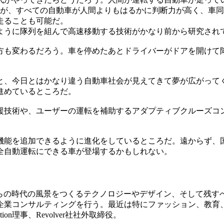
るが、すべての自動車が人間よりもはるかに判断力が高く、車
走ることも可能だ。
ように隊列を組んで高速移動する技術がかなり前から研究され
方も変わるだろう。車を停めたあとドライバーがドアを開けて
と、今日とはかなり違う自動車社会が見えてきて夢が広がって
進めているところだ。
援技術や、ユーザーの運転を補助するアダプティブクルーズコ
機能を追加できるように進化をしているところだ。遠からず、
全自動運転にできる車が登場するかもしれない。
からの時代の風景をつくるテクノロジーやデザイン、そして残す
企業コンサルティングを行う。最近は特にファッション、教育
ion理事、Revolver社社外取締役。