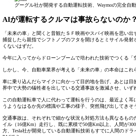
グーグル社が開発する自動運転技術、Waymoの完全自
AIが運転するクルマは事故らないのか
「未来の車」と聞くと昔観たＳＦ映画やスパイ映画を思い出
捕捉したら親指でシフトノブのフタを開けるとミサイル発射
くないはずだ。
今年に入ってからドローンブームで培われた技術でつくる「空
しかし、今、自動車業界が考える「未来の車」の本命はこれら
車に乗り込んだらマイクに向かって目的地を告げ、あとは目
界中で大勢の犠牲者を出している交通事故を激減させ、いず
この自動運転車で人に代わって運転を行うのは、最近よく耳に
うようなはるか先の標識や工事の様子、突然飛び出してきそ
交通事故は、それぞれで細かな状況も対処方法も異なるものだ
イル（16億Km）走行し、既に累積で50億Km以上、人間が
方、Tesla社が開発している自動運転技術もすでに人間のド