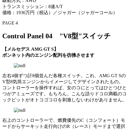
駆動方式：AWD
トランスミッション：8速A/T
価格：1936万円（税込）／ジャガー（ジャガーコール）
PAGE 4
Control Panel 04 "V8型"スイッチ
【メルセデス AMG GT S】
ボンネット内のエンジン配列を彷彿させます
左右4個ずつ計8個並んだ各種スイッチ。これ、AMG GT Sの
V型8気筒エンジンからイメージしてデザインされたもの。
コントローラーを操作すれば、女のコにとってはひとつひと
つがアミューズです。もちろん、こんな語りドコロ満載のコ
ックピットがオトコゴコロを刺激しないわけがありません。
右上のコントローラーで、燃費優先のC（コンフォート）モ
ードからサーキット走行向けのR（レース）モードまで選択