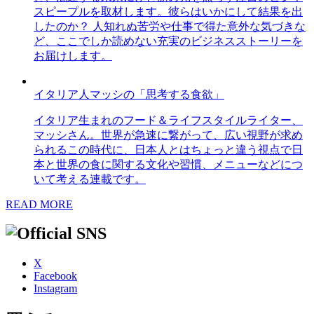
スピープルを取材します。彼らはいかにして結果を出
したのか？ 人知れぬ苦労や仕事で得た意外な気づきな
ど、ここでしか読めない充実のビジネスストーリーを
お届けします。
イタリア人マッシの「思考する食欲」
イタリア生まれのフード＆ライフスタイルライター、
マッシさん。世界が急速に繋がって、広い視野が求め
られるこの時代に、日本人とはちょっと違う視点で日
本と世界の食に関する文化や習慣、メニューなどにつ
いて考える連載です。
READ MORE
X
Facebook
Instagram