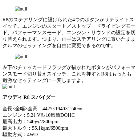
R8のステアリングに設けられた4つのボタンがサテライトス
イッチ。エンジンのスタート／ストップ、ドライビングモー
ド、パフォーマンスモード、エンジン・サウンドの設定を切
り替えられます。つまり、両手はステアリングに置いたまま
クルマのセッティングを自由に変更できるのです。
左下のチェッカードフラッグが描かれたボタンがパフォーマ
ンスモード切り替えスイッチ。これを押すとR8はもっとも
過激なセッティングに一変しますよ。
アウディ R8 スパイダー
全長×全幅×全高：4425×1940×1240㎜
エンジン：5.2ℓ V型10気筒DOHC
最高出力：540㎰/7800rpm
最大トルク：55.1kgm/6500rpm
駆動方式：4WD