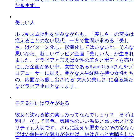
だきます。
美しい人
ルッキズム批判を生みながらも、「美しさ」の需要は
絶えることのない現代。一方で世間が求める「美し
さ」はパターン化し、形骸化してはいないか、そんな
思いから、新しいグラビア企画「美しい人」が生まれ
ました。グラビアと言えば女性の若さとボディを売り
にした企画が多い中、女性であるKaori Oguriさんをプ
ロデューサーに据え、豊かな人生経験を持つ女性たち
の、内面から醸し出される“大人の美しさ”に迫る新た
なグラビア企画となります。
モテる宿にはワケがある
彼女と訪れる旅の楽しみってなんでしょう？ まずは
料理、そして景色。気持ちのいい温泉と高いホスピタ
リティも大切です。さらに設えや歴史などその宿なら
ではの個性的な魅力があれば、旅はきっと素晴らしい