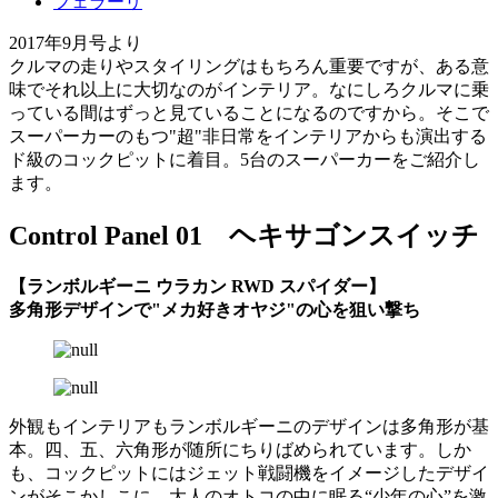
フェラーリ
2017年9月号より
クルマの走りやスタイリングはもちろん重要ですが、ある意
味でそれ以上に大切なのがインテリア。なにしろクルマに乗
っている間はずっと見ていることになるのですから。そこで
スーパーカーのもつ"超"非日常をインテリアからも演出する
ド級のコックピットに着目。5台のスーパーカーをご紹介し
ます。
Control Panel 01 ヘキサゴンスイッチ
【ランボルギーニ ウラカン RWD スパイダー】
多角形デザインで"メカ好きオヤジ"の心を狙い撃ち
外観もインテリアもランボルギーニのデザインは多角形が基
本。四、五、六角形が随所にちりばめられています。しか
も、コックピットにはジェット戦闘機をイメージしたデザイ
ンがそこかしこに。大人のオトコの中に眠る“少年の心”を激