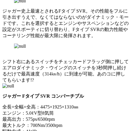
ジャガー史上最速とされるFタイプ SVR。その性能をフルに
引き出すうえで、なくてはならないのがダイナミック・モー
ドです。これを選択するとエンジンやサスペンションなどの
設定がスポーティに切り替わり、Fタイプ SVRの動力性能や
コーナリング性能が最大限に発揮されます。
シフト右にあるスイッチをチェッカードフラッグ側に押して
エアロダイナミック・ウイングのスイッチを3秒間押し続け
るだけで最高速度（314㎞/h）に到達が可能。あのコに押し
てもらいます!?
ジャガー Fタイプ SVR コンバーチブル
全長×全幅×全高：4475×1925×1310㎜
エンジン：5.0ℓV型8気筒
最高出力：575ps/6500rpm
最大トルク：700Nm/3500rpm