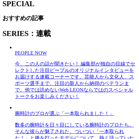
SPECIAL
おすすめの記事
SERIES：連載
PEOPLE NOW
今、この人の話が聞きたい！ 編集部が独自の目線でセ
レクトした注目ピープルのオリジナルインタビューを
お届けする連載コーナーです。芸能人から文化人、ス
ポーツ選手まで、注目の新人から納得のベテランま
で、他では読めないWeb LEONならではのスペシャル
トークをお楽しみください！
腕時計のプロが選ぶ「一本取られました！」
数多の腕時計を日々目にしている腕時計のプロたち。
そんな彼らが魅了された、ついつい「一本取られ
た！」と膝を打ったモデルについて、熱く語っていた