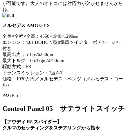
が可能です。大人のオトコには対応力が欠かせませんから
ね。
メルセデス AMG GT S
全長×全幅×全高：4550×1940×1290㎜
エンジン：4.0ℓ DOHC V型8気筒ツインターボチャージャー
付き
最高出力：510ps/6250rpm
最大トルク：66.3kgm/4750rpm
駆動方式：FR
トランスミッション：7速A/T
価格：1930万円／メルセデス・ベンツ（メルセデス・コー
ル）
PAGE 5
Control Panel 05 サテライトスイッチ
【アウディ R8 スパイダー】
クルマのセッティングをステアリングから指令