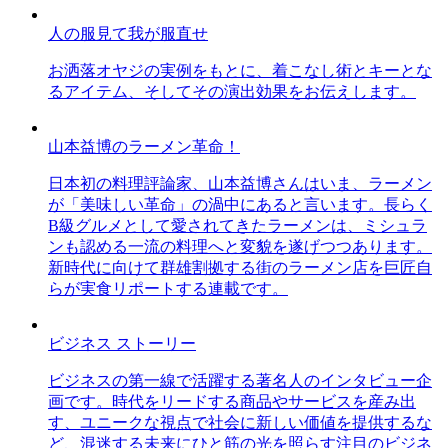
人の服見て我が服直せ
お洒落オヤジの実例をもとに、着こなし術とキーとな
るアイテム、そしてその演出効果をお伝えします。
山本益博のラーメン革命！
日本初の料理評論家、山本益博さんはいま、ラーメン
が「美味しい革命」の渦中にあると言います。長らく
B級グルメとして愛されてきたラーメンは、ミシュラ
ンも認める一流の料理へと変貌を遂げつつあります。
新時代に向けて群雄割拠する街のラーメン店を巨匠自
らが実食リポートする連載です。
ビジネス ストーリー
ビジネスの第一線で活躍する著名人のインタビュー企
画です。時代をリードする商品やサービスを産み出
す、ユニークな視点で社会に新しい価値を提供するな
ど、混迷する未来にひと筋の光を照らす注目のビジネ