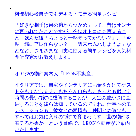
料理初心者男子でもデキる・モテる簡単レシピ
「好きな相手は胃の腑からつかめ」って、昔はオンナ
に言われてたことですが、今はオトコにも言えるこ
と。飲んだ後「ちょっと一杯寄ってかない？」、「今
度一緒にアレ作らない？」「週末ホムパしようよ」な
どなど、さまざまな口実に使える簡単レシピを人気料
理研究家がお教えします。
オヤジの物件案内人「LEON不動産」
イタリアでは、自宅やインテリアにお金をかけてゲス
トをもてなします。もちろん自らも。もっとも過ごす
時間の長い”家”に投資することが、人生の豊かさに直
結することを彼らは知っているのですね。仕事へのモ
チベーションも、彼女との愛情も、仲間との遊びも、
すべてはお気に入りの”家”で育まれます。世の物件を
モテるか否か！という目線で、LEON不動産がご案内
いたします。