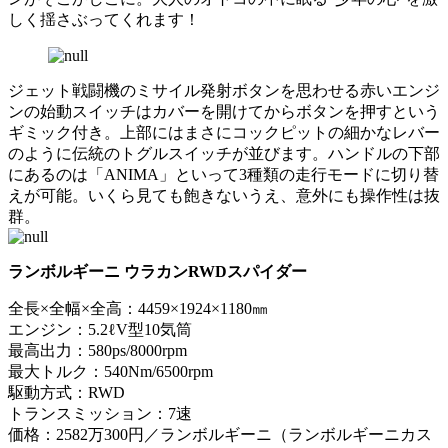
しく揺さぶってくれます！
ジェット戦闘機のミサイル発射ボタンを思わせる赤いエンジ
ンの始動スイッチはカバーを開けてからボタンを押すという
ギミック付き。上部にはまさにコックピットの細かなレバー
のように伝統のトグルスイッチが並びます。ハンドルの下部
にあるのは「ANIMA」といって3種類の走行モードに切り替
えが可能。いくら見ても飽きないうえ、意外にも操作性は抜
群。
ランボルギーニ ウラカンRWDスパイダー
全長×全幅×全高：4459×1924×1180㎜
エンジン：5.2ℓV型10気筒
最高出力：580ps/8000rpm
最大トルク：540Nm/6500rpm
駆動方式：RWD
トランスミッション：7速
価格：2582万300円／ランボルギーニ（ランボルギーニカス