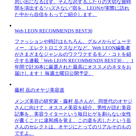
思い出になるはず。そんな恋するふたりの大切な旅時
間を演出する“ハズさない”宿を、LEONが実際に訪れ
た中から自信をもってご紹介します。
Web LEON RECOMMENDS BEST30
ファッションや時計はもちろん、グルメからビューテ
ィー、エレクトロニクスなどなど、Web LEON編集者
がさまざまなジャンルのワクワクするモノ・コトを紹
介する連載「Web LEON RECOMMENDS BEST30」。1
年間で計30本に厳選された最高にオススメのネタをお
届けします！ 毎週土曜日公開予定。
藤村 岳のオヤジ美容道
メンズ美容の研究家・藤村 岳さんが、同世代のオヤジ
さんに向けて、オススメ美容を紹介。男性が読む美容
記事を、美容ライターという毎日ヒゲを剃らない女性
が書くことに違和感を覚え、この道を志したという岳
さんのセレクトは、オヤジにとってのリアルそのもの
ですよ。