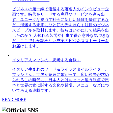
ビジネスの第一線で活躍する著名人のインタビュー企
画です。時代をリードする商品やサービスを産み出
す、ユニークな視点で社会に新しい価値を提供するな
ど、混迷する未来にひと筋の光を照らす注目のビジネ
スピープルを取材します。彼らはいかにして結果を出
したのか？ 人知れぬ苦労や仕事で得た意外な気づきな
ど、ここでしか読めない充実のビジネスストーリーを
お届けします。
イタリア人マッシの「思考する食欲」
イタリア生まれのフード＆ライフスタイルライター、
マッシさん。世界が急速に繋がって、広い視野が求め
られるこの時代に、日本人とはちょっと違う視点で日
本と世界の食に関する文化や習慣、メニューなどにつ
いて考える連載です。
READ MORE