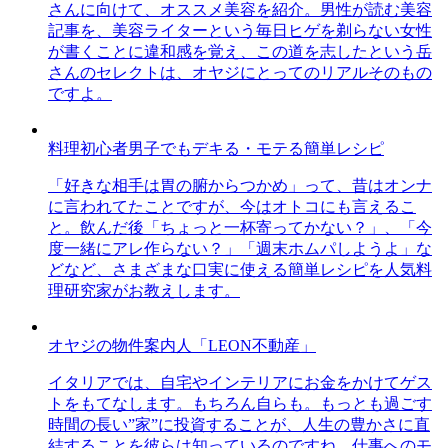
さんに向けて、オススメ美容を紹介。男性が読む美容
記事を、美容ライターという毎日ヒゲを剃らない女性
が書くことに違和感を覚え、この道を志したという岳
さんのセレクトは、オヤジにとってのリアルそのもの
ですよ。
料理初心者男子でもデキる・モテる簡単レシピ
「好きな相手は胃の腑からつかめ」って、昔はオンナ
に言われてたことですが、今はオトコにも言えるこ
と。飲んだ後「ちょっと一杯寄ってかない？」、「今
度一緒にアレ作らない？」「週末ホムパしようよ」な
どなど、さまざまな口実に使える簡単レシピを人気料
理研究家がお教えします。
オヤジの物件案内人「LEON不動産」
イタリアでは、自宅やインテリアにお金をかけてゲス
トをもてなします。もちろん自らも。もっとも過ごす
時間の長い”家”に投資することが、人生の豊かさに直
結することを彼らは知っているのですね。仕事へのモ