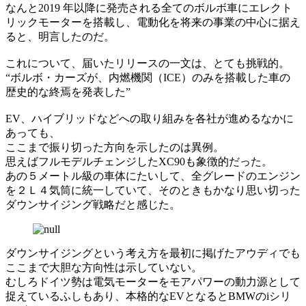
なんと2019 年以降に発売される全てのボルボ車にエレクト
リックモーターを搭載し、電動化を将来の事業の中心に据え
ると、明言したのだ。
これについて、届いたリリースの一文は、とても挑戦的。
“ボルボ・カーズが、内燃機関（ICE）のみを搭載した車の
歴史的な終焉を発表した”
EV、ハイブリッドなどへの取り組みを各社が進めるなかに
あっても、
ここまで振り切った方向を示したのは異例。
思えばフルモデルチェンジしたXC90も象徴的だった。
あの５メートル級の車体にたいして、全グレードのエンジン
を２Ｌ４気筒に統一していて、そのときもかなり思い切った
ダウンサイジング戦略だと感じた。
ダウンサイジングという考え方を最初に掲げたアウディでも
ここまで大胆な方向性は示していない。
むしろドイツ勢は電気モーターをモアパワーの動力源として
捉えているふしもあり、本格的なEVとなるとBMWのiシリ