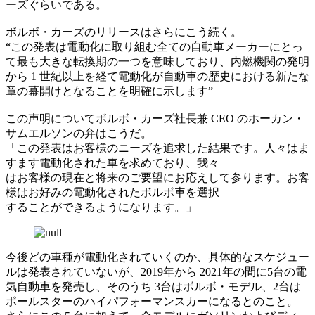
ーズぐらいである。
ボルボ・カーズのリリースはさらにこう続く。
“この発表は電動化に取り組む全ての自動車メーカーにとっ
て最も大きな転換期の一つを意味しており、内燃機関の発明
から 1 世紀以上を経て電動化が自動車の歴史における新たな
章の幕開けとなることを明確に示します”
この声明についてボルボ・カーズ社長兼 CEO のホーカン・
サムエルソンの弁はこうだ。
「この発表はお客様のニーズを追求した結果です。人々はま
すます電動化された車を求めており、我々
はお客様の現在と将来のご要望にお応えして参ります。お客
様はお好みの電動化されたボルボ車を選択
することができるようになります。」
今後どの車種が電動化されていくのか、具体的なスケジュー
ルは発表されていないが、2019年から 2021年の間に5台の電
気自動車を発売し、そのうち 3台はボルボ・モデル、2台は
ポールスターのハイパフォーマンスカーになるとのこと。