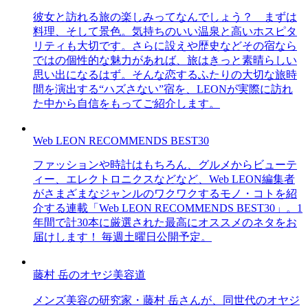
彼女と訪れる旅の楽しみってなんでしょう？ まずは
料理、そして景色。気持ちのいい温泉と高いホスピタ
リティも大切です。さらに設えや歴史などその宿なら
ではの個性的な魅力があれば、旅はきっと素晴らしい
思い出になるはず。そんな恋するふたりの大切な旅時
間を演出する“ハズさない”宿を、LEONが実際に訪れ
た中から自信をもってご紹介します。
Web LEON RECOMMENDS BEST30
ファッションや時計はもちろん、グルメからビューテ
ィー、エレクトロニクスなどなど、Web LEON編集者
がさまざまなジャンルのワクワクするモノ・コトを紹
介する連載「Web LEON RECOMMENDS BEST30」。1
年間で計30本に厳選された最高にオススメのネタをお
届けします！ 毎週土曜日公開予定。
藤村 岳のオヤジ美容道
メンズ美容の研究家・藤村 岳さんが、同世代のオヤジ