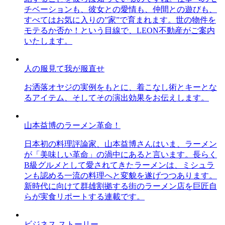
チベーションも、彼女との愛情も、仲間との遊びも、
すべてはお気に入りの”家”で育まれます。世の物件を
モテるか否か！という目線で、LEON不動産がご案内
いたします。
人の服見て我が服直せ
お洒落オヤジの実例をもとに、着こなし術とキーとな
るアイテム、そしてその演出効果をお伝えします。
山本益博のラーメン革命！
日本初の料理評論家、山本益博さんはいま、ラーメン
が「美味しい革命」の渦中にあると言います。長らく
B級グルメとして愛されてきたラーメンは、ミシュラ
ンも認める一流の料理へと変貌を遂げつつあります。
新時代に向けて群雄割拠する街のラーメン店を巨匠自
らが実食リポートする連載です。
ビジネス ストーリー