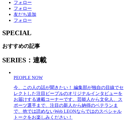
フォロー
フォロー
友だち追加
フォロー
SPECIAL
おすすめの記事
SERIES：連載
PEOPLE NOW
今、この人の話が聞きたい！ 編集部が独自の目線でセ
レクトした注目ピープルのオリジナルインタビューを
お届けする連載コーナーです。芸能人から文化人、ス
ポーツ選手まで、注目の新人から納得のベテランま
で、他では読めないWeb LEONならではのスペシャル
トークをお楽しみください！