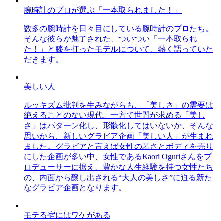
腕時計のプロが選ぶ「一本取られました！」
数多の腕時計を日々目にしている腕時計のプロたち。
そんな彼らが魅了された、ついつい「一本取られ
た！」と膝を打ったモデルについて、熱く語っていた
だきます。
美しい人
ルッキズム批判を生みながらも、「美しさ」の需要は
絶えることのない現代。一方で世間が求める「美し
さ」はパターン化し、形骸化してはいないか、そんな
思いから、新しいグラビア企画「美しい人」が生まれ
ました。グラビアと言えば女性の若さとボディを売り
にした企画が多い中、女性であるKaori Oguriさんをプ
ロデューサーに据え、豊かな人生経験を持つ女性たち
の、内面から醸し出される“大人の美しさ”に迫る新た
なグラビア企画となります。
モテる宿にはワケがある