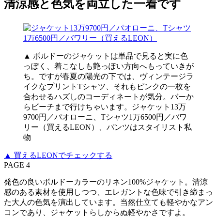
清涼感と色気を両立した一着です
▲ ボルドーのジャケットは単品で見ると実に色
っぽく、着こなしも艶っぽい方向へもっていきが
ち。ですが春夏の陽光の下では、ヴィンテージラ
イクなプリントTシャツ、それもピンクの一枚を
合わせるハズしのコーディネートが気分。バーか
らビーチまで行けちゃいます。ジャケット13万
9700円／パオローニ、Tシャツ1万6500円／バワ
リー（買えるLEON）、パンツはスタイリスト私
物
▲ 買えるLEONでチェックする
PAGE 4
発色の良いボルドーカラーのリネン100%ジャケット。清涼
感のある素材を使用しつつ、エレガントな色味で引き締まっ
た大人の色気を演出しています。当然仕立ても軽やかなアン
コンであり、ジャケットらしからぬ軽やかさですよ。