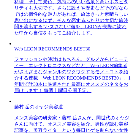
料理、そして景色。気持ちのいい温泉と高いホスピタ
リティも大切です。さらに設えや歴史などその宿なら
ではの個性的な魅力があれば、旅はきっと素晴らしい
思い出になるはず。そんな恋するふたりの大切な旅時
間を演出する“ハズさない”宿を、LEONが実際に訪れ
た中から自信をもってご紹介します。
Web LEON RECOMMENDS BEST30
ファッションや時計はもちろん、グルメからビューテ
ィー、エレクトロニクスなどなど、Web LEON編集者
がさまざまなジャンルのワクワクするモノ・コトを紹
介する連載「Web LEON RECOMMENDS BEST30」。1
年間で計30本に厳選された最高にオススメのネタをお
届けします！ 毎週土曜日公開予定。
藤村 岳のオヤジ美容道
メンズ美容の研究家・藤村 岳さんが、同世代のオヤジ
さんに向けて、オススメ美容を紹介。男性が読む美容
記事を、美容ライターという毎日ヒゲを剃らない女性