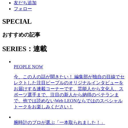
友だち追加
フォロー
SPECIAL
おすすめの記事
SERIES：連載
PEOPLE NOW
今、この人の話が聞きたい！ 編集部が独自の目線でセ
レクトした注目ピープルのオリジナルインタビューを
お届けする連載コーナーです。芸能人から文化人、ス
ポーツ選手まで、注目の新人から納得のベテランま
で、他では読めないWeb LEONならではのスペシャル
トークをお楽しみください！
腕時計のプロが選ぶ「一本取られました！」