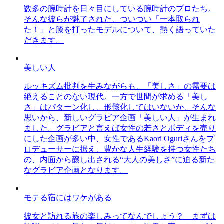
数多の腕時計を日々目にしている腕時計のプロたち。
そんな彼らが魅了された、ついつい「一本取られ
た！」と膝を打ったモデルについて、熱く語っていた
だきます。
美しい人
ルッキズム批判を生みながらも、「美しさ」の需要は
絶えることのない現代。一方で世間が求める「美し
さ」はパターン化し、形骸化してはいないか、そんな
思いから、新しいグラビア企画「美しい人」が生まれ
ました。グラビアと言えば女性の若さとボディを売り
にした企画が多い中、女性であるKaori Oguriさんをプ
ロデューサーに据え、豊かな人生経験を持つ女性たち
の、内面から醸し出される“大人の美しさ”に迫る新た
なグラビア企画となります。
モテる宿にはワケがある
彼女と訪れる旅の楽しみってなんでしょう？ まずは