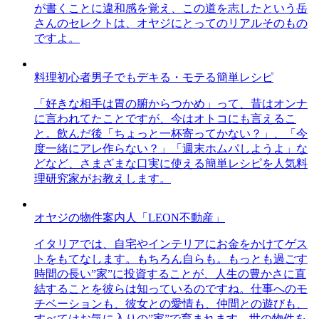
が書くことに違和感を覚え、この道を志したという岳
さんのセレクトは、オヤジにとってのリアルそのもの
ですよ。
料理初心者男子でもデキる・モテる簡単レシピ
「好きな相手は胃の腑からつかめ」って、昔はオンナ
に言われてたことですが、今はオトコにも言えるこ
と。飲んだ後「ちょっと一杯寄ってかない？」、「今
度一緒にアレ作らない？」「週末ホムパしようよ」な
どなど、さまざまな口実に使える簡単レシピを人気料
理研究家がお教えします。
オヤジの物件案内人「LEON不動産」
イタリアでは、自宅やインテリアにお金をかけてゲス
トをもてなします。もちろん自らも。もっとも過ごす
時間の長い”家”に投資することが、人生の豊かさに直
結することを彼らは知っているのですね。仕事へのモ
チベーションも、彼女との愛情も、仲間との遊びも、
すべてはお気に入りの”家”で育まれます。世の物件を