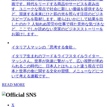
画です。時代をリードする商品やサービスを産み出
す、ユニークな視点で社会に新しい価値を提供するな
ど、混迷する未来にひと筋の光を照らす注目のビジネ
スピープルを取材します。彼らはいかにして結果を出
したのか？ 人知れぬ苦労や仕事で得た意外な気づきな
ど、ここでしか読めない充実のビジネスストーリーを
お届けします。
イタリア人マッシの「思考する食欲」
イタリア生まれのフード＆ライフスタイルライター、
マッシさん。世界が急速に繋がって、広い視野が求め
られるこの時代に、日本人とはちょっと違う視点で日
本と世界の食に関する文化や習慣、メニューなどにつ
いて考える連載です。
READ MORE
X