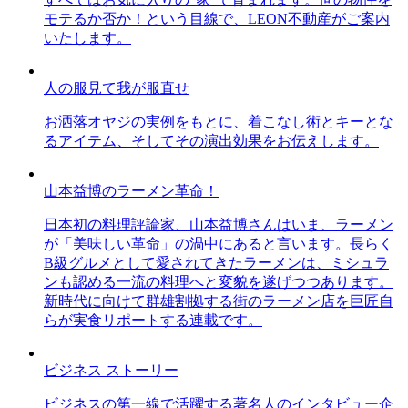
モテるか否か！という目線で、LEON不動産がご案内
いたします。
人の服見て我が服直せ
お洒落オヤジの実例をもとに、着こなし術とキーとな
るアイテム、そしてその演出効果をお伝えします。
山本益博のラーメン革命！
日本初の料理評論家、山本益博さんはいま、ラーメン
が「美味しい革命」の渦中にあると言います。長らく
B級グルメとして愛されてきたラーメンは、ミシュラ
ンも認める一流の料理へと変貌を遂げつつあります。
新時代に向けて群雄割拠する街のラーメン店を巨匠自
らが実食リポートする連載です。
ビジネス ストーリー
ビジネスの第一線で活躍する著名人のインタビュー企