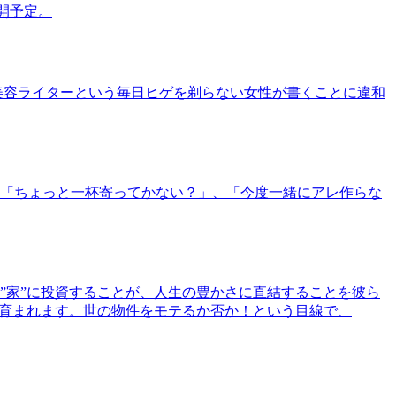
公開予定。
美容ライターという毎日ヒゲを剃らない女性が書くことに違和
「ちょっと一杯寄ってかない？」、「今度一緒にアレ作らな
”家”に投資することが、人生の豊かさに直結することを彼ら
で育まれます。世の物件をモテるか否か！という目線で、