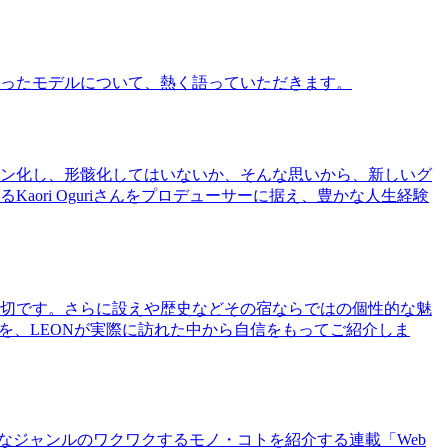
ったモデルについて、熱く語っていただきます。
ン化し、形骸化してはいないか、そんな思いから、新しいグ
ri Oguriさんをプロデューサーに据え、豊かな人生経験
切です。さらに設えや歴史などその宿ならではの個性的な魅
を、LEONが実際に訪れた中から自信をもってご紹介しま
まなジャンルのワクワクするモノ・コトを紹介する連載「Web