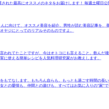
30本に厳選された最高にオススメのネタをお届けします！ 毎週土曜日
さんに向けて、オススメ美容を紹介。男性が読む美容記事を、
オヤジにとってのリアルそのものですよ。
言われてたことですが、今はオトコにも言えること。飲んだ後
実に使える簡単レシピを人気料理研究家がお教えします。
をもてなします。もちろん自らも。もっとも過ごす時間の長い
女との愛情も、仲間との遊びも、すべてはお気に入りの”家”