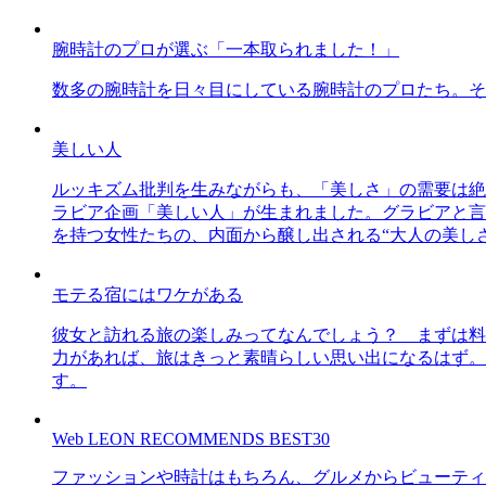
腕時計のプロが選ぶ「一本取られました！」
数多の腕時計を日々目にしている腕時計のプロたち。そ
美しい人
ルッキズム批判を生みながらも、「美しさ」の需要は絶
ラビア企画「美しい人」が生まれました。グラビアと言え
を持つ女性たちの、内面から醸し出される“大人の美し
モテる宿にはワケがある
彼女と訪れる旅の楽しみってなんでしょう？ まずは料
力があれば、旅はきっと素晴らしい思い出になるはず。
す。
Web LEON RECOMMENDS BEST30
ファッションや時計はもちろん、グルメからビューティー