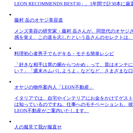
LEON RECOMMENDS BEST30」。1年間で計
藤村 岳のオヤジ美容道
メンズ美容の研究家・藤村 岳さんが、同世代のオヤジ
感を覚え、この道を志したという岳さんのセレクトは、
料理初心者男子でもデキる・モテる簡単レシピ
「好きな相手は胃の腑からつかめ」って、昔はオンナに
い？」「週末ホムパしようよ」などなど、さまざまな口
オヤジの物件案内人「LEON不動産」
イタリアでは、自宅やインテリアにお金をかけてゲスト
は知っているのですね。仕事へのモチベーションも、彼
LEON不動産がご案内いたします。
人の服見て我が服直せ