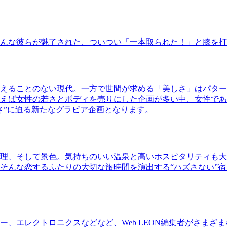
んな彼らが魅了された、ついつい「一本取られた！」と膝を打
えることのない現代。一方で世間が求める「美しさ」はパター
ば女性の若さとボディを売りにした企画が多い中、女性であるKao
さ”に迫る新たなグラビア企画となります。
理、そして景色。気持ちのいい温泉と高いホスピタリティも大
そんな恋するふたりの大切な旅時間を演出する“ハズさない”宿
、エレクトロニクスなどなど、Web LEON編集者がさまざ