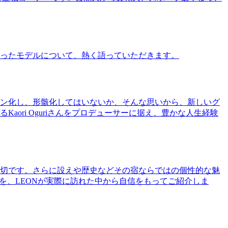
ったモデルについて、熱く語っていただきます。
ン化し、形骸化してはいないか、そんな思いから、新しいグ
ri Oguriさんをプロデューサーに据え、豊かな人生経験
切です。さらに設えや歴史などその宿ならではの個性的な魅
を、LEONが実際に訪れた中から自信をもってご紹介しま