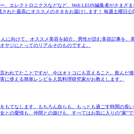
、エレクトロニクスなどなど、Web LEON編集者がさまざ
30本に厳選された最高にオススメのネタをお届けします！ 毎週土曜日
さんに向けて、オススメ美容を紹介。男性が読む美容記事を、
オヤジにとってのリアルそのものですよ。
言われてたことですが、今はオトコにも言えること。飲んだ後
実に使える簡単レシピを人気料理研究家がお教えします。
をもてなします。もちろん自らも。もっとも過ごす時間の長い
女との愛情も、仲間との遊びも、すべてはお気に入りの”家”