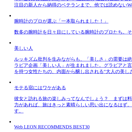
注目の新人から納得のベテランまで、他では読めないWe
腕時計のプロが選ぶ「一本取られました！」
数多の腕時計を日々目にしている腕時計のプロたち。そ
美しい人
ルッキズム批判を生みながらも、「美しさ」の需要は絶
ラビア企画「美しい人」が生まれました。グラビアと言え
を持つ女性たちの、内面から醸し出される“大人の美し
モテる宿にはワケがある
彼女と訪れる旅の楽しみってなんでしょう？ まずは料
力があれば、旅はきっと素晴らしい思い出になるはず。
す。
Web LEON RECOMMENDS BEST30