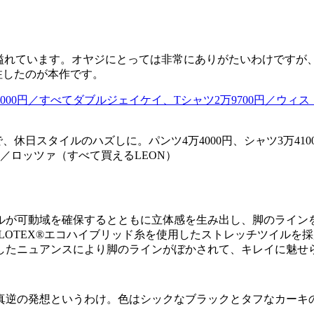
が溢れています。オヤジにとっては非常にありがたいわけですが
注したのが本作です。
日スタイルのハズしに。パンツ4万4000円、シャツ3万4100
0円／ロッツァ（すべて買えるLEON）
ルが可動域を確保するとともに立体感を生み出し、脚のライン
LOTEX®エコハイブリッド糸を使用したストレッチツイルを
したニュアンスにより脚のラインがぼかされて、キレイに魅せ
真逆の発想というわけ。色はシックなブラックとタフなカーキ