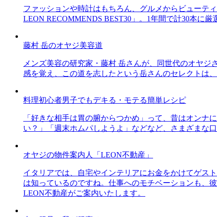
ファッションや時計はもちろん、グルメからビューティー
LEON RECOMMENDS BEST30」。1年間で計
藤村 岳のオヤジ美容道
メンズ美容の研究家・藤村 岳さんが、同世代のオヤジ
感を覚え、この道を志したという岳さんのセレクトは、
料理初心者男子でもデキる・モテる簡単レシピ
「好きな相手は胃の腑からつかめ」って、昔はオンナに
い？」「週末ホムパしようよ」などなど、さまざまな口
オヤジの物件案内人「LEON不動産」
イタリアでは、自宅やインテリアにお金をかけてゲスト
は知っているのですね。仕事へのモチベーションも、彼
LEON不動産がご案内いたします。