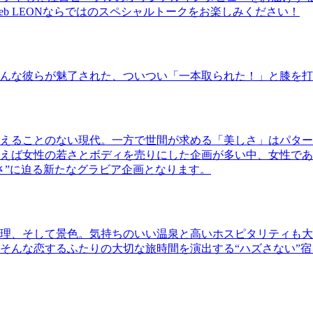
b LEONならではのスペシャルトークをお楽しみください！
んな彼らが魅了された、ついつい「一本取られた！」と膝を打
えることのない現代。一方で世間が求める「美しさ」はパター
ば女性の若さとボディを売りにした企画が多い中、女性であるKao
さ”に迫る新たなグラビア企画となります。
理、そして景色。気持ちのいい温泉と高いホスピタリティも大
そんな恋するふたりの大切な旅時間を演出する“ハズさない”宿