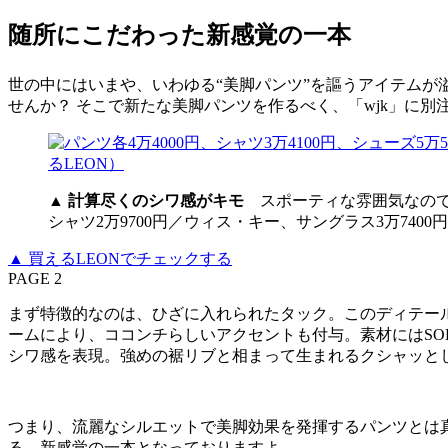
随所にこだわった新感覚の一本
世の中にはいまや、いわゆる“美脚パンツ”を謳うアイテム
せんか？ そこで新たな美脚パンツを作るべく、「wjk」に別
▲
計算尽くのシワ感がキモ
スポーティな雰囲気なので、休
シャツ2万9700円／ウィス・キー、サングラス3万740
▲ 買えるLEONでチェックする
PAGE 2
まず特徴的なのは、ひざに入れられたタック。このディテー
ームにより、ココンチらしいアクセントも付与。素材にはSO
シワ感を表現。強めの裾リブと相まって生まれるクシャッと
つまり、流麗なシルエットで美脚効果を発揮するパンツとは
る、新感覚の一本となっておりますよ。