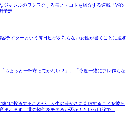
まなジャンルのワクワクするモノ・コトを紹介する連載「Web
公開予定。
美容ライターという毎日ヒゲを剃らない女性が書くことに違和
「ちょっと一杯寄ってかない？」、「今度一緒にアレ作らな
”家”に投資することが、人生の豊かさに直結することを彼ら
で育まれます。世の物件をモテるか否か！という目線で、