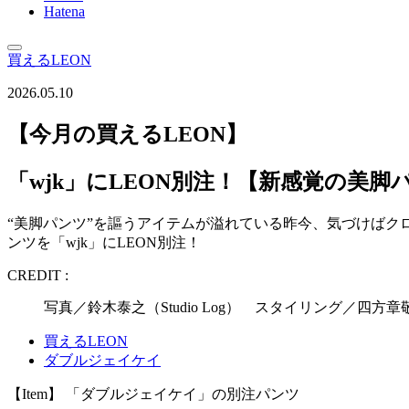
Hatena
買えるLEON
2026.05.10
【今月の買えるLEON】
「wjk」にLEON別注！【新感覚の美脚
“美脚パンツ”を謳うアイテムが溢れている昨今、気づけばク
ンツを「wjk」にLEON別注！
CREDIT :
写真／鈴木泰之（Studio Log） スタイリング／四
買えるLEON
ダブルジェイケイ
【Item】 「ダブルジェイケイ」の別注パンツ