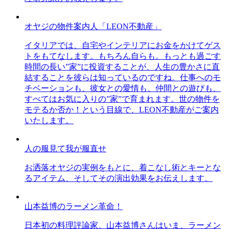
オヤジの物件案内人「LEON不動産」
イタリアでは、自宅やインテリアにお金をかけてゲス
トをもてなします。もちろん自らも。もっとも過ごす
時間の長い”家”に投資することが、人生の豊かさに直
結することを彼らは知っているのですね。仕事へのモ
チベーションも、彼女との愛情も、仲間との遊びも、
すべてはお気に入りの”家”で育まれます。世の物件を
モテるか否か！という目線で、LEON不動産がご案内
いたします。
人の服見て我が服直せ
お洒落オヤジの実例をもとに、着こなし術とキーとな
るアイテム、そしてその演出効果をお伝えします。
山本益博のラーメン革命！
日本初の料理評論家、山本益博さんはいま、ラーメン