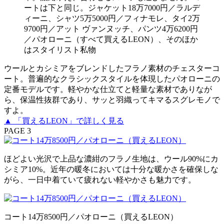
ートは下と同じ。ジャケット18万7000円／ラルデ
ィーニ、シャツ5万5000円／フィナモレ、タイ2万
9700円／アット ヴァンヌッチ、パンツ4万6200円
／パオローニ（すべて買えるLEON）、そのほか
はスタイリスト私物
ウールとカシミアをブレンドしたフラノ素材のチェスターコ
ート。普遍的なクラシックスタイルを体現したパオローニの
定番モデルです。軽やかな仕立てと軽量な素材でありなが
ら、保温性抜群であり、サッと羽織ってキマるスグレモノで
すよ。
▲ 「買えるLEON」で詳しく見る
PAGE 3
ほどよい光沢で上品な濃紺のフラノ生地は、ウール90%にカ
シミア10%。近年の暖冬においては十分な暖かさを確保しな
がら、一日中着ていて疲れない軽やかさも魅力です。
コート14万8500円／パオローニ（買えるLEON）