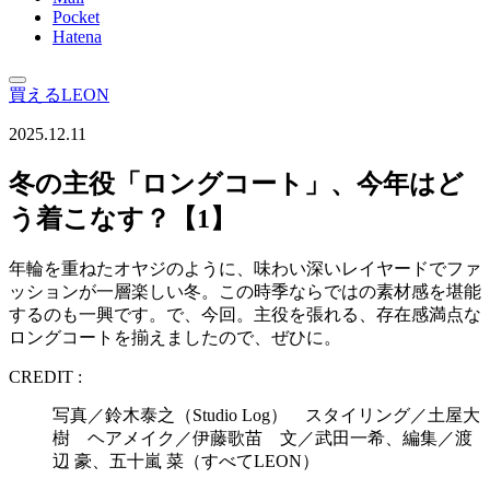
Pocket
Hatena
買えるLEON
2025.12.11
冬の主役「ロングコート」、今年はど
う着こなす？【1】
年輪を重ねたオヤジのように、味わい深いレイヤードでファ
ッションが一層楽しい冬。この時季ならではの素材感を堪能
するのも一興です。で、今回。主役を張れる、存在感満点な
ロングコートを揃えましたので、ぜひに。
CREDIT :
写真／鈴木泰之（Studio Log） スタイリング／土屋大
樹 ヘアメイク／伊藤歌苗 文／武田一希、編集／渡
辺 豪、五十嵐 菜（すべてLEON）