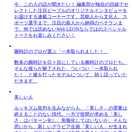
今、この人の話が聞きたい！ 編集部が独自の目線でセ
レクトした注目ピープルのオリジナルインタビューを
お届けする連載コーナーです。芸能人から文化人、ス
ポーツ選手まで、注目の新人から納得のベテランま
で、他では読めないWeb LEONならではのスペシャル
トークをお楽しみください！
腕時計のプロが選ぶ「一本取られました！」
数多の腕時計を日々目にしている腕時計のプロたち。
そんな彼らが魅了された、ついつい「一本取られ
た！」と膝を打ったモデルについて、熱く語っていた
だきます。
美しい人
ルッキズム批判を生みながらも、「美しさ」の需要は
絶えることのない現代。一方で世間が求める「美し
さ」はパターン化し、形骸化してはいないか、そんな
思いから、新しいグラビア企画「美しい人」が生まれ