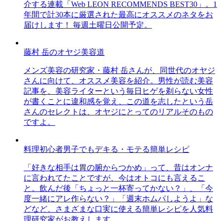
介する連載「Web LEON RECOMMENDS BEST30」。1
年間で計30本に厳選された最高にオススメのネタをお
届けします！ 毎週土曜日公開予定。
藤村 岳のオヤジ美容道
メンズ美容の研究家・藤村 岳さんが、同世代のオヤジ
さんに向けて、オススメ美容を紹介。男性が読む美容
記事を、美容ライターという毎日ヒゲを剃らない女性
が書くことに違和感を覚え、この道を志したという岳
さんのセレクトは、オヤジにとってのリアルそのもの
ですよ。
料理初心者男子でもデキる・モテる簡単レシピ
「好きな相手は胃の腑からつかめ」って、昔はオンナ
に言われてたことですが、今はオトコにも言えるこ
と。飲んだ後「ちょっと一杯寄ってかない？」、「今
度一緒にアレ作らない？」「週末ホムパしようよ」な
どなど、さまざまな口実に使える簡単レシピを人気料
理研究家がお教えします。