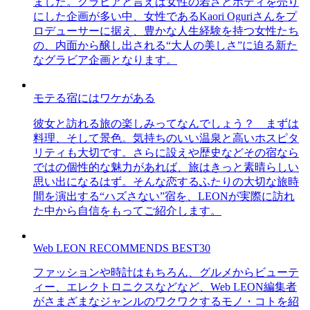
ました。グラビアと言えば女性の若さとボディを売り
にした企画が多い中、女性であるKaori Oguriさんをプ
ロデューサーに据え、豊かな人生経験を持つ女性たち
の、内面から醸し出される“大人の美しさ”に迫る新た
なグラビア企画となります。
モテる宿にはワケがある
彼女と訪れる旅の楽しみってなんでしょう？ まずは
料理、そして景色。気持ちのいい温泉と高いホスピタ
リティも大切です。さらに設えや歴史などその宿なら
ではの個性的な魅力があれば、旅はきっと素晴らしい
思い出になるはず。そんな恋するふたりの大切な旅時
間を演出する“ハズさない”宿を、LEONが実際に訪れ
た中から自信をもってご紹介します。
Web LEON RECOMMENDS BEST30
ファッションや時計はもちろん、グルメからビューテ
ィー、エレクトロニクスなどなど、Web LEON編集者
がさまざまなジャンルのワクワクするモノ・コトを紹