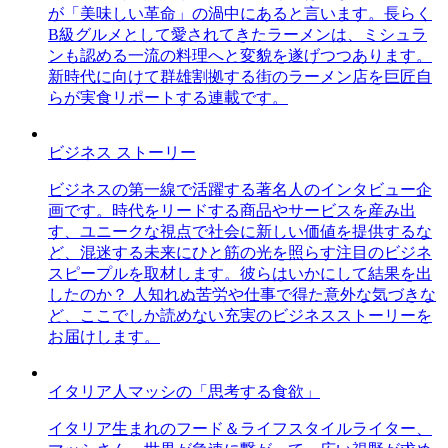
が「美味しい革命」の渦中にあると言います。長らく
B級グルメとして愛されてきたラーメンは、ミシュラ
ンも認める一流の料理へと変貌を遂げつつあります。
新時代に向けて群雄割拠する街のラーメン店を巨匠自
らが実食リポートする連載です。
ビジネス ストーリー
ビジネスの第一線で活躍する著名人のインタビュー企
画です。時代をリードする商品やサービスを産み出
す、ユニークな視点で社会に新しい価値を提供するな
ど、混迷する未来にひと筋の光を照らす注目のビジネ
スピープルを取材します。彼らはいかにして結果を出
したのか？ 人知れぬ苦労や仕事で得た意外な気づきな
ど、ここでしか読めない充実のビジネスストーリーを
お届けします。
イタリア人マッシの「思考する食欲」
イタリア生まれのフード＆ライフスタイルライター、