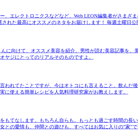
、エレクトロニクスなどなど、Web LEON編集者がさまざ
30本に厳選された最高にオススメのネタをお届けします！ 毎週土曜日
さんに向けて、オススメ美容を紹介。男性が読む美容記事を、
オヤジにとってのリアルそのものですよ。
言われてたことですが、今はオトコにも言えること。飲んだ後
実に使える簡単レシピを人気料理研究家がお教えします。
をもてなします。もちろん自らも。もっとも過ごす時間の長い
女との愛情も、仲間との遊びも、すべてはお気に入りの”家”