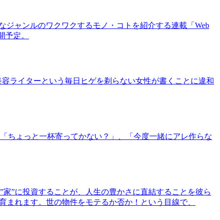
まなジャンルのワクワクするモノ・コトを紹介する連載「Web
公開予定。
美容ライターという毎日ヒゲを剃らない女性が書くことに違和
「ちょっと一杯寄ってかない？」、「今度一緒にアレ作らな
”家”に投資することが、人生の豊かさに直結することを彼ら
で育まれます。世の物件をモテるか否か！という目線で、