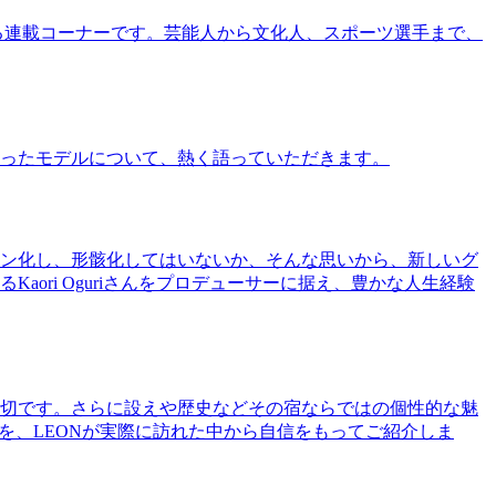
る連載コーナーです。芸能人から文化人、スポーツ選手まで、
ったモデルについて、熱く語っていただきます。
ン化し、形骸化してはいないか、そんな思いから、新しいグ
ri Oguriさんをプロデューサーに据え、豊かな人生経験
切です。さらに設えや歴史などその宿ならではの個性的な魅
を、LEONが実際に訪れた中から自信をもってご紹介しま