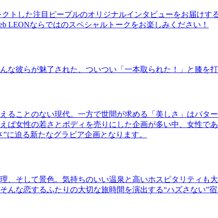
レクトした注目ピープルのオリジナルインタビューをお届けす
b LEONならではのスペシャルトークをお楽しみください！
んな彼らが魅了された、ついつい「一本取られた！」と膝を打
えることのない現代。一方で世間が求める「美しさ」はパター
ば女性の若さとボディを売りにした企画が多い中、女性であるKao
さ”に迫る新たなグラビア企画となります。
理、そして景色。気持ちのいい温泉と高いホスピタリティも大
そんな恋するふたりの大切な旅時間を演出する“ハズさない”宿