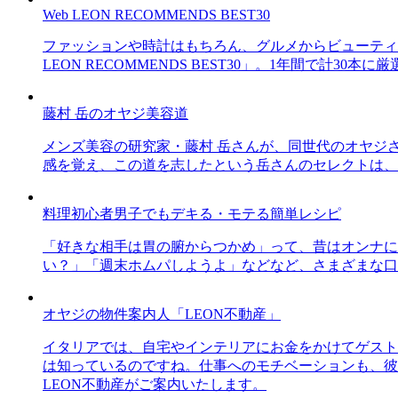
Web LEON RECOMMENDS BEST30
ファッションや時計はもちろん、グルメからビューティー
LEON RECOMMENDS BEST30」。1年間で計
藤村 岳のオヤジ美容道
メンズ美容の研究家・藤村 岳さんが、同世代のオヤジ
感を覚え、この道を志したという岳さんのセレクトは、
料理初心者男子でもデキる・モテる簡単レシピ
「好きな相手は胃の腑からつかめ」って、昔はオンナに
い？」「週末ホムパしようよ」などなど、さまざまな口
オヤジの物件案内人「LEON不動産」
イタリアでは、自宅やインテリアにお金をかけてゲスト
は知っているのですね。仕事へのモチベーションも、彼
LEON不動産がご案内いたします。