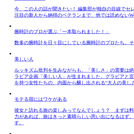
今、この人の話が聞きたい！ 編集部が独自の目線でセ
注目の新人から納得のベテランまで、他では読めないWe
腕時計のプロが選ぶ「一本取られました！」
数多の腕時計を日々目にしている腕時計のプロたち。そ
美しい人
ルッキズム批判を生みながらも、「美しさ」の需要は絶
ラビア企画「美しい人」が生まれました。グラビアと言え
を持つ女性たちの、内面から醸し出される“大人の美し
モテる宿にはワケがある
彼女と訪れる旅の楽しみってなんでしょう？ まずは料
力があれば、旅はきっと素晴らしい思い出になるはず。
す。