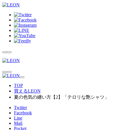
TOP
買えるLEON
夏の色気の纏い方【2】「テロリな艶シャツ」
Twitter
Facebook
Line
Mail
Pocket