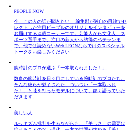
PEOPLE NOW
今、この人の話が聞きたい！ 編集部が独自の目線でセ
レクトした注目ピープルのオリジナルインタビューを
お届けする連載コーナーです。芸能人から文化人、ス
ポーツ選手まで、注目の新人から納得のベテランま
で、他では読めないWeb LEONならではのスペシャル
トークをお楽しみください！
腕時計のプロが選ぶ「一本取られました！」
数多の腕時計を日々目にしている腕時計のプロたち。
そんな彼らが魅了された、ついつい「一本取られ
た！」と膝を打ったモデルについて、熱く語っていた
だきます。
美しい人
ルッキズム批判を生みながらも、「美しさ」の需要は
絶えることのない現代。一方で世間が求める「美し