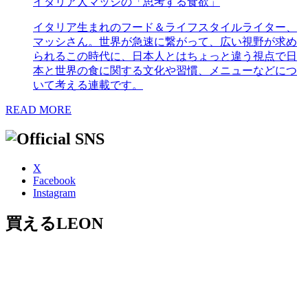
イタリア人マッシの「思考する食欲」
イタリア生まれのフード＆ライフスタイルライター、
マッシさん。世界が急速に繋がって、広い視野が求め
られるこの時代に、日本人とはちょっと違う視点で日
本と世界の食に関する文化や習慣、メニューなどにつ
いて考える連載です。
READ MORE
X
Facebook
Instagram
買えるLEON