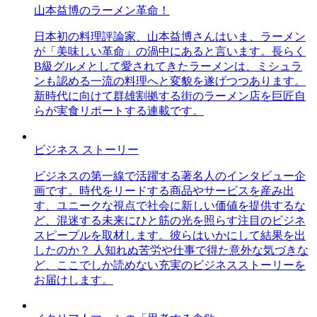
山本益博のラーメン革命！
日本初の料理評論家、山本益博さんはいま、ラーメン
が「美味しい革命」の渦中にあると言います。長らく
B級グルメとして愛されてきたラーメンは、ミシュラ
ンも認める一流の料理へと変貌を遂げつつあります。
新時代に向けて群雄割拠する街のラーメン店を巨匠自
らが実食リポートする連載です。
ビジネス ストーリー
ビジネスの第一線で活躍する著名人のインタビュー企
画です。時代をリードする商品やサービスを産み出
す、ユニークな視点で社会に新しい価値を提供するな
ど、混迷する未来にひと筋の光を照らす注目のビジネ
スピープルを取材します。彼らはいかにして結果を出
したのか？ 人知れぬ苦労や仕事で得た意外な気づきな
ど、ここでしか読めない充実のビジネスストーリーを
お届けします。