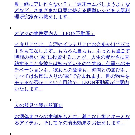
度一緒にアレ作らない？」「週末ホムパしようよ」な
どなど、さまざまな口実に使える簡単レシピを人気料
理研究家がお教えします。
オヤジの物件案内人「LEON不動産」
イタリアでは、自宅やインテリアにお金をかけてゲス
トをもてなします。もちろん自らも。もっとも過ごす
時間の長い”家”に投資することが、人生の豊かさに直
結することを彼らは知っているのですね。仕事へのモ
チベーションも、彼女との愛情も、仲間との遊びも、
すべてはお気に入りの”家”で育まれます。世の物件を
モテるか否か！という目線で、LEON不動産がご案内
いたします。
人の服見て我が服直せ
お洒落オヤジの実例をもとに、着こなし術とキーとな
るアイテム、そしてその演出効果をお伝えします。