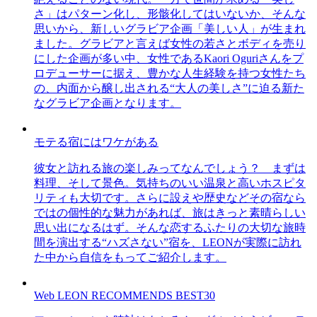
さ」はパターン化し、形骸化してはいないか、そんな
思いから、新しいグラビア企画「美しい人」が生まれ
ました。グラビアと言えば女性の若さとボディを売り
にした企画が多い中、女性であるKaori Oguriさんをプ
ロデューサーに据え、豊かな人生経験を持つ女性たち
の、内面から醸し出される“大人の美しさ”に迫る新た
なグラビア企画となります。
モテる宿にはワケがある
彼女と訪れる旅の楽しみってなんでしょう？ まずは
料理、そして景色。気持ちのいい温泉と高いホスピタ
リティも大切です。さらに設えや歴史などその宿なら
ではの個性的な魅力があれば、旅はきっと素晴らしい
思い出になるはず。そんな恋するふたりの大切な旅時
間を演出する“ハズさない”宿を、LEONが実際に訪れ
た中から自信をもってご紹介します。
Web LEON RECOMMENDS BEST30