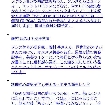
ファッションや時計はもちろん、グルメからビューテ
ィー、エレクトロニクスなどなど、Web LEON編集者
がさまざまなジャンルのワクワクするモノ・コトを紹
介する連載「Web LEON RECOMMENDS BEST30」。1
年間で計30本に厳選された最高にオススメのネタをお
届けします！ 毎週土曜日公開予定。
藤村 岳のオヤジ美容道
メンズ美容の研究家・藤村 岳さんが、同世代のオヤジ
さんに向けて、オススメ美容を紹介。男性が読む美容
記事を、美容ライターという毎日ヒゲを剃らない女性
が書くことに違和感を覚え、この道を志したという岳
さんのセレクトは、オヤジにとってのリアルそのもの
ですよ。
料理初心者男子でもデキる・モテる簡単レシピ
「好きな相手は胃の腑からつかめ」って、昔はオンナ
に言われてたことですが、今はオトコにも言えるこ
と。飲んだ後「ちょっと一杯寄ってかない？」、「今