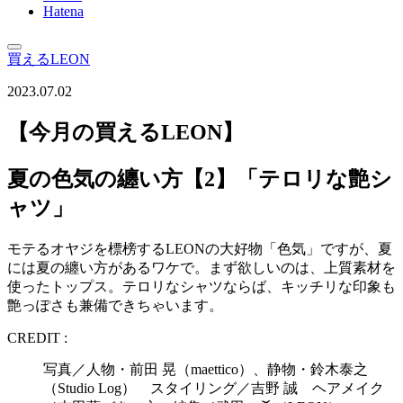
Hatena
買えるLEON
2023.07.02
【今月の買えるLEON】
夏の色気の纏い方【2】「テロリな艶シ
ャツ」
モテるオヤジを標榜するLEONの大好物「色気」ですが、夏
には夏の纏い方があるワケで。まず欲しいのは、上質素材を
使ったトップス。テロリなシャツならば、キッチリな印象も
艶っぽさも兼備できちゃいます。
CREDIT :
写真／人物・前田 晃（maettico）、静物・鈴木泰之
（Studio Log） スタイリング／吉野 誠 ヘアメイク