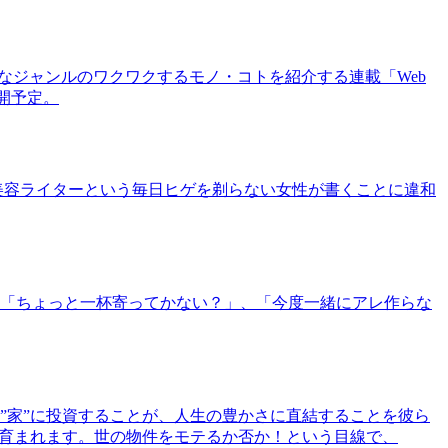
まなジャンルのワクワクするモノ・コトを紹介する連載「Web
公開予定。
美容ライターという毎日ヒゲを剃らない女性が書くことに違和
「ちょっと一杯寄ってかない？」、「今度一緒にアレ作らな
”家”に投資することが、人生の豊かさに直結することを彼ら
で育まれます。世の物件をモテるか否か！という目線で、