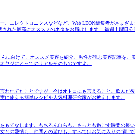
、エレクトロニクスなどなど、Web LEON編集者がさまざ
30本に厳選された最高にオススメのネタをお届けします！ 毎週土曜日
さんに向けて、オススメ美容を紹介。男性が読む美容記事を、
オヤジにとってのリアルそのものですよ。
言われてたことですが、今はオトコにも言えること。飲んだ後
実に使える簡単レシピを人気料理研究家がお教えします。
をもてなします。もちろん自らも。もっとも過ごす時間の長い
女との愛情も、仲間との遊びも、すべてはお気に入りの”家”