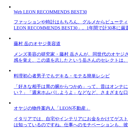
Web LEON RECOMMENDS BEST30
ファッションや時計はもちろん、グルメからビューティー
LEON RECOMMENDS BEST30」。1年間で計
藤村 岳のオヤジ美容道
メンズ美容の研究家・藤村 岳さんが、同世代のオヤジ
感を覚え、この道を志したという岳さんのセレクトは、
料理初心者男子でもデキる・モテる簡単レシピ
「好きな相手は胃の腑からつかめ」って、昔はオンナに
い？」「週末ホムパしようよ」などなど、さまざまな口
オヤジの物件案内人「LEON不動産」
イタリアでは、自宅やインテリアにお金をかけてゲスト
は知っているのですね。仕事へのモチベーションも、彼