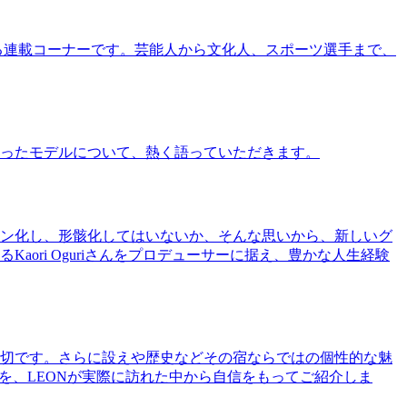
る連載コーナーです。芸能人から文化人、スポーツ選手まで、
ったモデルについて、熱く語っていただきます。
ン化し、形骸化してはいないか、そんな思いから、新しいグ
ri Oguriさんをプロデューサーに据え、豊かな人生経験
切です。さらに設えや歴史などその宿ならではの個性的な魅
を、LEONが実際に訪れた中から自信をもってご紹介しま