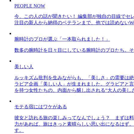
PEOPLE NOW
今、この人の話が聞きたい！ 編集部が独自の目線でセ
注目の新人から納得のベテランまで、他では読めないWe
腕時計のプロが選ぶ「一本取られました！」
数多の腕時計を日々目にしている腕時計のプロたち。そ
美しい人
ルッキズム批判を生みながらも、「美しさ」の需要は絶
ラビア企画「美しい人」が生まれました。グラビアと言え
を持つ女性たちの、内面から醸し出される“大人の美し
モテる宿にはワケがある
彼女と訪れる旅の楽しみってなんでしょう？ まずは料
力があれば、旅はきっと素晴らしい思い出になるはず。
す。