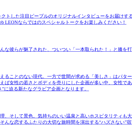
レクトした注目ピープルのオリジナルインタビューをお届けす
b LEONならではのスペシャルトークをお楽しみください！
んな彼らが魅了された、ついつい「一本取られた！」と膝を打
えることのない現代。一方で世間が求める「美しさ」はパター
ば女性の若さとボディを売りにした企画が多い中、女性であるKao
さ”に迫る新たなグラビア企画となります。
理、そして景色。気持ちのいい温泉と高いホスピタリティも大
そんな恋するふたりの大切な旅時間を演出する“ハズさない”宿