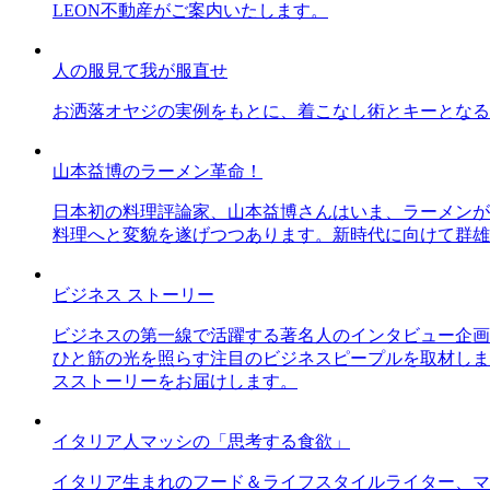
LEON不動産がご案内いたします。
人の服見て我が服直せ
お洒落オヤジの実例をもとに、着こなし術とキーとなる
山本益博のラーメン革命！
日本初の料理評論家、山本益博さんはいま、ラーメンが
料理へと変貌を遂げつつあります。新時代に向けて群雄
ビジネス ストーリー
ビジネスの第一線で活躍する著名人のインタビュー企画
ひと筋の光を照らす注目のビジネスピープルを取材しま
スストーリーをお届けします。
イタリア人マッシの「思考する食欲」
イタリア生まれのフード＆ライフスタイルライター、マ