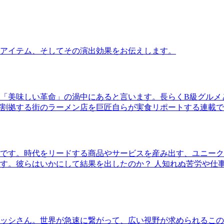
アイテム、そしてその演出効果をお伝えします。
「美味しい革命」の渦中にあると言います。長らくB級グルメ
割拠する街のラーメン店を巨匠自らが実食リポートする連載で
です。時代をリードする商品やサービスを産み出す、ユニーク
す。彼らはいかにして結果を出したのか？ 人知れぬ苦労や仕
ッシさん。世界が急速に繋がって、広い視野が求められるこの