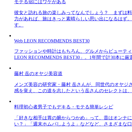
モテる宿にはワケがある
彼女と訪れる旅の楽しみってなんでしょう？ まずは料
力があれば、旅はきっと素晴らしい思い出になるはず。
す。
Web LEON RECOMMENDS BEST30
ファッションや時計はもちろん、グルメからビューティー
LEON RECOMMENDS BEST30」。1年間で計
藤村 岳のオヤジ美容道
メンズ美容の研究家・藤村 岳さんが、同世代のオヤジ
感を覚え、この道を志したという岳さんのセレクトは、
料理初心者男子でもデキる・モテる簡単レシピ
「好きな相手は胃の腑からつかめ」って、昔はオンナに
い？」「週末ホムパしようよ」などなど、さまざまな口