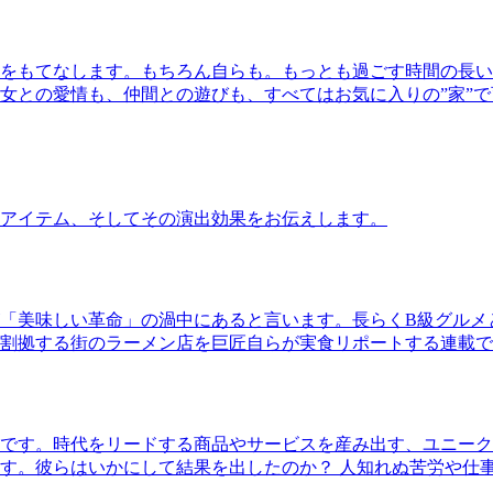
をもてなします。もちろん自らも。もっとも過ごす時間の長い
女との愛情も、仲間との遊びも、すべてはお気に入りの”家”
アイテム、そしてその演出効果をお伝えします。
「美味しい革命」の渦中にあると言います。長らくB級グルメ
割拠する街のラーメン店を巨匠自らが実食リポートする連載で
です。時代をリードする商品やサービスを産み出す、ユニーク
す。彼らはいかにして結果を出したのか？ 人知れぬ苦労や仕