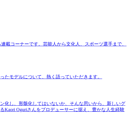
る連載コーナーです。芸能人から文化人、スポーツ選手まで、
ったモデルについて、熱く語っていただきます。
ン化し、形骸化してはいないか、そんな思いから、新しいグ
ri Oguriさんをプロデューサーに据え、豊かな人生経験