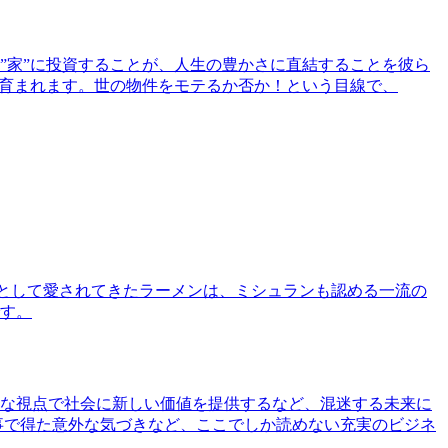
”家”に投資することが、人生の豊かさに直結することを彼ら
で育まれます。世の物件をモテるか否か！という目線で、
として愛されてきたラーメンは、ミシュランも認める一流の
す。
な視点で社会に新しい価値を提供するなど、混迷する未来に
事で得た意外な気づきなど、ここでしか読めない充実のビジネ