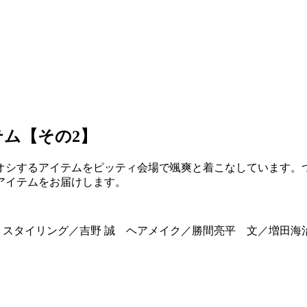
ム【その2】
オシするアイテムをピッティ会場で颯爽と着こなしています。
アイテムをお届けします。
 Ninni スタイリング／吉野 誠 ヘアメイク／勝間亮平 文／増田海