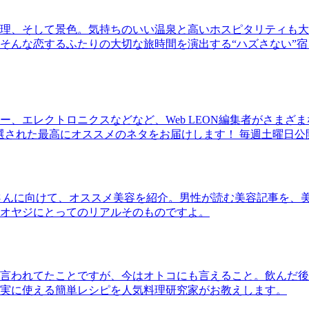
理、そして景色。気持ちのいい温泉と高いホスピタリティも大
そんな恋するふたりの大切な旅時間を演出する“ハズさない”宿
、エレクトロニクスなどなど、Web LEON編集者がさまざ
30本に厳選された最高にオススメのネタをお届けします！ 毎週土曜日
さんに向けて、オススメ美容を紹介。男性が読む美容記事を、
オヤジにとってのリアルそのものですよ。
言われてたことですが、今はオトコにも言えること。飲んだ後
実に使える簡単レシピを人気料理研究家がお教えします。