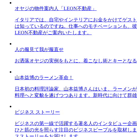
オヤジの物件案内人「LEON不動産」
イタリアでは、自宅やインテリアにお金をかけてゲスト
は知っているのですね。仕事へのモチベーションも、彼
LEON不動産がご案内いたします。
人の服見て我が服直せ
お洒落オヤジの実例をもとに、着こなし術とキーとなる
山本益博のラーメン革命！
日本初の料理評論家、山本益博さんはいま、ラーメンが
料理へと変貌を遂げつつあります。新時代に向けて群雄
ビジネス ストーリー
ビジネスの第一線で活躍する著名人のインタビュー企画
ひと筋の光を照らす注目のビジネスピープルを取材しま
スストーリーをお届けします。