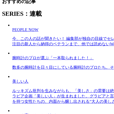
おすすめの記事
SERIES：連載
PEOPLE NOW
今、この人の話が聞きたい！ 編集部が独自の目線でセ
注目の新人から納得のベテランまで、他では読めないWe
腕時計のプロが選ぶ「一本取られました！」
数多の腕時計を日々目にしている腕時計のプロたち。そ
美しい人
ルッキズム批判を生みながらも、「美しさ」の需要は絶
ラビア企画「美しい人」が生まれました。グラビアと言え
を持つ女性たちの、内面から醸し出される“大人の美し