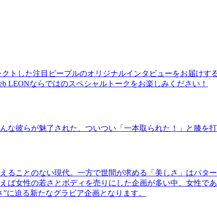
レクトした注目ピープルのオリジナルインタビューをお届けす
b LEONならではのスペシャルトークをお楽しみください！
んな彼らが魅了された、ついつい「一本取られた！」と膝を打
えることのない現代。一方で世間が求める「美しさ」はパター
ば女性の若さとボディを売りにした企画が多い中、女性であるKao
さ”に迫る新たなグラビア企画となります。