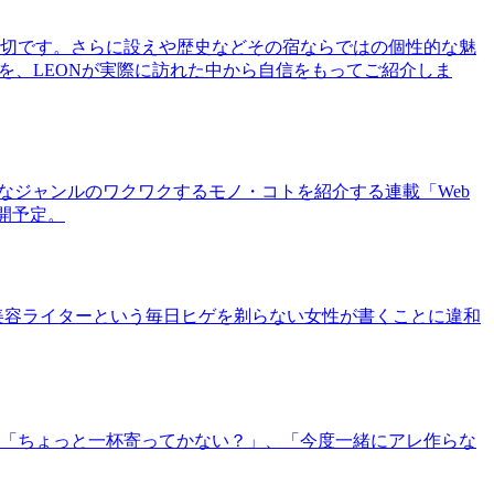
切です。さらに設えや歴史などその宿ならではの個性的な魅
を、LEONが実際に訪れた中から自信をもってご紹介しま
まなジャンルのワクワクするモノ・コトを紹介する連載「Web
公開予定。
美容ライターという毎日ヒゲを剃らない女性が書くことに違和
「ちょっと一杯寄ってかない？」、「今度一緒にアレ作らな