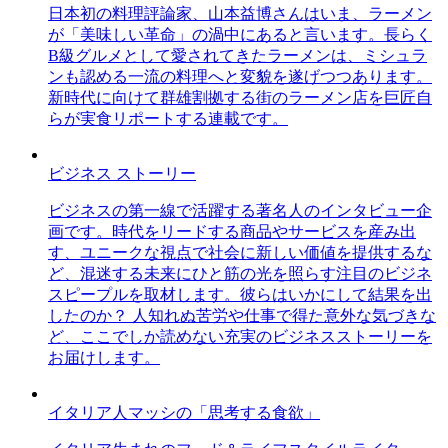
日本初の料理評論家、山本益博さんはいま、ラーメン
が「美味しい革命」の渦中にあると言います。長らく
B級グルメとして愛されてきたラーメンは、ミシュラ
ンも認める一流の料理へと変貌を遂げつつあります。
新時代に向けて群雄割拠する街のラーメン店を巨匠自
らが実食リポートする連載です。
ビジネス ストーリー
ビジネスの第一線で活躍する著名人のインタビュー企
画です。時代をリードする商品やサービスを産み出
す、ユニークな視点で社会に新しい価値を提供するな
ど、混迷する未来にひと筋の光を照らす注目のビジネ
スピープルを取材します。彼らはいかにして結果を出
したのか？ 人知れぬ苦労や仕事で得た意外な気づきな
ど、ここでしか読めない充実のビジネスストーリーを
お届けします。
イタリア人マッシの「思考する食欲」