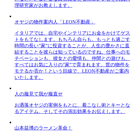
理研究家がお教えします。
オヤジの物件案内人「LEON不動産」
イタリアでは、自宅やインテリアにお金をかけてゲス
トをもてなします。もちろん自らも。もっとも過ごす
時間の長い”家”に投資することが、人生の豊かさに直
結することを彼らは知っているのですね。仕事へのモ
チベーションも、彼女との愛情も、仲間との遊びも、
すべてはお気に入りの”家”で育まれます。世の物件を
モテるか否か！という目線で、LEON不動産がご案内
いたします。
人の服見て我が服直せ
お洒落オヤジの実例をもとに、着こなし術とキーとな
るアイテム、そしてその演出効果をお伝えします。
山本益博のラーメン革命！