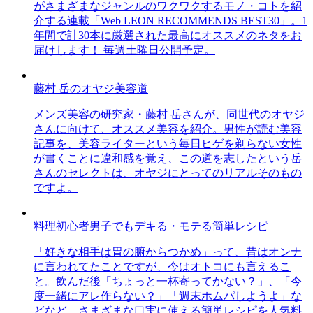
がさまざまなジャンルのワクワクするモノ・コトを紹
介する連載「Web LEON RECOMMENDS BEST30」。1
年間で計30本に厳選された最高にオススメのネタをお
届けします！ 毎週土曜日公開予定。
藤村 岳のオヤジ美容道
メンズ美容の研究家・藤村 岳さんが、同世代のオヤジ
さんに向けて、オススメ美容を紹介。男性が読む美容
記事を、美容ライターという毎日ヒゲを剃らない女性
が書くことに違和感を覚え、この道を志したという岳
さんのセレクトは、オヤジにとってのリアルそのもの
ですよ。
料理初心者男子でもデキる・モテる簡単レシピ
「好きな相手は胃の腑からつかめ」って、昔はオンナ
に言われてたことですが、今はオトコにも言えるこ
と。飲んだ後「ちょっと一杯寄ってかない？」、「今
度一緒にアレ作らない？」「週末ホムパしようよ」な
どなど、さまざまな口実に使える簡単レシピを人気料