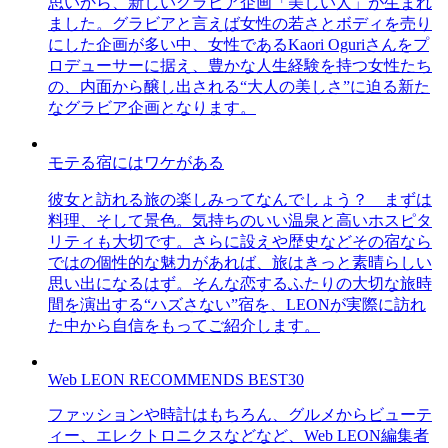
思いから、新しいグラビア企画「美しい人」が生まれ
ました。グラビアと言えば女性の若さとボディを売り
にした企画が多い中、女性であるKaori Oguriさんをプ
ロデューサーに据え、豊かな人生経験を持つ女性たち
の、内面から醸し出される“大人の美しさ”に迫る新た
なグラビア企画となります。
モテる宿にはワケがある
彼女と訪れる旅の楽しみってなんでしょう？ まずは
料理、そして景色。気持ちのいい温泉と高いホスピタ
リティも大切です。さらに設えや歴史などその宿なら
ではの個性的な魅力があれば、旅はきっと素晴らしい
思い出になるはず。そんな恋するふたりの大切な旅時
間を演出する“ハズさない”宿を、LEONが実際に訪れ
た中から自信をもってご紹介します。
Web LEON RECOMMENDS BEST30
ファッションや時計はもちろん、グルメからビューテ
ィー、エレクトロニクスなどなど、Web LEON編集者