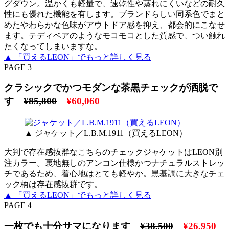
グダウン。温かくも軽量で、速乾性や蒸れにくいなどの耐久
性にも優れた機能を有します。ブランドらしい同系色でまと
めたやわらかな色味がアウトドア感を抑え、都会的にこなせ
ます。テディベアのようなモコモコとした質感で、つい触れ
たくなってしまいますな。
▲ 「買えるLEON」でもっと詳しく見る
PAGE 3
クラシックでかつモダンな茶黒チェックが洒脱で
す
¥85,800
¥60,060
▲ ジャケット／L.B.M.1911（買えるLEON）
大判で存在感抜群なこちらのチェックジャケットはLEON別
注カラー。裏地無しのアンコン仕様かつナチュラルストレッ
チであるため、着心地はとても軽やか。黒基調に大きなチェ
ック柄は存在感抜群です。
▲ 「買えるLEON」でもっと詳しく見る
PAGE 4
一枚でも十分サマになります
¥38,500
¥26,950