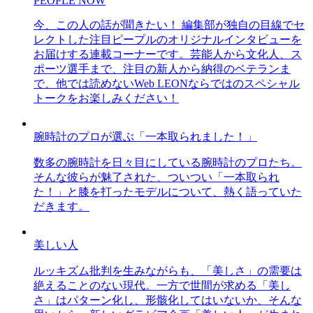
PEOPLE NOW
今、この人の話が聞きたい！ 編集部が独自の目線でセ
レクトした注目ピープルのオリジナルインタビューを
お届けする連載コーナーです。芸能人から文化人、ス
ポーツ選手まで、注目の新人から納得のベテランま
で、他では読めないWeb LEONならではのスペシャル
トークをお楽しみください！
腕時計のプロが選ぶ「一本取られました！」
数多の腕時計を日々目にしている腕時計のプロたち。
そんな彼らが魅了された、ついつい「一本取られ
た！」と膝を打ったモデルについて、熱く語っていた
だきます。
美しい人
ルッキズム批判を生みながらも、「美しさ」の需要は
絶えることのない現代。一方で世間が求める「美し
さ」はパターン化し、形骸化してはいないか、そんな