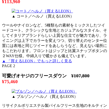
¥113,960
▲ コート／ヘルノ（買えるLEON）
ウールやナイロンなど、5種類もの素材をミックスしたツイ
ードコート。クラシックな生地とカジュアルなスタイル、そ
してイタリアブランドらしい上質な仕立てが魅力であり、ラ
イニングは上下でカラーを変えつつ、切り替えのセンター位
置には表地と同じツイードをあしらうなど、見えない場所に
もこだわります。フロントはジップと比翼スナップボタンの
２WAY仕様。中綿入りで暖かさも備えています。
▲ 「買えるLEON」でもっと詳しく見る
PAGE 2
可愛げオヤジのフリースダウン
¥107,800
¥75,460
▲ ブルゾン／ヘルノ（買えるLEON）
リサイクルポリエステル製パイルフリース生地のキルティン