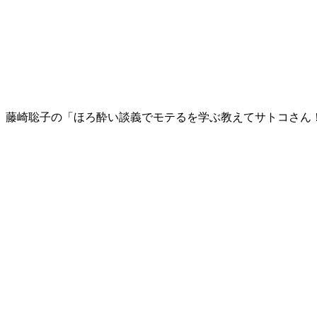
藤崎聡子の「ほろ酔い談義でモテるを学ぶ教えてサトコさん！」 |